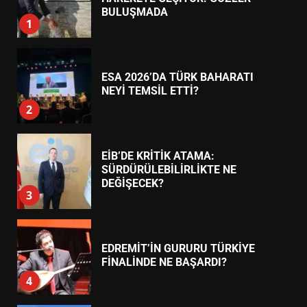
ESA 2026’DA TÜRK BAHARATI
NEYİ TEMSİL ETTİ?
2
EİB’DE KRİTİK ATAMA:
SÜRDÜRÜLEBİLİRLİKTE NE
DEĞİŞECEK?
3
EDREMİT’İN GURURU TÜRKİYE
FİNALİNDE NE BAŞARDI?
4
BALIKESİR MÜZELERİNDE SÜRE
UZATILDI: NE DEĞİŞTİ?