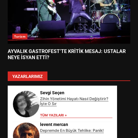
Turizm
AYVALIK GASTROFEST’TE KRİTİK MESAJ: USTALAR
NEYE İSYAN ETTİ?
YAZARLARIMIZ
Sevgi Seçen
Zihin Yönetimi Hayatı Nasıl Değiştirir?
İşte O Sır
TÜM YAZILARI »
levent mercan
Depremde En Büyük Tehlike: Panik!