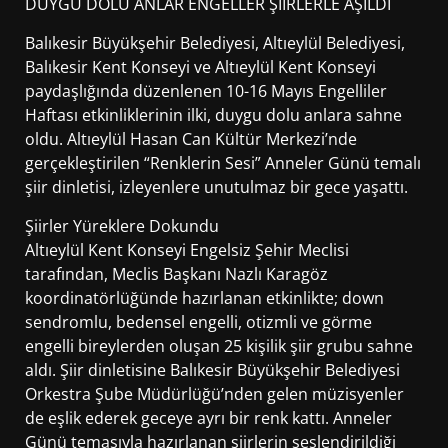
DUYGU DOLU ANLAR ENGELLER ŞİİRLERLE AŞILDI
Balıkesir Büyükşehir Belediyesi, Altıeylül Belediyesi,
Balıkesir Kent Konseyi ve Altıeylül Kent Konseyi
paydaşlığında düzenlenen 10-16 Mayıs Engelliler
Haftası etkinliklerinin ilki, duygu dolu anlara sahne
oldu. Altıeylül Hasan Can Kültür Merkezi’nde
gerçekleştirilen “Renklerin Sesi” Anneler Günü temalı
şiir dinletisi, izleyenlere unutulmaz bir gece yaşattı.
Şiirler Yüreklere Dokundu
Altıeylül Kent Konseyi Engelsiz Şehir Meclisi
tarafından, Meclis Başkanı Nazlı Karagöz
koordinatörlüğünde hazırlanan etkinlikte; down
sendromlu, bedensel engelli, otizmli ve görme
engelli bireylerden oluşan 25 kişilik şiir grubu sahne
aldı. Şiir dinletisine Balıkesir Büyükşehir Belediyesi
Orkestra Şube Müdürlüğü’nden gelen müzisyenler
de eşlik ederek geceye ayrı bir renk kattı. Anneler
Günü temasıyla hazırlanan şiirlerin seslendirildiği