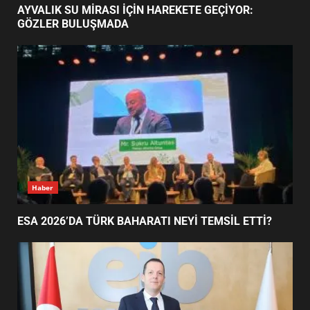
ESA 2026’DA TÜRK BAHARATI
AYVALIK SU MİRASI İÇİN HAREKETE GEÇİYOR:
NEYİ TEMSİL ETTİ?
GÖZLER BULUŞMADA
2
EİB’DE KRİTİK ATAMA:
SÜRDÜRÜLEBİLİRLİKTE NE
DEĞİŞECEK?
3
EDREMİT’İN GURURU TÜRKİYE
Haber
FİNALİNDE NE BAŞARDI?
4
ESA 2026’DA TÜRK BAHARATI NEYİ TEMSİL ETTİ?
BALIKESİR MÜZELERİNDE SÜRE
UZATILDI: NE DEĞİŞTİ?
5