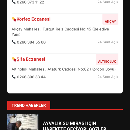
0266 373 11 22
24 Saat Açık
5
Körfez Eczanesi
AKÇAY
BURHANİYE SATRANÇ
Akçay Mahallesi, Turgut Reis Caddesi No:45 (Belediye
TURNUVASI KAYITLARI NEYİ
Yanı)
DEĞİŞTİRİYOR?
0266 384 55 66
6
24 Saat Açık
Şifa Eczanesi
ALTINOLUK
BURHANİYE BELEDİYESPOR’DA
YENİ YÖNETİM NASIL
Altınoluk Mahallesi, Atatürk Caddesi No:82 (Kordon Boyu)
ŞEKİLLENDİ?
0266 396 33 44
24 Saat Açık
7
AYVALIK SU MİRASI İÇİN
HAREKETE GEÇİYOR: GÖZLER
TREND HABERLER
BULUŞMADA
1