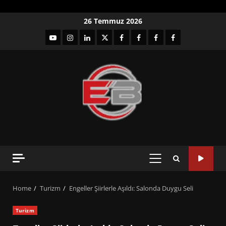
Skip
26 Temmuz 2026
to
YouTube
Instagram
LinkedIn
twitter
facebook-
Facebook-
Facebook-
Facebook-
content
1
2
3
Grup
PRIMARY
MENU
Home
Turizm
Engeller Şiirlerle Aşıldı: Salonda Duygu Seli
Turizm