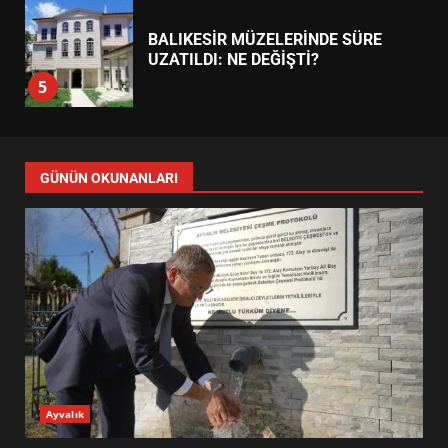
5
BURHANİYE SATRANÇ
TURNUVASI KAYITLARI NEYİ
DEĞİŞTİRİYOR?
6
GÜNÜN OKUNANLARI
BURHANİYE BELEDİYESPOR’DA
YENİ YÖNETİM NASIL
ŞEKİLLENDİ?
7
AYVALIK SU MİRASI İÇİN
HAREKETE GEÇİYOR: GÖZLER
BULUŞMADA
1
Ayvalık