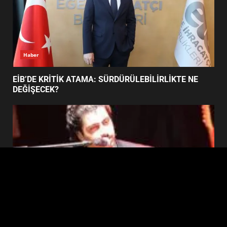
BURHANİYE SATRANÇ
TURNUVASI KAYITLARI NEYİ
DEĞİŞTİRİYOR?
6
Haber
EİB’DE KRİTİK ATAMA: SÜRDÜRÜLEBİLİRLİKTE NE
BURHANİYE BELEDİYESPOR’DA
DEĞİŞECEK?
YENİ YÖNETİM NASIL
ŞEKİLLENDİ?
7
Edremit