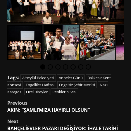
Tags:
Altıeylül Belediyesi
Anneler Günü
Balıkesir Kent
Konseyi
Engelliler Haftası
Engelsiz Şehir Meclisi
Nazlı
Karagöz
Özel Bireyler
Renklerin Sesi
Post
Previous
AKIN: “ŞAMLI’MIZA HAYIRLI OLSUN”
navigation
Next
BAHÇELİEVLER PAZARI DEĞİŞİYOR: İHALE TARİHİ