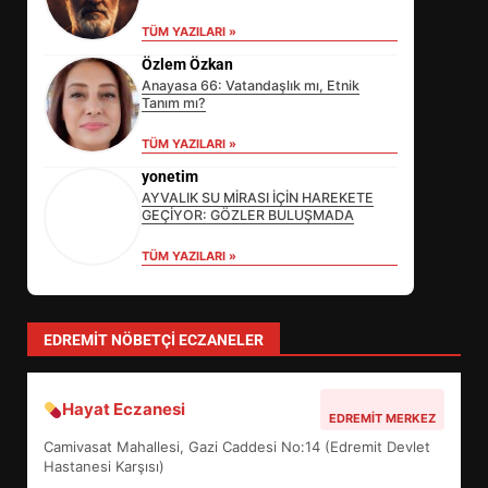
TÜM YAZILARI »
Özlem Özkan
Anayasa 66: Vatandaşlık mı, Etnik
Tanım mı?
TÜM YAZILARI »
EİB’DE KRİTİK ATAMA:
yonetim
SÜRDÜRÜLEBİLİRLİKTE NE
AYVALIK SU MİRASI İÇİN HAREKETE
GEÇİYOR: GÖZLER BULUŞMADA
DEĞİŞECEK?
3
TÜM YAZILARI »
EDREMİT’İN GURURU TÜRKİYE
EDREMIT NÖBETÇI ECZANELER
FİNALİNDE NE BAŞARDI?
4
Hayat Eczanesi
EDREMIT MERKEZ
Camivasat Mahallesi, Gazi Caddesi No:14 (Edremit Devlet
BALIKESİR MÜZELERİNDE SÜRE
Hastanesi Karşısı)
UZATILDI: NE DEĞİŞTİ?