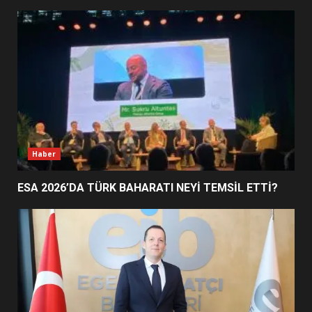
EİB’DE KRİTİK ATAMA:
SÜRDÜRÜLEBİLİRLİKTE NE
DEĞİŞECEK?
3
EDREMİT’İN GURURU TÜRKİYE
FİNALİNDE NE BAŞARDI?
4
Haber
ESA 2026’DA TÜRK BAHARATI NEYİ TEMSİL ETTİ?
BALIKESİR MÜZELERİNDE SÜRE
UZATILDI: NE DEĞİŞTİ?
5
BURHANİYE SATRANÇ
TURNUVASI KAYITLARI NEYİ
DEĞİŞTİRİYOR?