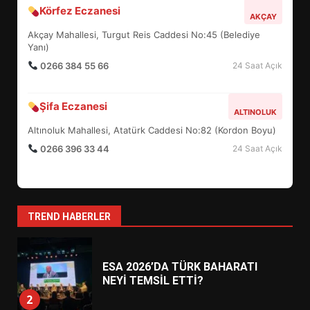
BURHANİYE SATRANÇ
Körfez Eczanesi
TURNUVASI KAYITLARI NEYİ
AKÇAY
DEĞİŞTİRİYOR?
Akçay Mahallesi, Turgut Reis Caddesi No:45 (Belediye
6
Yanı)
0266 384 55 66
24 Saat Açık
BURHANİYE BELEDİYESPOR’DA
YENİ YÖNETİM NASIL
Şifa Eczanesi
ALTINOLUK
ŞEKİLLENDİ?
7
Altınoluk Mahallesi, Atatürk Caddesi No:82 (Kordon Boyu)
0266 396 33 44
24 Saat Açık
AYVALIK SU MİRASI İÇİN
HAREKETE GEÇİYOR: GÖZLER
BULUŞMADA
1
TREND HABERLER
ESA 2026’DA TÜRK BAHARATI
NEYİ TEMSİL ETTİ?
2