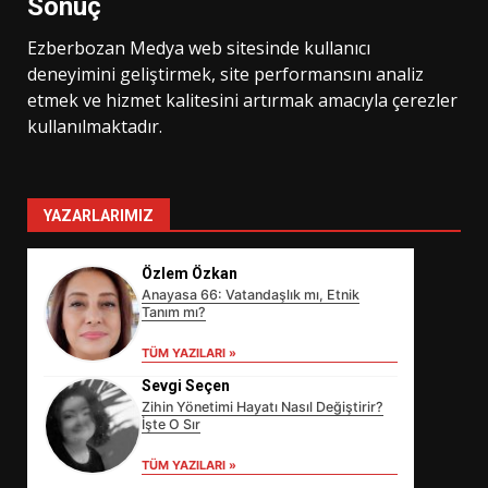
Sonuç
Ezberbozan Medya web sitesinde kullanıcı
deneyimini geliştirmek, site performansını analiz
etmek ve hizmet kalitesini artırmak amacıyla çerezler
kullanılmaktadır.
YAZARLARIMIZ
Özlem Özkan
Anayasa 66: Vatandaşlık mı, Etnik
Tanım mı?
TÜM YAZILARI »
Sevgi Seçen
Zihin Yönetimi Hayatı Nasıl Değiştirir?
İşte O Sır
TÜM YAZILARI »