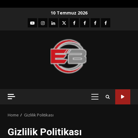
Skip
10 Temmuz 2026
to
YouTube
Instagram
LinkedIn
twitter
facebook-
Facebook-
Facebook-
Facebook-
content
1
2
3
Grup
PRIMARY
MENU
Home
Gizlilik Politikası
Gizlilik Politikası