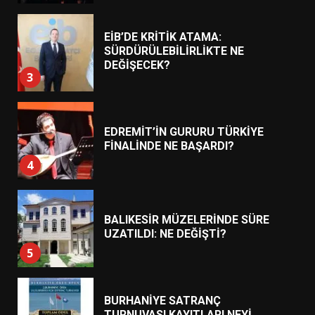
EİB’DE KRİTİK ATAMA:
SÜRDÜRÜLEBİLİRLİKTE NE
DEĞİŞECEK?
3
EDREMİT’İN GURURU TÜRKİYE
FİNALİNDE NE BAŞARDI?
4
BALIKESİR MÜZELERİNDE SÜRE
UZATILDI: NE DEĞİŞTİ?
5
BURHANİYE SATRANÇ
TURNUVASI KAYITLARI NEYİ