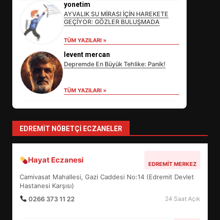
yonetim
AYVALIK SU MİRASI İÇİN HAREKETE
GEÇİYOR: GÖZLER BULUŞMADA
EİB’DE KRİTİK ATAMA:
TÜM YAZILARI »
SÜRDÜRÜLEBİLİRLİKTE NE
levent mercan
DEĞİŞECEK?
3
Depremde En Büyük Tehlike: Panik!
TÜM YAZILARI »
EDREMİT’İN GURURU TÜRKİYE
FİNALİNDE NE BAŞARDI?
4
EDREMIT NÖBETÇI ECZANELER
Hayat Eczanesi
BALIKESİR MÜZELERİNDE SÜRE
EDREMIT MERKEZ
UZATILDI: NE DEĞİŞTİ?
Camivasat Mahallesi, Gazi Caddesi No:14 (Edremit Devlet
5
Hastanesi Karşısı)
0266 373 11 22
24 Saat Açık