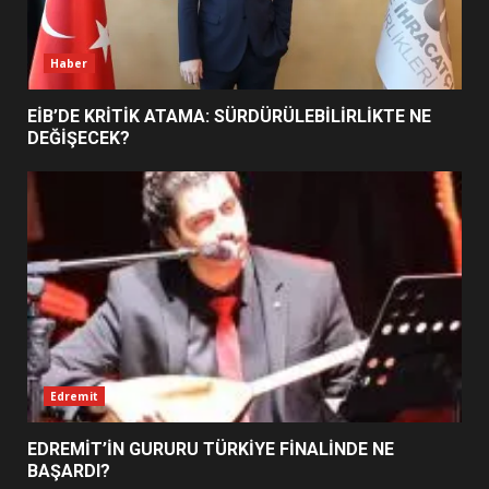
6
Haber
BURHANİYE BELEDİYESPOR’DA
YENİ YÖNETİM NASIL
EİB’DE KRİTİK ATAMA: SÜRDÜRÜLEBİLİRLİKTE NE
ŞEKİLLENDİ?
DEĞİŞECEK?
7
Edremit
EDREMİT’İN GURURU TÜRKİYE FİNALİNDE NE
BAŞARDI?