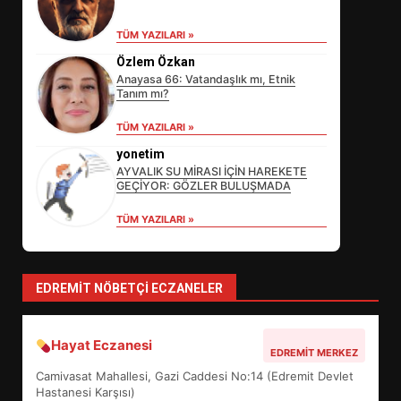
TÜM YAZILARI »
Özlem Özkan
Anayasa 66: Vatandaşlık mı, Etnik
Tanım mı?
EİB’DE KRİTİK ATAMA:
TÜM YAZILARI »
SÜRDÜRÜLEBİLİRLİKTE NE
DEĞİŞECEK?
yonetim
3
AYVALIK SU MİRASI İÇİN HAREKETE
GEÇİYOR: GÖZLER BULUŞMADA
TÜM YAZILARI »
EDREMİT’İN GURURU TÜRKİYE
FİNALİNDE NE BAŞARDI?
4
EDREMIT NÖBETÇI ECZANELER
Hayat Eczanesi
BALIKESİR MÜZELERİNDE SÜRE
EDREMIT MERKEZ
UZATILDI: NE DEĞİŞTİ?
Camivasat Mahallesi, Gazi Caddesi No:14 (Edremit Devlet
5
Hastanesi Karşısı)