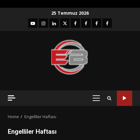
Skip
25 Temmuz 2026
to
YouTube
Instagram
LinkedIn
twitter
facebook-
Facebook-
Facebook-
Facebook-
content
1
2
3
Grup
PRIMARY
MENU
Home
Engelliler Haftası
Engelliler Haftası