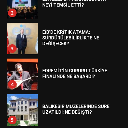
NEYİ TEMSİL ETTİ?
2
EİB’DE KRİTİK ATAMA:
SÜRDÜRÜLEBİLİRLİKTE NE
DEĞİŞECEK?
3
EDREMİT’İN GURURU TÜRKİYE
FİNALİNDE NE BAŞARDI?
4
BALIKESİR MÜZELERİNDE SÜRE
UZATILDI: NE DEĞİŞTİ?
5