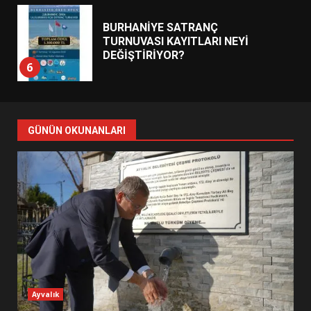
BURHANİYE SATRANÇ
TURNUVASI KAYITLARI NEYİ
DEĞİŞTİRİYOR?
6
BURHANİYE BELEDİYESPOR’DA
YENİ YÖNETİM NASIL
GÜNÜN OKUNANLARI
ŞEKİLLENDİ?
7
AYVALIK SU MİRASI İÇİN
HAREKETE GEÇİYOR: GÖZLER
BULUŞMADA
1
ESA 2026’DA TÜRK BAHARATI
Ayvalık
NEYİ TEMSİL ETTİ?