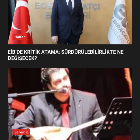
BURHANİYE SATRANÇ
TURNUVASI KAYITLARI NEYİ
DEĞİŞTİRİYOR?
6
Haber
BURHANİYE BELEDİYESPOR’DA
YENİ YÖNETİM NASIL
EİB’DE KRİTİK ATAMA: SÜRDÜRÜLEBİLİRLİKTE NE
ŞEKİLLENDİ?
DEĞİŞECEK?
7
Edremit