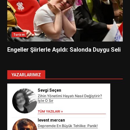
Turizm
Engeller Şiirlerle Aşıldı: Salonda Duygu Seli
YAZARLARIMIZ
Sevgi Seçen
Zihin Yönetimi Hayatı Nasıl Değiştirir?
İşte O Sır
TÜM YAZILARI »
levent mercan
Depremde En Büyük Tehlike: Panik!