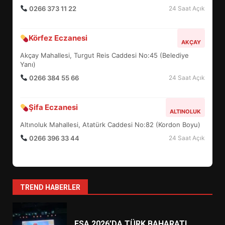
0266 373 11 22
24 Saat Açık
BURHANİYE SATRANÇ
Körfez Eczanesi
TURNUVASI KAYITLARI NEYİ
AKÇAY
DEĞİŞTİRİYOR?
Akçay Mahallesi, Turgut Reis Caddesi No:45 (Belediye
6
Yanı)
0266 384 55 66
24 Saat Açık
BURHANİYE BELEDİYESPOR’DA
YENİ YÖNETİM NASIL
Şifa Eczanesi
ALTINOLUK
ŞEKİLLENDİ?
7
Altınoluk Mahallesi, Atatürk Caddesi No:82 (Kordon Boyu)
0266 396 33 44
24 Saat Açık
AYVALIK SU MİRASI İÇİN
HAREKETE GEÇİYOR: GÖZLER
BULUŞMADA
1
TREND HABERLER
ESA 2026’DA TÜRK BAHARATI