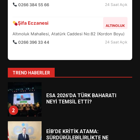
0266 384 55 66
24 Saat Açık
BURHANİYE BELEDİYESPOR’DA
YENİ YÖNETİM NASIL
Şifa Eczanesi
ALTINOLUK
ŞEKİLLENDİ?
7
Altınoluk Mahallesi, Atatürk Caddesi No:82 (Kordon Boyu)
0266 396 33 44
24 Saat Açık
AYVALIK SU MİRASI İÇİN
HAREKETE GEÇİYOR: GÖZLER
BULUŞMADA
1
TREND HABERLER
ESA 2026’DA TÜRK BAHARATI
NEYİ TEMSİL ETTİ?
2
EİB’DE KRİTİK ATAMA:
SÜRDÜRÜLEBİLİRLİKTE NE