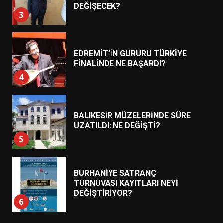
DEĞİŞECEK?
3
EDREMİT’İN GURURU TÜRKİYE
FİNALİNDE NE BAŞARDI?
4
BALIKESİR MÜZELERİNDE SÜRE
UZATILDI: NE DEĞİŞTİ?
5
BURHANİYE SATRANÇ
TURNUVASI KAYITLARI NEYİ
DEĞİŞTİRİYOR?
6