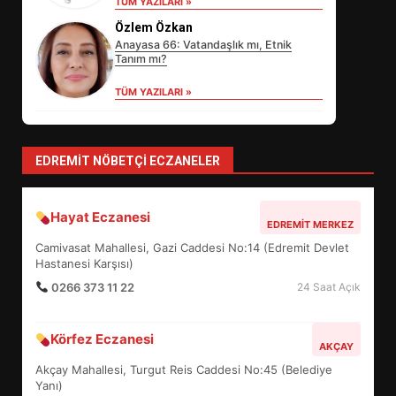
TÜM YAZILARI »
SÜRDÜRÜLEBİLİRLİKTE NE
Özlem Özkan
DEĞİŞECEK?
3
Anayasa 66: Vatandaşlık mı, Etnik
Tanım mı?
TÜM YAZILARI »
EDREMİT’İN GURURU TÜRKİYE
FİNALİNDE NE BAŞARDI?
4
EDREMIT NÖBETÇI ECZANELER
Hayat Eczanesi
BALIKESİR MÜZELERİNDE SÜRE
EDREMIT MERKEZ
UZATILDI: NE DEĞİŞTİ?
Camivasat Mahallesi, Gazi Caddesi No:14 (Edremit Devlet
5
Hastanesi Karşısı)
0266 373 11 22
24 Saat Açık
BURHANİYE SATRANÇ
Körfez Eczanesi
TURNUVASI KAYITLARI NEYİ
AKÇAY
DEĞİŞTİRİYOR?
Akçay Mahallesi, Turgut Reis Caddesi No:45 (Belediye
6
Yanı)