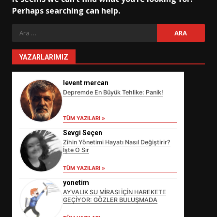
Perhaps searching can help.
Arama:
YAZARLARIMIZ
levent mercan
Depremde En Büyük Tehlike: Panik!
TÜM YAZILARI »
Sevgi Seçen
Zihin Yönetimi Hayatı Nasıl Değiştirir?
İşte O Sır
TÜM YAZILARI »
yonetim
AYVALIK SU MİRASI İÇİN HAREKETE
GEÇİYOR: GÖZLER BULUŞMADA
EİB’DE KRİTİK ATAMA: