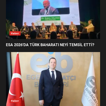
3
EDREMİT’İN GURURU TÜRKİYE
FİNALİNDE NE BAŞARDI?
4
Haber
ESA 2026’DA TÜRK BAHARATI NEYİ TEMSİL ETTİ?
BALIKESİR MÜZELERİNDE SÜRE
UZATILDI: NE DEĞİŞTİ?
5
BURHANİYE SATRANÇ
TURNUVASI KAYITLARI NEYİ
DEĞİŞTİRİYOR?
6
Haber