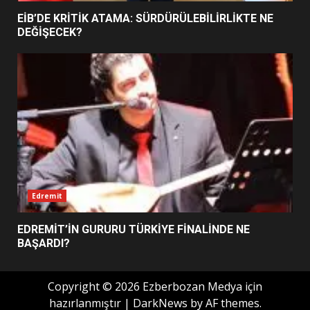
BURHANİYE BELEDİYESPOR’DA
YENİ YÖNETİM NASIL
EİB’DE KRİTİK ATAMA: SÜRDÜRÜLEBİLİRLİKTE NE
ŞEKİLLENDİ?
DEĞİŞECEK?
7
Edremit
EDREMİT’İN GURURU TÜRKİYE FİNALİNDE NE
BAŞARDI?
Copyright © 2026 Ezberbozan Medya için
hazırlanmıştır
|
DarkNews
by AF themes.