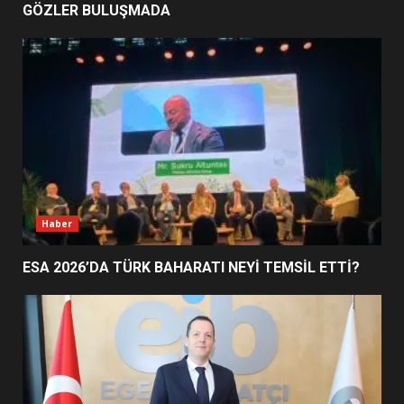
GÖZLER BULUŞMADA
EDREMİT’İN GURURU TÜRKİYE
FİNALİNDE NE BAŞARDI?
4
BALIKESİR MÜZELERİNDE SÜRE
UZATILDI: NE DEĞİŞTİ?
5
Haber
ESA 2026’DA TÜRK BAHARATI NEYİ TEMSİL ETTİ?
BURHANİYE SATRANÇ
TURNUVASI KAYITLARI NEYİ
DEĞİŞTİRİYOR?
6
BURHANİYE BELEDİYESPOR’DA