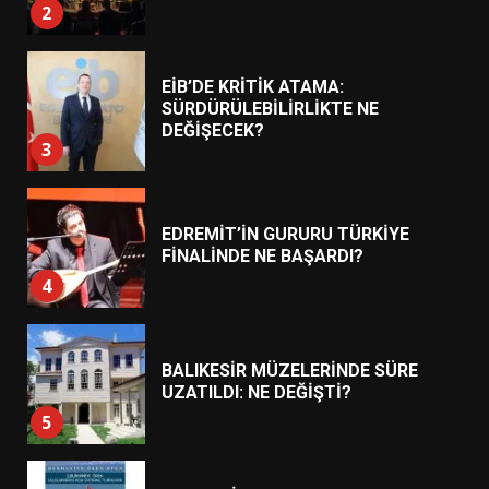
3
EDREMİT’İN GURURU TÜRKİYE
FİNALİNDE NE BAŞARDI?
4
BALIKESİR MÜZELERİNDE SÜRE
UZATILDI: NE DEĞİŞTİ?
5
BURHANİYE SATRANÇ
TURNUVASI KAYITLARI NEYİ
DEĞİŞTİRİYOR?
6