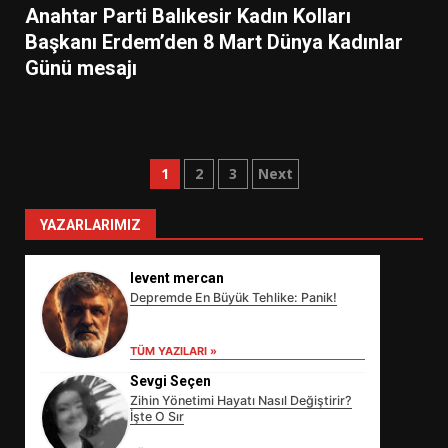
Anahtar Parti Balıkesir Kadın Kolları
Başkanı Erdem’den 8 Mart Dünya Kadınlar
Günü mesajı
Yazı
1
2
3
Next
sayfalaması
YAZARLARIMIZ
levent mercan
Depremde En Büyük Tehlike: Panik!
TÜM YAZILARI »
Sevgi Seçen
Zihin Yönetimi Hayatı Nasıl Değiştirir?
İşte O Sır
EİB’DE KRİTİK ATAMA:
SÜRDÜRÜLEBİLİRLİKTE NE