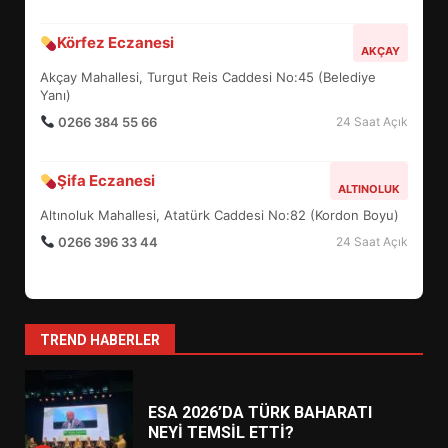
BURHANİYE BELEDİYESPOR’DA
Körfez Eczanesi
YENİ YÖNETİM NASIL
AKÇAY
ŞEKİLLENDİ?
Akçay Mahallesi, Turgut Reis Caddesi No:45 (Belediye
7
Yanı)
0266 384 55 66
24 Saat Açık
AYVALIK SU MİRASI İÇİN
HAREKETE GEÇİYOR: GÖZLER
Şifa Eczanesi
ALTINOLUK
BULUŞMADA
1
Altınoluk Mahallesi, Atatürk Caddesi No:82 (Kordon Boyu)
0266 396 33 44
24 Saat Açık
ESA 2026’DA TÜRK BAHARATI
NEYİ TEMSİL ETTİ?
2
TREND HABERLER
EİB’DE KRİTİK ATAMA:
SÜRDÜRÜLEBİLİRLİKTE NE
DEĞİŞECEK?