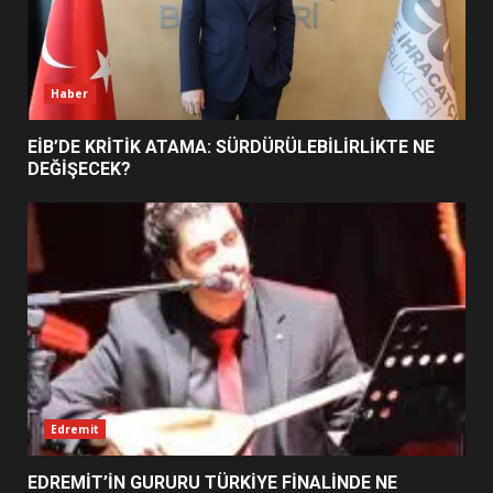
YENİ YÖNETİM NASIL
ŞEKİLLENDİ?
7
Haber
EİB’DE KRİTİK ATAMA: SÜRDÜRÜLEBİLİRLİKTE NE
DEĞİŞECEK?
Edremit
EDREMİT’İN GURURU TÜRKİYE FİNALİNDE NE