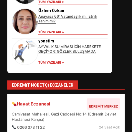
TÜM YAZILARI »
DEĞİŞECEK?
3
Özlem Özkan
Anayasa 66: Vatandaşlık mı, Etnik
Tanım mı?
EDREMİT’İN GURURU TÜRKİYE
TÜM YAZILARI »
FİNALİNDE NE BAŞARDI?
yonetim
4
AYVALIK SU MİRASI İÇİN HAREKETE
GEÇİYOR: GÖZLER BULUŞMADA
TÜM YAZILARI »
BALIKESİR MÜZELERİNDE SÜRE
UZATILDI: NE DEĞİŞTİ?
5
EDREMIT NÖBETÇI ECZANELER
BURHANİYE SATRANÇ
Hayat Eczanesi
EDREMIT MERKEZ
TURNUVASI KAYITLARI NEYİ
Camivasat Mahallesi, Gazi Caddesi No:14 (Edremit Devlet
DEĞİŞTİRİYOR?
6
Hastanesi Karşısı)
0266 373 11 22
24 Saat Açık