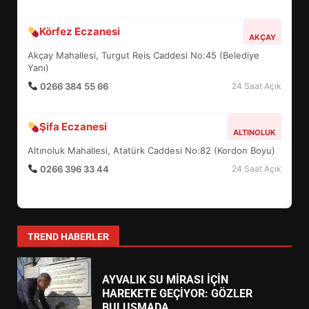
5
Körfez Eczanesi
AKÇAY
Akçay Mahallesi, Turgut Reis Caddesi No:45 (Belediye
BURHANİYE SATRANÇ
Yanı)
TURNUVASI KAYITLARI NEYİ
DEĞİŞTİRİYOR?
0266 384 55 66
24 Saat Açık
6
Şifa Eczanesi
ALTINOLUK
BURHANİYE BELEDİYESPOR’DA
Altınoluk Mahallesi, Atatürk Caddesi No:82 (Kordon Boyu)
YENİ YÖNETİM NASIL
0266 396 33 44
24 Saat Açık
ŞEKİLLENDİ?
7
AYVALIK SU MİRASI İÇİN
TREND HABERLER
HAREKETE GEÇİYOR: GÖZLER
BULUŞMADA
1