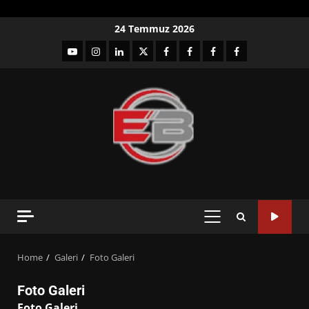
Skip
24 Temmuz 2026
to
YouTube
Instagram
LinkedIn
twitter
facebook-
Facebook-
Facebook-
Facebook-
content
1
2
3
Grup
PRIMARY
MENU
Home
Galeri
Foto Galeri
Foto Galeri
Foto Galeri