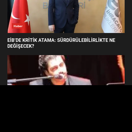
BURHANİYE SATRANÇ
TURNUVASI KAYITLARI NEYİ
DEĞİŞTİRİYOR?
Haber
6
EİB’DE KRİTİK ATAMA: SÜRDÜRÜLEBİLİRLİKTE NE
DEĞİŞECEK?
BURHANİYE BELEDİYESPOR’DA
YENİ YÖNETİM NASIL
ŞEKİLLENDİ?
7
Edremit
EDREMİT’İN GURURU TÜRKİYE FİNALİNDE NE