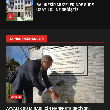
BURHANİYE SATRANÇ
TURNUVASI KAYITLARI NEYİ
DEĞİŞTİRİYOR?
6
GÜNÜN OKUNANLARI
BURHANİYE BELEDİYESPOR’DA
YENİ YÖNETİM NASIL
ŞEKİLLENDİ?
7
AYVALIK SU MİRASI İÇİN
HAREKETE GEÇİYOR: GÖZLER
BULUŞMADA
1
Ayvalık
AYVALIK SU MİRASI İÇİN HAREKETE GEÇİYOR:
ESA 2026’DA TÜRK BAHARATI