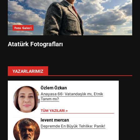
Foto Galeri
Atatürk Fotografları
YAZARLARIMIZ
Özlem Özkan
Anayasa 66: Vatandaşlık mı, Etnik
Tanım mı?
TÜM YAZILARI »
levent mercan
Depremde En Büyük Tehlike: Panik!