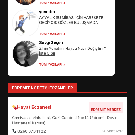
TÜM YAZILARI »
yonetim
AYVALIK SU MİRASI İÇİN HAREKETE
GEÇİYOR: GÖZLER BULUŞMADA
TÜM YAZILARI »
Sevgi Seçen
EİB’DE KRİTİK ATAMA:
Zihin Yönetimi Hayatı Nasıl Değiştirir?
SÜRDÜRÜLEBİLİRLİKTE NE
İşte O Sır
DEĞİŞECEK?
3
TÜM YAZILARI »
EDREMİT’İN GURURU TÜRKİYE
EDREMIT NÖBETÇI ECZANELER
FİNALİNDE NE BAŞARDI?
4
Hayat Eczanesi
EDREMIT MERKEZ
Camivasat Mahallesi, Gazi Caddesi No:14 (Edremit Devlet
Hastanesi Karşısı)
BALIKESİR MÜZELERİNDE SÜRE
0266 373 11 22
UZATILDI: NE DEĞİŞTİ?
24 Saat Açık