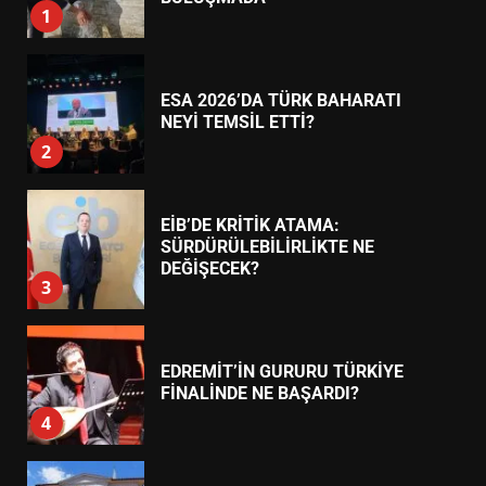
ESA 2026’DA TÜRK BAHARATI
NEYİ TEMSİL ETTİ?
2
EİB’DE KRİTİK ATAMA:
SÜRDÜRÜLEBİLİRLİKTE NE
DEĞİŞECEK?
3
EDREMİT’İN GURURU TÜRKİYE
FİNALİNDE NE BAŞARDI?
4
BALIKESİR MÜZELERİNDE SÜRE
UZATILDI: NE DEĞİŞTİ?
5