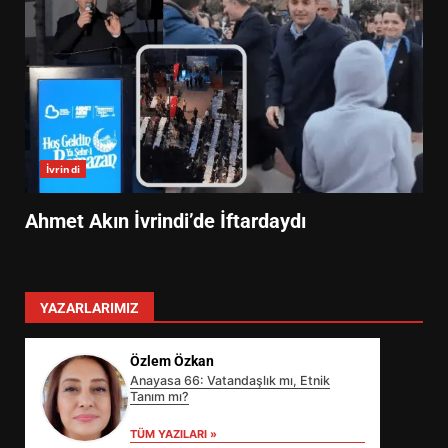
İvrindi
Ahmet Akın İvrindi’de İftardaydı
YAZARLARIMIZ
Özlem Özkan
Anayasa 66: Vatandaşlık mı, Etnik
Tanım mı?
TÜM YAZILARI »