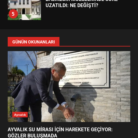
4
BALIKESİR MÜZELERİNDE SÜRE
UZATILDI: NE DEĞİŞTİ?
5
BURHANİYE SATRANÇ
TURNUVASI KAYITLARI NEYİ
GÜNÜN OKUNANLARI
DEĞİŞTİRİYOR?
6
BURHANİYE BELEDİYESPOR’DA
YENİ YÖNETİM NASIL
ŞEKİLLENDİ?
7