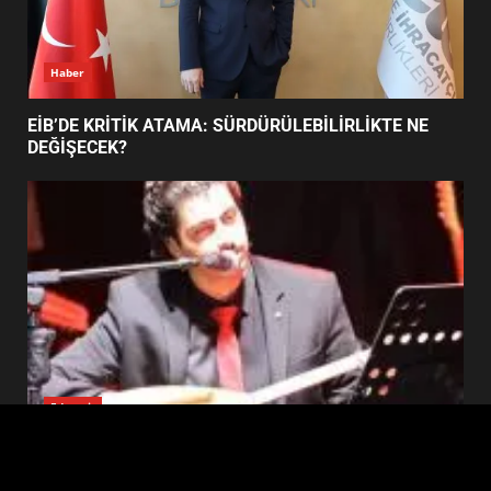
4
BALIKESİR MÜZELERİNDE SÜRE
UZATILDI: NE DEĞİŞTİ?
5
Haber
BURHANİYE SATRANÇ
TURNUVASI KAYITLARI NEYİ
EİB’DE KRİTİK ATAMA: SÜRDÜRÜLEBİLİRLİKTE NE
DEĞİŞTİRİYOR?
DEĞİŞECEK?
6
BURHANİYE BELEDİYESPOR’DA
YENİ YÖNETİM NASIL
ŞEKİLLENDİ?
7