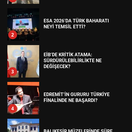
AYVALIK SU MİRASI İÇİN
HAREKETE GEÇİYOR: GÖZLER
BULUŞMADA
1
ESA 2026’DA TÜRK BAHARATI
NEYİ TEMSİL ETTİ?
2
EİB’DE KRİTİK ATAMA:
SÜRDÜRÜLEBİLİRLİKTE NE
DEĞİŞECEK?
3
EDREMİT’İN GURURU TÜRKİYE
FİNALİNDE NE BAŞARDI?