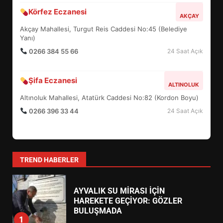
FİNALİNDE NE BAŞARDI?
Camivasat Mahallesi, Gazi Caddesi No:14 (Edremit Devlet
4
Hastanesi Karşısı)
0266 373 11 22
24 Saat Açık
BALIKESİR MÜZELERİNDE SÜRE
Körfez Eczanesi
AKÇAY
UZATILDI: NE DEĞİŞTİ?
Akçay Mahallesi, Turgut Reis Caddesi No:45 (Belediye
5
Yanı)
0266 384 55 66
24 Saat Açık
BURHANİYE SATRANÇ
TURNUVASI KAYITLARI NEYİ
Şifa Eczanesi
ALTINOLUK
DEĞİŞTİRİYOR?
6
Altınoluk Mahallesi, Atatürk Caddesi No:82 (Kordon Boyu)
0266 396 33 44
24 Saat Açık
BURHANİYE BELEDİYESPOR’DA
YENİ YÖNETİM NASIL
ŞEKİLLENDİ?
7
TREND HABERLER