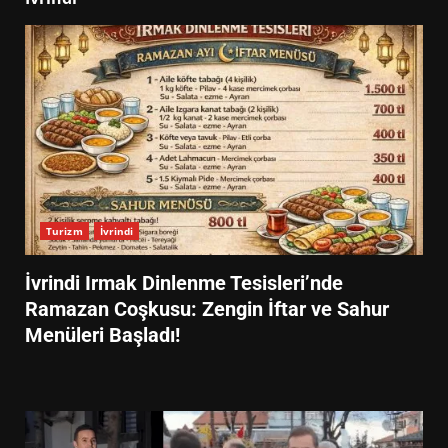
Turizm
İvrindi
İvrindi Irmak Dinlenme Tesisleri’nde
Ramazan Coşkusu: Zengin İftar ve Sahur
Menüleri Başladı!