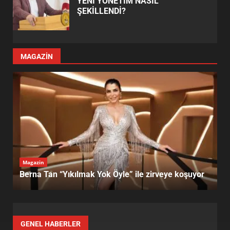
YENİ YÖNETİM NASIL
ŞEKİLLENDİ?
MAGAZİN
Magazin
Hollywood’da Eski Skandallar Yeniden Gündemde
GENEL HABERLER