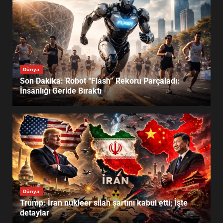
Dünya
Son Dakika: Robot “Flash” Rekoru Parçaladı:
İnsanlığı Geride Bıraktı
Dünya
Trump: İran nükleer silah şartını kabul etti; İşte
detaylar