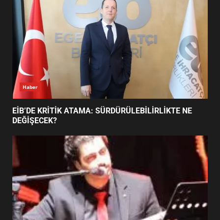
6
BURHANİYE BELEDİYESPOR’DA
YENİ YÖNETİM NASIL
ŞEKİLLENDİ?
7
Haber
EİB’DE KRİTİK ATAMA: SÜRDÜRÜLEBİLİRLİKTE NE
DEĞİŞECEK?