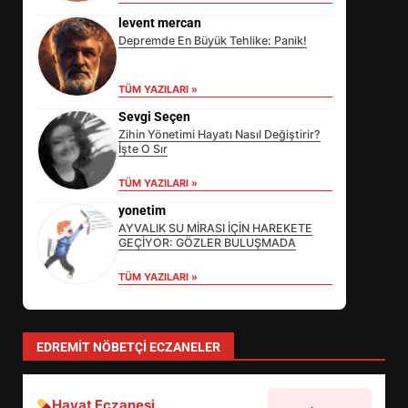
levent mercan
Depremde En Büyük Tehlike: Panik!
EİB’DE KRİTİK ATAMA:
SÜRDÜRÜLEBİLİRLİKTE NE
TÜM YAZILARI »
DEĞİŞECEK?
3
Sevgi Seçen
Zihin Yönetimi Hayatı Nasıl Değiştirir?
İşte O Sır
EDREMİT’İN GURURU TÜRKİYE
TÜM YAZILARI »
FİNALİNDE NE BAŞARDI?
yonetim
4
AYVALIK SU MİRASI İÇİN HAREKETE
GEÇİYOR: GÖZLER BULUŞMADA
TÜM YAZILARI »
BALIKESİR MÜZELERİNDE SÜRE
UZATILDI: NE DEĞİŞTİ?
5
EDREMIT NÖBETÇI ECZANELER
BURHANİYE SATRANÇ
Hayat Eczanesi