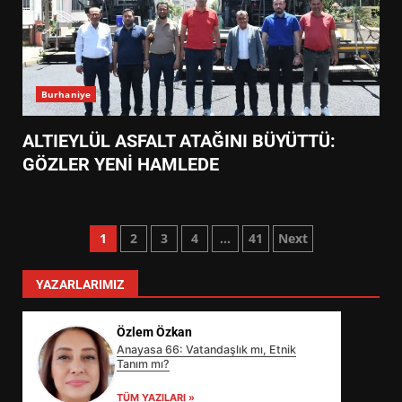
Burhaniye
ALTIEYLÜL ASFALT ATAĞINI BÜYÜTTÜ:
GÖZLER YENİ HAMLEDE
Yazı
1
2
3
4
…
41
Next
sayfalaması
YAZARLARIMIZ
Özlem Özkan
Anayasa 66: Vatandaşlık mı, Etnik
Tanım mı?
TÜM YAZILARI »