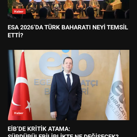
Haber
ESA 2026’DA TÜRK BAHARATI NEYİ TEMSİL
ETTİ?
Haber
EİB’DE KRİTİK ATAMA:
SÜRDÜRÜLEBİLİRLİKTE NE DEĞİŞECEK?