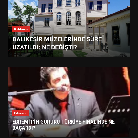
Balıkesir
YAZICIOĞLU DAVASI YENİDEN AÇILDI:
SÜREÇ NEYİ DEĞİŞTİRİR?
Edremit
EDREMİT’İN GURURU TÜRKİYE FİNALİNDE NE
BAŞARDI?