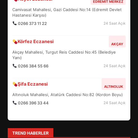
EDREMIT MERKEZ
TURNUVASI KAYITLARI NEYİ
Camivasat Mahallesi, Gazi Caddesi No:14 (Edremit Devlet
DEĞİŞTİRİYOR?
Hastanesi Karşısı)
6
0266 373 11 22
24 Saat Açık
BURHANİYE BELEDİYESPOR’DA
Körfez Eczanesi
YENİ YÖNETİM NASIL
AKÇAY
ŞEKİLLENDİ?
Akçay Mahallesi, Turgut Reis Caddesi No:45 (Belediye
7
Yanı)
0266 384 55 66
24 Saat Açık
AYVALIK SU MİRASI İÇİN
HAREKETE GEÇİYOR: GÖZLER
Şifa Eczanesi
ALTINOLUK
BULUŞMADA
1
Altınoluk Mahallesi, Atatürk Caddesi No:82 (Kordon Boyu)
0266 396 33 44
24 Saat Açık
ESA 2026’DA TÜRK BAHARATI
NEYİ TEMSİL ETTİ?
2
TREND HABERLER