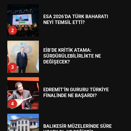
EİB’DE KRİTİK ATAMA:
SÜRDÜRÜLEBİLİRLİKTE NE
DEĞİŞECEK?
3
EDREMİT’İN GURURU TÜRKİYE
FİNALİNDE NE BAŞARDI?
4
BALIKESİR MÜZELERİNDE SÜRE
UZATILDI: NE DEĞİŞTİ?
5
BURHANİYE SATRANÇ
TURNUVASI KAYITLARI NEYİ