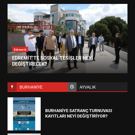
Edremit
EDREMİT’TE SOSYAL TESİSLER NEYİ
DEĞİŞTİRECEK?
BURHANİYE
AYVALIK
BURHANİYE SATRANÇ TURNUVASI
KAYITLARI NEYİ DEĞİŞTİRİYOR?