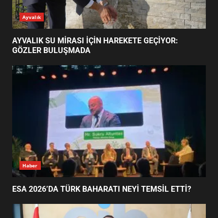
EİB’DE KRİTİK ATAMA:
Ayvalık
SÜRDÜRÜLEBİLİRLİKTE NE
DEĞİŞECEK?
3
AYVALIK SU MİRASI İÇİN HAREKETE GEÇİYOR:
GÖZLER BULUŞMADA
EDREMİT’İN GURURU TÜRKİYE
FİNALİNDE NE BAŞARDI?
4
BALIKESİR MÜZELERİNDE SÜRE
UZATILDI: NE DEĞİŞTİ?
5
Haber
ESA 2026’DA TÜRK BAHARATI NEYİ TEMSİL ETTİ?
BURHANİYE SATRANÇ
TURNUVASI KAYITLARI NEYİ
DEĞİŞTİRİYOR?