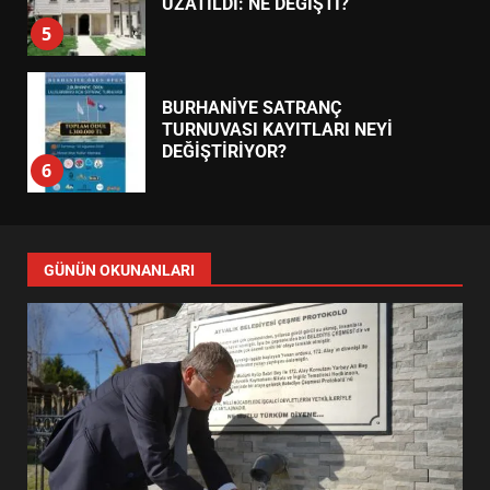
DEĞİŞTİRİYOR?
6
BURHANİYE BELEDİYESPOR’DA
YENİ YÖNETİM NASIL
ŞEKİLLENDİ?
7
AYVALIK SU MİRASI İÇİN
HAREKETE GEÇİYOR: GÖZLER
GÜNÜN OKUNANLARI
BULUŞMADA
1
ESA 2026’DA TÜRK BAHARATI
NEYİ TEMSİL ETTİ?
2