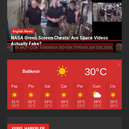
English News
A Powerful Slap to Politicians Seeking to Seize the
Judiciary
30°C
Balikesir
Paz
Pts
Sal
Çar
Per
Cum
Cts
31°C
32°C
33°C
33°C
32°C
29°C
29°C
23°C
22°C
22°C
22°C
23°C
22°C
20°C
YEREL HABERLER