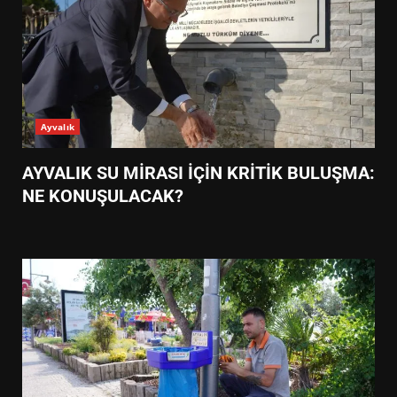
Ayvalık
AYVALIK SU MİRASI İÇİN KRİTİK BULUŞMA:
NE KONUŞULACAK?