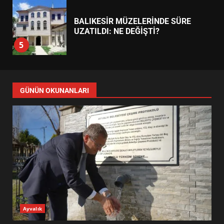
BURHANİYE SATRANÇ
TURNUVASI KAYITLARI NEYİ
DEĞİŞTİRİYOR?
6
BURHANİYE BELEDİYESPOR’DA
YENİ YÖNETİM NASIL
GÜNÜN OKUNANLARI
ŞEKİLLENDİ?
7
AYVALIK SU MİRASI İÇİN
HAREKETE GEÇİYOR: GÖZLER
BULUŞMADA
1
ESA 2026’DA TÜRK BAHARATI
Ayvalık
NEYİ TEMSİL ETTİ?