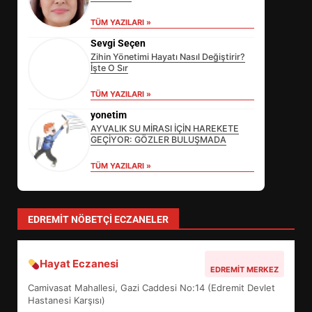
TÜM YAZILARI »
Sevgi Seçen
Zihin Yönetimi Hayatı Nasıl Değiştirir?
İşte O Sır
EİB’DE KRİTİK ATAMA:
TÜM YAZILARI »
SÜRDÜRÜLEBİLİRLİKTE NE
DEĞİŞECEK?
yonetim
3
AYVALIK SU MİRASI İÇİN HAREKETE
GEÇİYOR: GÖZLER BULUŞMADA
TÜM YAZILARI »
EDREMİT’İN GURURU TÜRKİYE
FİNALİNDE NE BAŞARDI?
4
EDREMIT NÖBETÇI ECZANELER
Hayat Eczanesi
BALIKESİR MÜZELERİNDE SÜRE
EDREMIT MERKEZ
UZATILDI: NE DEĞİŞTİ?
Camivasat Mahallesi, Gazi Caddesi No:14 (Edremit Devlet
5
Hastanesi Karşısı)