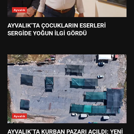
Ayvalık
AYVALIK’TA ÇOCUKLARIN ESERLERİ
SERGİDE YOĞUN İLGİ GÖRDÜ
Ayvalık
AYVALIK’TA KURBAN PAZARI AÇILDI: YENİ