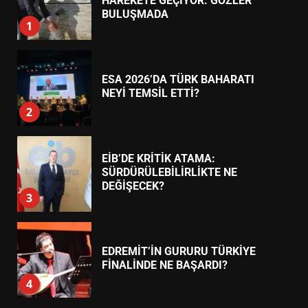
NEYİ TEMSİL ETTİ?
2
EİB’DE KRİTİK ATAMA:
SÜRDÜRÜLEBİLİRLİKTE NE
DEĞİŞECEK?
3
EDREMİT’İN GURURU TÜRKİYE
FİNALİNDE NE BAŞARDI?
4
BALIKESİR MÜZELERİNDE SÜRE
UZATILDI: NE DEĞİŞTİ?
5