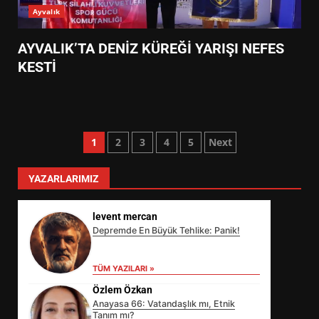
Ayvalık
AYVALIK’TA DENİZ KÜREĞİ YARIŞI NEFES
KESTİ
Yazı
1
2
3
4
5
Next
sayfalaması
YAZARLARIMIZ
levent mercan
Depremde En Büyük Tehlike: Panik!
TÜM YAZILARI »
Özlem Özkan
Anayasa 66: Vatandaşlık mı, Etnik
Tanım mı?