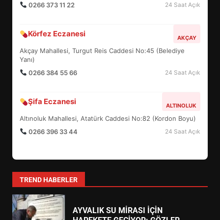
0266 373 11 22
24 Saat Açık
BURHANİYE SATRANÇ
Körfez Eczanesi
TURNUVASI KAYITLARI NEYİ
AKÇAY
DEĞİŞTİRİYOR?
Akçay Mahallesi, Turgut Reis Caddesi No:45 (Belediye
6
Yanı)
0266 384 55 66
24 Saat Açık
BURHANİYE BELEDİYESPOR’DA
YENİ YÖNETİM NASIL
Şifa Eczanesi
ALTINOLUK
ŞEKİLLENDİ?
7
Altınoluk Mahallesi, Atatürk Caddesi No:82 (Kordon Boyu)
0266 396 33 44
24 Saat Açık
AYVALIK SU MİRASI İÇİN
HAREKETE GEÇİYOR: GÖZLER
BULUŞMADA
1
TREND HABERLER
ESA 2026’DA TÜRK BAHARATI