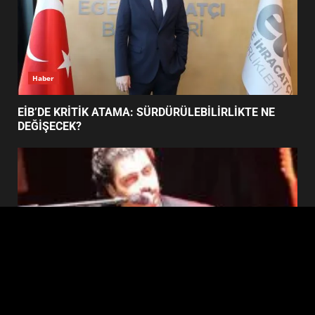
BURHANİYE SATRANÇ
TURNUVASI KAYITLARI NEYİ
DEĞİŞTİRİYOR?
6
Haber
BURHANİYE BELEDİYESPOR’DA
YENİ YÖNETİM NASIL
EİB’DE KRİTİK ATAMA: SÜRDÜRÜLEBİLİRLİKTE NE
ŞEKİLLENDİ?
DEĞİŞECEK?
7
Edremit