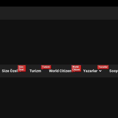
Size
Turizm
World
Yazarlar
Özel
Citizen
Size Özel
Turizm
World Citizen
Yazarlar
Sosy