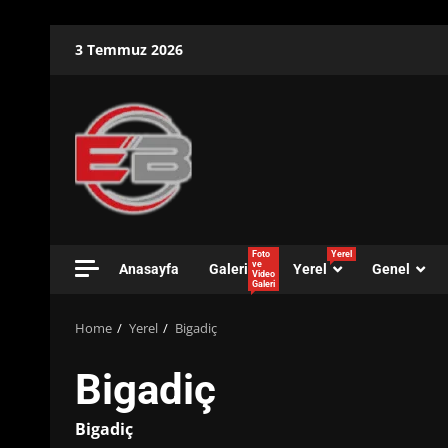
Skip
3 Temmuz 2026
to
content
Foto
Yerel
ve
Anasayfa
Galeri
Yerel
Genel
Video
Galeri
Home
Yerel
Bigadiç
Bigadiç
Bigadiç