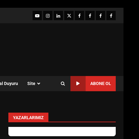
YouTube
Instagram
LinkedIn
twitter
facebook-
Facebook-
Facebook-
Facebook-
1
2
3
Grup
al Duyuru
Site
ABONE OL
YAZARLARIMIZ
levent mercan