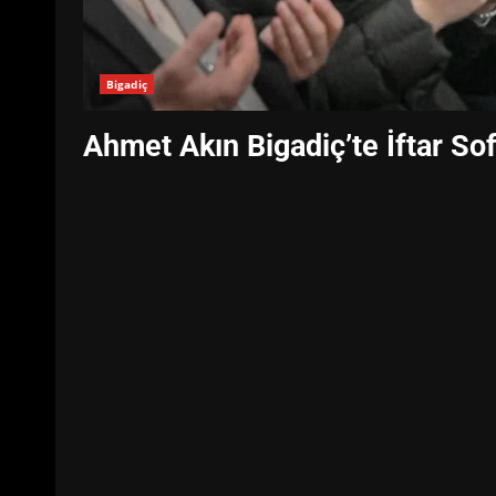
Bigadiç
Ahmet Akın Bigadiç’te İftar So