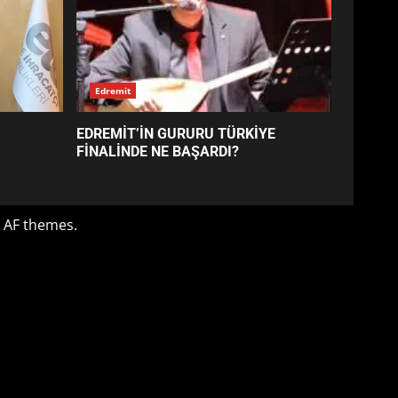
EDREMİT’İN GURURU TÜRKİYE
FİNALİNDE NE BAŞARDI?
4
BALIKESİR MÜZELERİNDE
SÜRE UZATILDI: NE DEĞİŞTİ?
5
BURHANİYE SATRANÇ
TURNUVASI KAYITLARI NEYİ
DEĞİŞTİRİYOR?
6
BURHANİYE