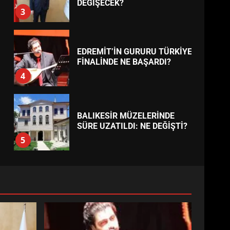
BURHANİYE
BELEDİYESPOR’DA YENİ
YÖNETİM NASIL ŞEKİLLENDİ?
7
TREND HABERLER
AYVALIK SU MİRASI İÇİN
HAREKETE GEÇİYOR: GÖZLER
BULUŞMADA
1
ESA 2026’DA TÜRK BAHARATI
NEYİ TEMSİL ETTİ?
2
EİB’DE KRİTİK ATAMA:
SÜRDÜRÜLEBİLİRLİKTE NE
DEĞİŞECEK?
3