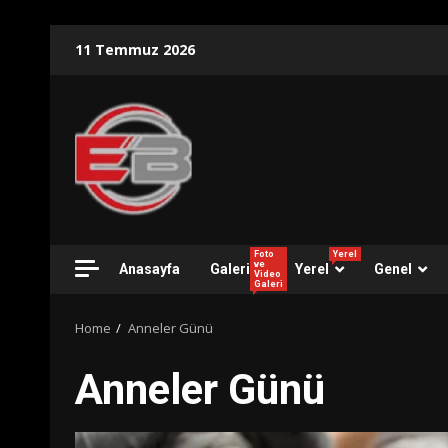
Skip
11 Temmuz 2026
to
content
Foto
Yerel
ve
Anasayfa
Galeri
Yerel
Genel
Video
Galeri
Home
Anneler Günü
Anneler Günü