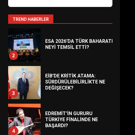
AYVALIK SU MİRASI İÇİN
HAREKETE GEÇİYOR: GÖZLER
BULUŞMADA
1
TREND HABERLER
ESA 2026’DA TÜRK BAHARATI
NEYİ TEMSİL ETTİ?
2
EİB’DE KRİTİK ATAMA:
SÜRDÜRÜLEBİLİRLİKTE NE
DEĞİŞECEK?
3
EDREMİT’İN GURURU
TÜRKİYE FİNALİNDE NE
BAŞARDI?
4