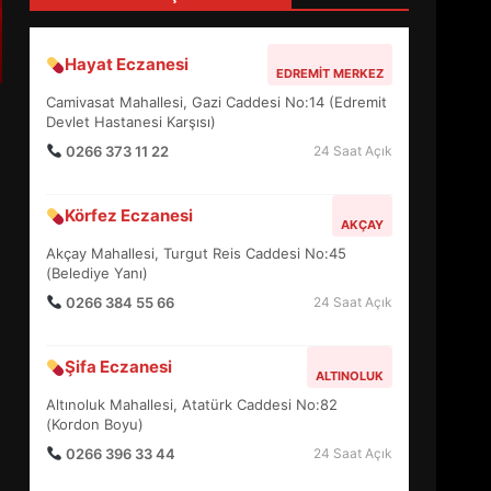
4
Hayat Eczanesi
EDREMIT MERKEZ
BALIKESİR MÜZELERİNDE
Camivasat Mahallesi, Gazi Caddesi No:14 (Edremit
SÜRE UZATILDI: NE DEĞİŞTİ?
Devlet Hastanesi Karşısı)
5
0266 373 11 22
24 Saat Açık
Körfez Eczanesi
BURHANİYE SATRANÇ
AKÇAY
TURNUVASI KAYITLARI NEYİ
Akçay Mahallesi, Turgut Reis Caddesi No:45
DEĞİŞTİRİYOR?
(Belediye Yanı)
6
0266 384 55 66
24 Saat Açık
BURHANİYE
Şifa Eczanesi
BELEDİYESPOR’DA YENİ
ALTINOLUK
YÖNETİM NASIL ŞEKİLLENDİ?
Altınoluk Mahallesi, Atatürk Caddesi No:82
7
(Kordon Boyu)
0266 396 33 44
24 Saat Açık