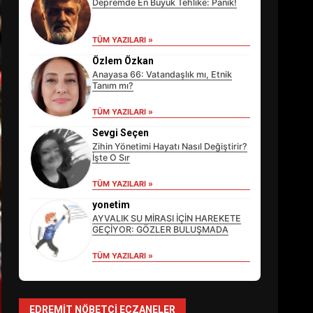
Depremde En Büyük Tehlike: Panik!
TÜM YAZILARI »
Özlem Özkan
Anayasa 66: Vatandaşlık mı, Etnik
Tanım mı?
TÜM YAZILARI »
Sevgi Seçen
Zihin Yönetimi Hayatı Nasıl Değiştirir?
İşte O Sır
TÜM YAZILARI »
EİB’DE KRİTİK ATAMA:
SÜRDÜRÜLEBİLİRLİKTE NE
yonetim
DEĞİŞECEK?
AYVALIK SU MİRASI İÇİN HAREKETE
3
GEÇİYOR: GÖZLER BULUŞMADA
TÜM YAZILARI »
EDREMİT’İN GURURU
TÜRKİYE FİNALİNDE NE
BAŞARDI?
EDREMIT NÖBETÇI ECZANELER