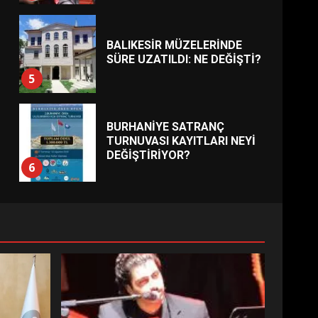
BALIKESİR MÜZELERİNDE
SÜRE UZATILDI: NE DEĞİŞTİ?
5
BURHANİYE SATRANÇ
TURNUVASI KAYITLARI NEYİ
DEĞİŞTİRİYOR?
6
BURHANİYE
BELEDİYESPOR’DA YENİ
YÖNETİM NASIL ŞEKİLLENDİ?
7
AYVALIK SU MİRASI İÇİN