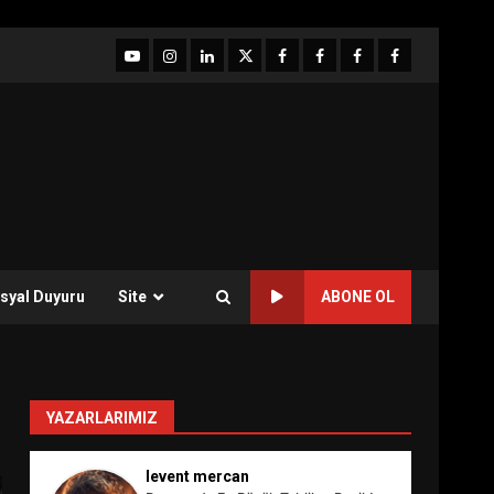
YouTube
Instagram
LinkedIn
twitter
facebook-
Facebook-
Facebook-
Facebook-
1
2
3
Grup
syal Duyuru
Site
ABONE OL
YAZARLARIMIZ
levent mercan