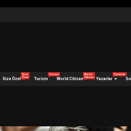
Size
Turizm
World
Yazarlar
Özel
Citizen
Size Özel
Turizm
World Citizen
Yazarlar
So