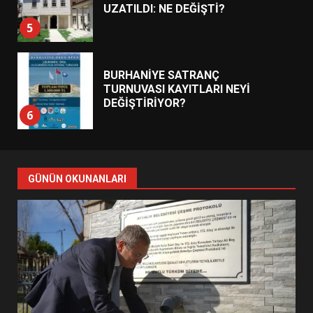
UZATILDI: NE DEĞİŞTİ?
5
BURHANİYE SATRANÇ
TURNUVASI KAYITLARI NEYİ
DEĞİŞTİRİYOR?
6
BURHANİYE BELEDİYESPOR’DA
YENİ YÖNETİM NASIL
GÜNÜN OKUNANLARI
ŞEKİLLENDİ?
7
AYVALIK SU MİRASI İÇİN
HAREKETE GEÇİYOR: GÖZLER
BULUŞMADA
1