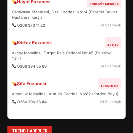
Hayat Eczanesi
BALIKESİR MÜZELERİNDE SÜRE
EDREMIT MERKEZ
UZATILDI: NE DEĞİŞTİ?
Camivasat Mahallesi, Gazi Caddesi No:14 (Edremit Devlet
5
Hastanesi Karşısı)
0266 373 11 22
24 Saat Açık
BURHANİYE SATRANÇ
Körfez Eczanesi
TURNUVASI KAYITLARI NEYİ
AKÇAY
DEĞİŞTİRİYOR?
Akçay Mahallesi, Turgut Reis Caddesi No:45 (Belediye
6
Yanı)
0266 384 55 66
24 Saat Açık
BURHANİYE BELEDİYESPOR’DA
YENİ YÖNETİM NASIL
Şifa Eczanesi
ALTINOLUK
ŞEKİLLENDİ?
7
Altınoluk Mahallesi, Atatürk Caddesi No:82 (Kordon Boyu)
0266 396 33 44
24 Saat Açık
AYVALIK SU MİRASI İÇİN
HAREKETE GEÇİYOR: GÖZLER
BULUŞMADA
1
TREND HABERLER