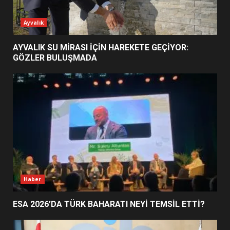
ESA 2026’DA TÜRK BAHARATI
Ayvalık
NEYİ TEMSİL ETTİ?
2
AYVALIK SU MİRASI İÇİN HAREKETE GEÇİYOR:
GÖZLER BULUŞMADA
EİB’DE KRİTİK ATAMA:
SÜRDÜRÜLEBİLİRLİKTE NE
DEĞİŞECEK?
3
EDREMİT’İN GURURU TÜRKİYE
FİNALİNDE NE BAŞARDI?
4
Haber
ESA 2026’DA TÜRK BAHARATI NEYİ TEMSİL ETTİ?
BALIKESİR MÜZELERİNDE SÜRE
UZATILDI: NE DEĞİŞTİ?