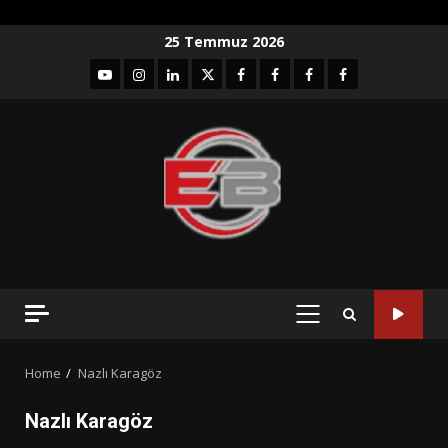
Skip
25 Temmuz 2026
to
YouTube
Instagram
LinkedIn
twitter
facebook-
Facebook-
Facebook-
Facebook-
content
1
2
3
Grup
PRIMARY
MENU
Home
Nazlı Karagöz
Nazlı Karagöz