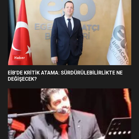
5
BURHANİYE SATRANÇ
TURNUVASI KAYITLARI NEYİ
DEĞİŞTİRİYOR?
6
Haber
BURHANİYE BELEDİYESPOR’DA
YENİ YÖNETİM NASIL
EİB’DE KRİTİK ATAMA: SÜRDÜRÜLEBİLİRLİKTE NE
ŞEKİLLENDİ?
DEĞİŞECEK?
7