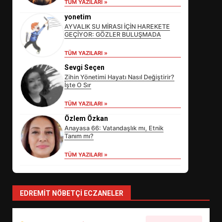
TÜM YAZILARI »
yonetim
AYVALIK SU MİRASI İÇİN HAREKETE
GEÇİYOR: GÖZLER BULUŞMADA
TÜM YAZILARI »
Sevgi Seçen
Zihin Yönetimi Hayatı Nasıl Değiştirir?
İşte O Sır
EİB’DE KRİTİK ATAMA:
TÜM YAZILARI »
SÜRDÜRÜLEBİLİRLİKTE NE
Özlem Özkan
DEĞİŞECEK?
3
Anayasa 66: Vatandaşlık mı, Etnik
Tanım mı?
TÜM YAZILARI »
EDREMİT’İN GURURU TÜRKİYE
FİNALİNDE NE BAŞARDI?
4
EDREMIT NÖBETÇI ECZANELER