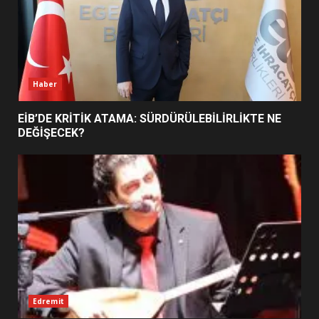
BURHANİYE SATRANÇ
TURNUVASI KAYITLARI NEYİ
DEĞİŞTİRİYOR?
6
Haber
BURHANİYE BELEDİYESPOR’DA
YENİ YÖNETİM NASIL
EİB’DE KRİTİK ATAMA: SÜRDÜRÜLEBİLİRLİKTE NE
ŞEKİLLENDİ?
DEĞİŞECEK?
7
Edremit