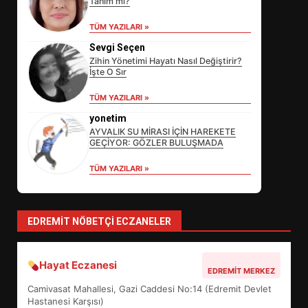
Tanım mı?
TÜM YAZILARI »
Sevgi Seçen
Zihin Yönetimi Hayatı Nasıl Değiştirir?
İşte O Sır
EİB’DE KRİTİK ATAMA:
TÜM YAZILARI »
SÜRDÜRÜLEBİLİRLİKTE NE
DEĞİŞECEK?
yonetim
3
AYVALIK SU MİRASI İÇİN HAREKETE
GEÇİYOR: GÖZLER BULUŞMADA
TÜM YAZILARI »
EDREMİT’İN GURURU TÜRKİYE
FİNALİNDE NE BAŞARDI?
4
EDREMIT NÖBETÇI ECZANELER
Hayat Eczanesi
BALIKESİR MÜZELERİNDE SÜRE
EDREMIT MERKEZ
UZATILDI: NE DEĞİŞTİ?
Camivasat Mahallesi, Gazi Caddesi No:14 (Edremit Devlet
5
Hastanesi Karşısı)