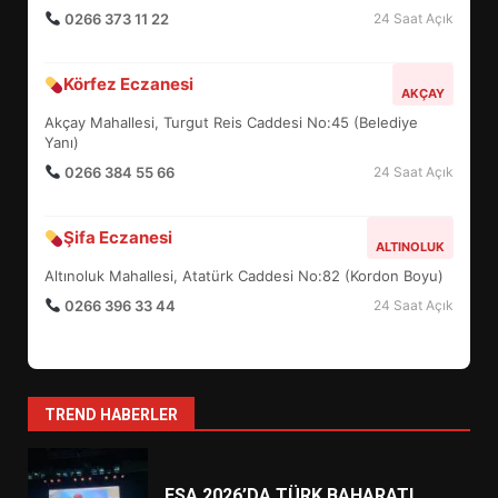
0266 373 11 22
24 Saat Açık
BURHANİYE SATRANÇ
Körfez Eczanesi
TURNUVASI KAYITLARI NEYİ
AKÇAY
DEĞİŞTİRİYOR?
Akçay Mahallesi, Turgut Reis Caddesi No:45 (Belediye
6
Yanı)
0266 384 55 66
24 Saat Açık
BURHANİYE BELEDİYESPOR’DA
YENİ YÖNETİM NASIL
Şifa Eczanesi
ALTINOLUK
ŞEKİLLENDİ?
7
Altınoluk Mahallesi, Atatürk Caddesi No:82 (Kordon Boyu)
0266 396 33 44
24 Saat Açık
AYVALIK SU MİRASI İÇİN
HAREKETE GEÇİYOR: GÖZLER
BULUŞMADA
1
TREND HABERLER
ESA 2026’DA TÜRK BAHARATI