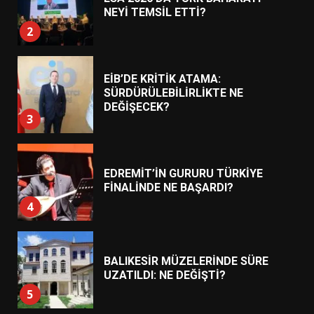
NEYİ TEMSİL ETTİ?
2
EİB’DE KRİTİK ATAMA:
SÜRDÜRÜLEBİLİRLİKTE NE
DEĞİŞECEK?
3
EDREMİT’İN GURURU TÜRKİYE
FİNALİNDE NE BAŞARDI?
4
BALIKESİR MÜZELERİNDE SÜRE
UZATILDI: NE DEĞİŞTİ?
5