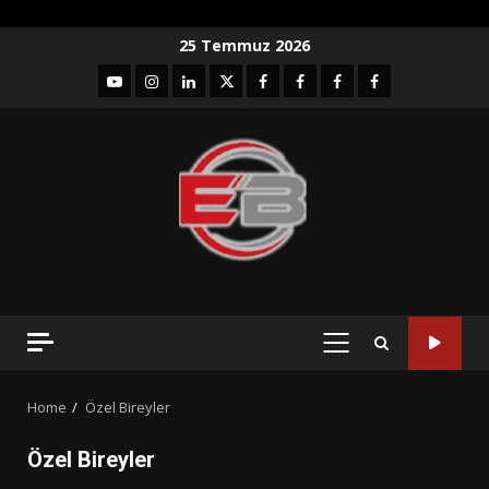
Skip
25 Temmuz 2026
to
YouTube
Instagram
LinkedIn
twitter
facebook-
Facebook-
Facebook-
Facebook-
content
1
2
3
Grup
PRIMARY
MENU
Home
Özel Bireyler
Özel Bireyler