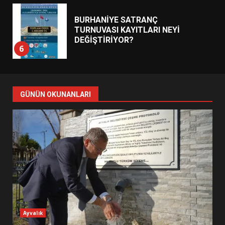
BURHANİYE SATRANÇ
TURNUVASI KAYITLARI NEYİ
DEĞİŞTİRİYOR?
6
BURHANİYE BELEDİYESPOR’DA
YENİ YÖNETİM NASIL
GÜNÜN OKUNANLARI
ŞEKİLLENDİ?
7
AYVALIK SU MİRASI İÇİN
HAREKETE GEÇİYOR: GÖZLER
BULUŞMADA
1
ESA 2026’DA TÜRK BAHARATI
Ayvalık
NEYİ TEMSİL ETTİ?