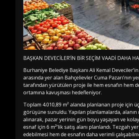
BAŞKAN DEVECİLER’İN BİR SEÇİM VAADİ DAHA HA
Burhaniye Belediye Başkanı Ali Kemal Deveciler’i
arasında yer alan Bahçelievler Cuma Pazarı’nın ye
tarafından yürütülen proje ile hem esnafın hem de
ortamına kavuşması hedefleniyor.
Toplam 4.010,89 m² alanda planlanan proje için üç f
görüşüne sunuldu. Yapılan planlamalarda, alanın
alınarak, pazar yerinin gün boyu yaşayan ve kolay
esnaf için 6 m²’lik satış alanı planlandı. Tezgah y
edebilmesi hem de esnafın daha verimli çalışabilme