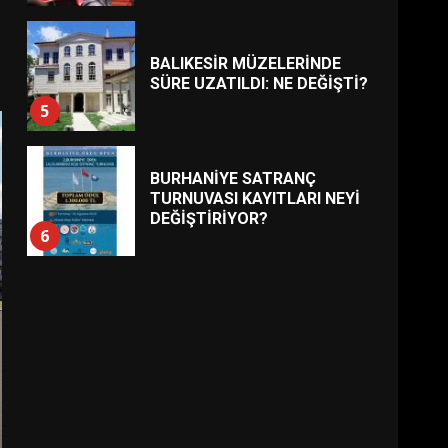
BURHANİYE SATRANÇ
TURNUVASI KAYITLARI NEYİ
DEĞİŞTİRİYOR?
6
BURHANİYE
BELEDİYESPOR’DA YENİ
YÖNETİM NASIL ŞEKİLLENDİ?
7
AYVALIK SU MİRASI İÇİN
HAREKETE GEÇİYOR: GÖZLER
BULUŞMADA
1
ESA 2026’DA TÜRK BAHARATI