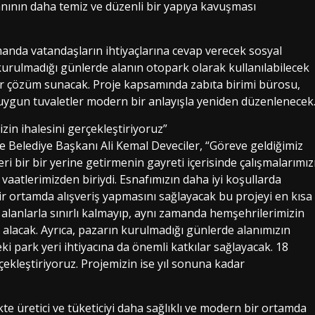
lanının daha temiz ve düzenli bir yapıya kavuşması
amanda vatandaşların ihtiyaçlarına cevap verecek sosyal
 kurulmadığı günlerde alanın otopark olarak kullanılabilecek
bir çözüm sunacak. Proje kapsamında zabıta birimi bürosu,
 uygun tuvaletler modern bir anlayışla yeniden düzenlenecek
zin ihalesini gerçekleştiriyoruz”
e Belediye Başkanı Ali Kemal Deveciler, “Göreve geldiğimiz
 bir bir yerine getirmenin gayreti içerisinde çalışmalarımız
aatlerimizden biriydi. Esnafımızın daha iyi koşullarda
ir ortamda alışveriş yapmasını sağlayacak bu projeyi en kısa
i alanlarla sınırlı kalmayıp, aynı zamanda hemşehrilerimizin
r alacak. Ayrıca, pazarın kurulmadığı günlerde alanımızın
i park yeri ihtiyacına da önemli katkılar sağlayacak. 18
çekleştiriyoruz. Projemizin ise yıl sonuna kadar
kte üretici ve tüketiciyi daha sağlıklı ve modern bir ortamda