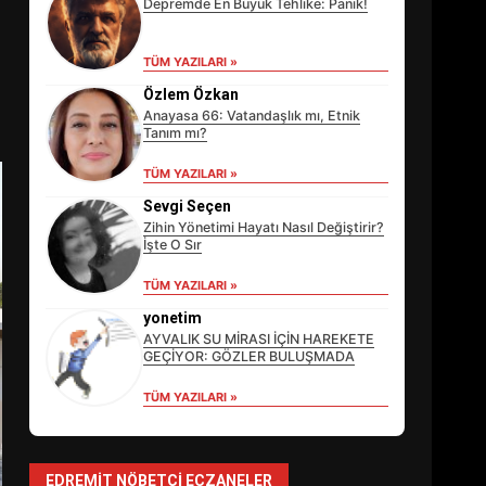
Depremde En Büyük Tehlike: Panik!
TÜM YAZILARI »
Özlem Özkan
Anayasa 66: Vatandaşlık mı, Etnik
Tanım mı?
EİB’DE KRİTİK ATAMA:
TÜM YAZILARI »
SÜRDÜRÜLEBİLİRLİKTE NE
DEĞİŞECEK?
Sevgi Seçen
3
Zihin Yönetimi Hayatı Nasıl Değiştirir?
İşte O Sır
TÜM YAZILARI »
EDREMİT’İN GURURU
yonetim
TÜRKİYE FİNALİNDE NE
AYVALIK SU MİRASI İÇİN HAREKETE
BAŞARDI?
GEÇİYOR: GÖZLER BULUŞMADA
4
TÜM YAZILARI »
BALIKESİR MÜZELERİNDE
SÜRE UZATILDI: NE DEĞİŞTİ?
EDREMIT NÖBETÇI ECZANELER