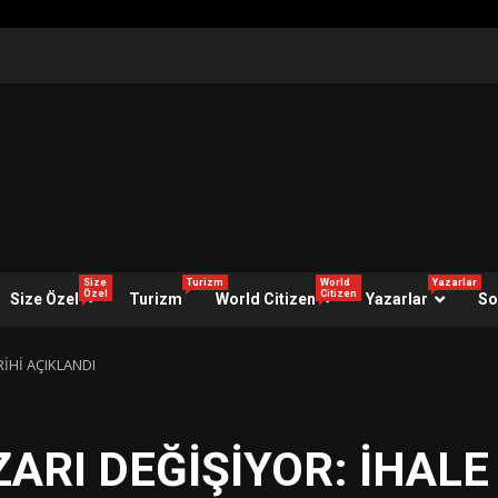
Size
Turizm
World
Yazarlar
Özel
Citizen
Size Özel
Turizm
World Citizen
Yazarlar
So
RİHİ AÇIKLANDI
ARI DEĞİŞİYOR: İHALE