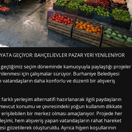
YATA GEÇİYOR: BAHÇELİEVLER PAZAR YERİ YENİLENİYOR
n geçtiğimiz seçim döneminde kamuoyuyla paylaştığı projeler
nilenmesi için çalışmalar sürüyor. Burhaniye Belediyesi
 vatandaşların daha konforlu ve düzenli bir alışveriş
arklı yerleşim alternatifi hazırlanarak ilgili paydaşların
 mevcut konumu ve çevresindeki yoğun kullanım dikkate
 erişilebilen bir merkez olması amaçlanıyor. Projede her
erleşimi, hem alışveriş yapan vatandaşların rahat hareket
si gözetilerek oluşturuldu. Ayrıca hijyen koşullarının