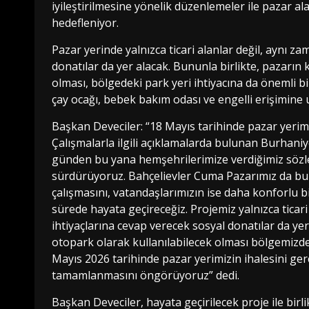
iyileştirilmesine yönelik düzenlemeler ile pazar a
hedefleniyor.
Pazar yerinde yalnızca ticari alanlar değil, aynı z
donatılar da yer alacak. Bununla birlikte, pazarın
olması, bölgedeki park yeri ihtiyacına da önemli 
çay ocağı, bebek bakım odası ve engelli erişimine
Başkan Deveciler: “18 Mayıs tarihinde pazar yerimi
Çalışmalarla ilgili açıklamalarda bulunan Burhaniy
günden bu yana hemşehrilerimize verdiğimiz sözleri
sürdürüyoruz. Bahçelievler Cuma Pazarımız da bu v
çalışmasını, vatandaşlarımızın ise daha konforlu b
sürede hayata geçireceğiz. Projemiz yalnızca ticar
ihtiyaçlarına cevap verecek sosyal donatılar da ye
otopark olarak kullanılabilecek olması bölgemizdek
Mayıs 2026 tarihinde pazar yerimizin ihalesini ger
tamamlanmasını öngörüyoruz” dedi.
Başkan Deveciler, hayata geçirilecek proje ile birli