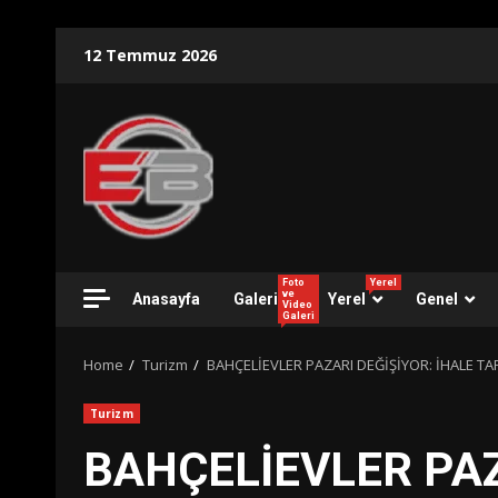
Skip
12 Temmuz 2026
to
content
Foto
Yerel
ve
Anasayfa
Galeri
Yerel
Genel
Video
Galeri
Home
Turizm
BAHÇELİEVLER PAZARI DEĞİŞİYOR: İHALE TA
Turizm
BAHÇELİEVLER PAZ