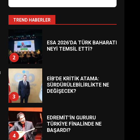
ESA 2026’DA TÜRK BAHARATI
NEYİ TEMSİL ETTİ?
2
TREND HABERLER
EİB’DE KRİTİK ATAMA:
.
SÜRDÜRÜLEBİLİRLİKTE NE
DEĞİŞECEK?
3
ı
EDREMİT’İN GURURU
TÜRKİYE FİNALİNDE NE
BAŞARDI?
4
BALIKESİR MÜZELERİNDE
SÜRE UZATILDI: NE DEĞİŞTİ?
5