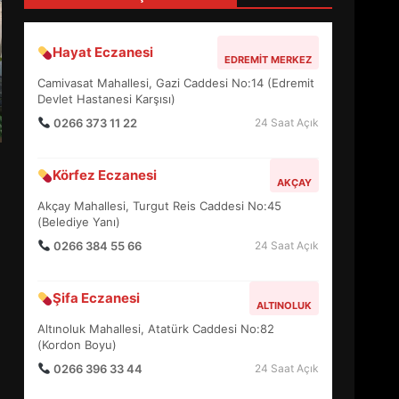
5
Hayat Eczanesi
EDREMIT MERKEZ
BURHANİYE SATRANÇ
Camivasat Mahallesi, Gazi Caddesi No:14 (Edremit
TURNUVASI KAYITLARI NEYİ
Devlet Hastanesi Karşısı)
DEĞİŞTİRİYOR?
6
0266 373 11 22
24 Saat Açık
Körfez Eczanesi
BURHANİYE
AKÇAY
BELEDİYESPOR’DA YENİ
Akçay Mahallesi, Turgut Reis Caddesi No:45
YÖNETİM NASIL ŞEKİLLENDİ?
(Belediye Yanı)
7
0266 384 55 66
24 Saat Açık
AYVALIK SU MİRASI İÇİN
Şifa Eczanesi
ALTINOLUK
HAREKETE GEÇİYOR: GÖZLER
BULUŞMADA
Altınoluk Mahallesi, Atatürk Caddesi No:82
1
(Kordon Boyu)
0266 396 33 44
24 Saat Açık