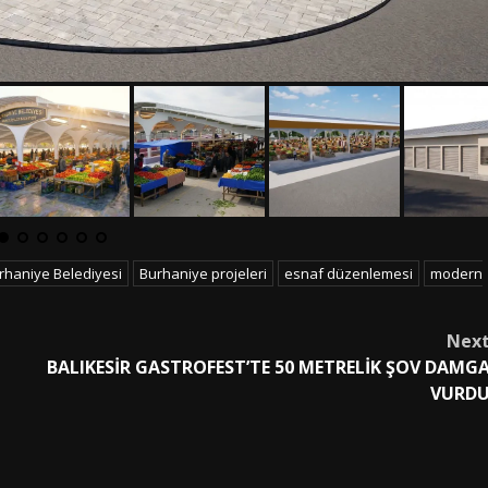
rhaniye Belediyesi
Burhaniye projeleri
esnaf düzenlemesi
modern
Nex
BALIKESİR GASTROFEST’TE 50 METRELİK ŞOV DAMG
VURD