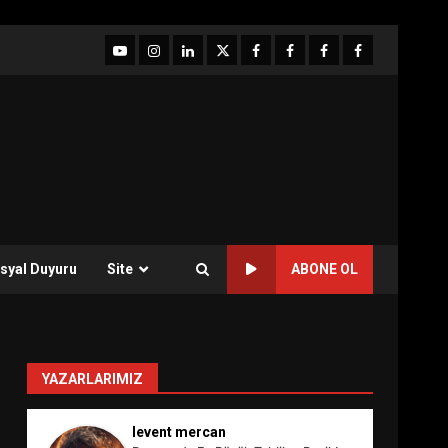
YouTube
Instagram
LinkedIn
twitter
facebook-
Facebook-
Facebook-
Facebook-
1
2
3
Grup
syal Duyuru
Site
ABONE OL
YAZARLARIMIZ
levent mercan