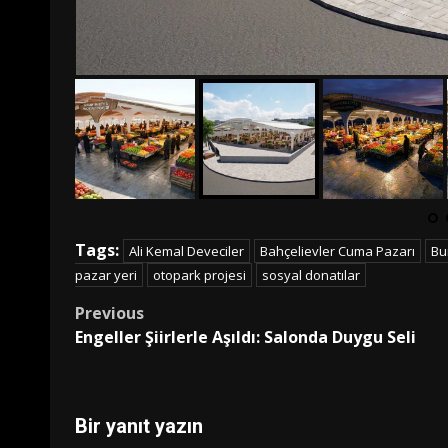
Tags:
Ali Kemal Deveciler
Bahçelievler Cuma Pazarı
Bu
pazar yeri
otopark projesi
sosyal donatılar
Post
Previous
Engeller Şiirlerle Aşıldı: Salonda Duygu Seli
navigation
Bir yanıt yazın