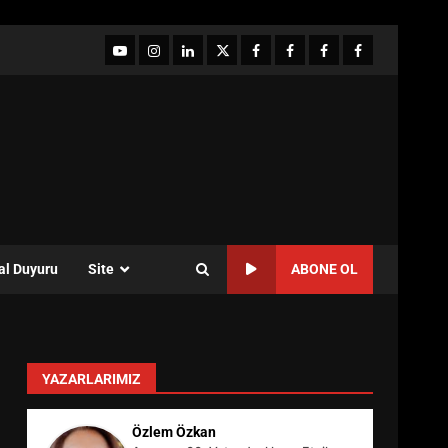
YouTube
Instagram
LinkedIn
twitter
facebook-
Facebook-
Facebook-
Facebook-
1
2
3
Grup
al Duyuru
Site
ABONE OL
YAZARLARIMIZ
Özlem Özkan