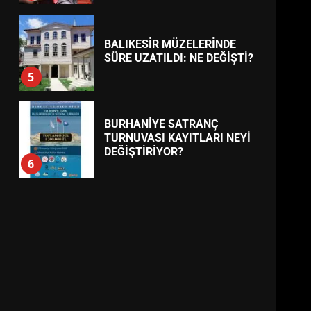
BALIKESİR MÜZELERİNDE
SÜRE UZATILDI: NE DEĞİŞTİ?
5
BURHANİYE SATRANÇ
TURNUVASI KAYITLARI NEYİ
DEĞİŞTİRİYOR?
6
BURHANİYE
BELEDİYESPOR’DA YENİ
YÖNETİM NASIL ŞEKİLLENDİ?
7
AYVALIK SU MİRASI İÇİN