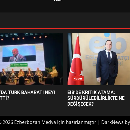
Haber
’DA TÜRK BAHARATI NEYİ
EİB’DE KRİTİK ATAMA:
TTİ?
SÜRDÜRÜLEBİLİRLİKTE NE
DEĞİŞECEK?
© 2026 Ezberbozan Medya için hazırlanmıştır
|
DarkNews
by