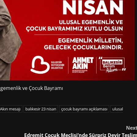
Egemenlik ve Çocuk Bayramı
Akın mesajı
balıkesir 23 nisan
çocuk bayramı açıklaması
ulusal
Nex
Edremit Çocuk Meclisi’nde Sürpriz Devir Tesli