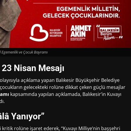
l Egemenlik ve Çocuk Bayramı
 23 Nisan Mesajı
olayısıyla açıklama yapan Balıkesir Büyükşehir Belediye
ocukların gelecekteki rolüne dikkat çeken güçlü mesajlar
ramı
kapsamında yapılan açıklamada, Balıkesir’in Kuvayı
dı.
lâ Yanıyor”
kritik rolüne işaret ederek, “Kuvayı Milliye’nin başşehri