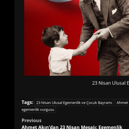
23 Nisan Ulusal 
Tags:
23 Nisan Ulusal Egemenlik ve Çocuk Bayramı
Ahmet 
egemenlik vurgusu
Post
Previous
Ahmet Akın’dan 23 Nisan Mesajı: Egemenlik