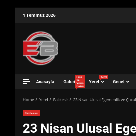
Skip
1 Temmuz 2026
to
content
Foto
Yerel
ve
Anasayfa
Galeri
Yerel
Genel
Video
Galeri
Home
Yerel
Balıkesir
23 Nisan Ulusal Egemenlik ve Çocu
Balıkesir
23 Nisan Ulusal Eg