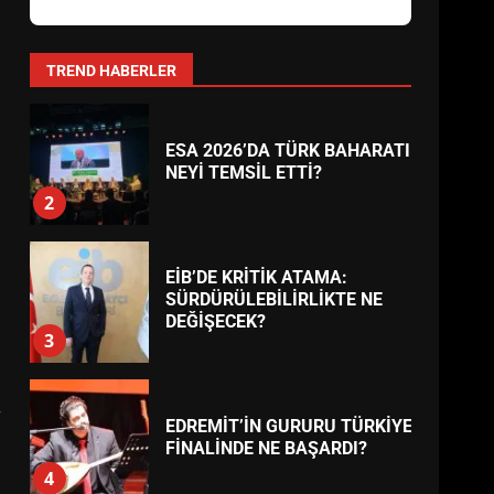
AYVALIK SU MİRASI İÇİN
HAREKETE GEÇİYOR: GÖZLER
BULUŞMADA
1
TREND HABERLER
ESA 2026’DA TÜRK BAHARATI
NEYİ TEMSİL ETTİ?
2
EİB’DE KRİTİK ATAMA:
SÜRDÜRÜLEBİLİRLİKTE NE
DEĞİŞECEK?
3
r
EDREMİT’İN GURURU TÜRKİYE
FİNALİNDE NE BAŞARDI?
4