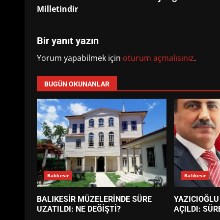
navigation
Milletindir
Bir yanıt yazın
Yorum yapabilmek için
oturum açmalısınız
.
BUGÜN OKUNANLAR
Balıkesir
Balıkesir
BALIKESİR MÜZELERİNDE SÜRE
YAZICIOĞLU
UZATILDI: NE DEĞİŞTİ?
AÇILDI: SÜR