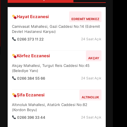
4
Hayat Eczanesi
EDREMIT MERKEZ
BALIKESİR MÜZELERİNDE
Camivasat Mahallesi, Gazi Caddesi No:14 (Edremit
SÜRE UZATILDI: NE DEĞİŞTİ?
Devlet Hastanesi Karşısı)
5
0266 373 11 22
24 Saat Açık
Körfez Eczanesi
BURHANİYE SATRANÇ
AKÇAY
TURNUVASI KAYITLARI NEYİ
Akçay Mahallesi, Turgut Reis Caddesi No:45
DEĞİŞTİRİYOR?
(Belediye Yanı)
6
0266 384 55 66
24 Saat Açık
BURHANİYE
Şifa Eczanesi
BELEDİYESPOR’DA YENİ
ALTINOLUK
YÖNETİM NASIL ŞEKİLLENDİ?
Altınoluk Mahallesi, Atatürk Caddesi No:82
7
(Kordon Boyu)
0266 396 33 44
24 Saat Açık