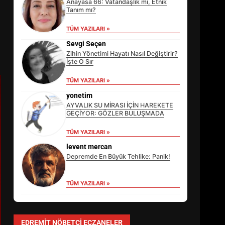
Anayasa 66: Vatandaşlık mı, Etnik
Tanım mı?
TÜM YAZILARI »
Sevgi Seçen
Zihin Yönetimi Hayatı Nasıl Değiştirir?
İşte O Sır
TÜM YAZILARI »
yonetim
AYVALIK SU MİRASI İÇİN HAREKETE
GEÇİYOR: GÖZLER BULUŞMADA
TÜM YAZILARI »
EİB’DE KRİTİK ATAMA:
SÜRDÜRÜLEBİLİRLİKTE NE
levent mercan
DEĞİŞECEK?
Depremde En Büyük Tehlike: Panik!
3
TÜM YAZILARI »
EDREMİT’İN GURURU TÜRKİYE
FİNALİNDE NE BAŞARDI?
EDREMIT NÖBETÇI ECZANELER