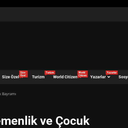
Size
Turizm
World
Yazarlar
Özel
Citizen
Size Özel
Turizm
World Citizen
Yazarlar
Sosy
k Bayramı
emenlik ve Çocuk