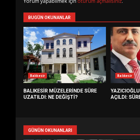
Yorum yapabilmek için
oturum açmalısınız
.
BUGÜN OKUNANLAR
Balıkesir
Balıkesir
BALIKESİR MÜZELERİNDE SÜRE
YAZICIOĞLU
UZATILDI: NE DEĞİŞTİ?
AÇILDI: SÜR
GÜNÜN OKUNANLARI