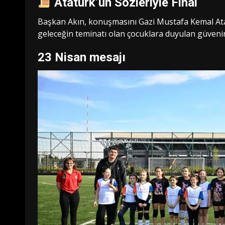
Atatürk’ün Sözleriyle Final
Başkan Akın, konuşmasını Gazi Mustafa Kemal Ata
geleceğin teminatı olan çocuklara duyulan güvenin a
23 Nisan mesajı