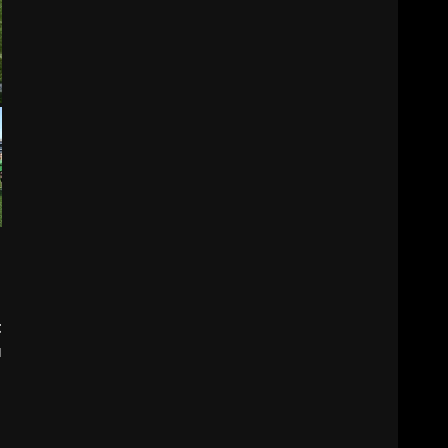
BURHANİYE SATRANÇ
TURNUVASI KAYITLARI NEYİ
DEĞİŞTİRİYOR?
6
BURHANİYE
BELEDİYESPOR’DA YENİ
YÖNETİM NASIL ŞEKİLLENDİ?
7
t
ı