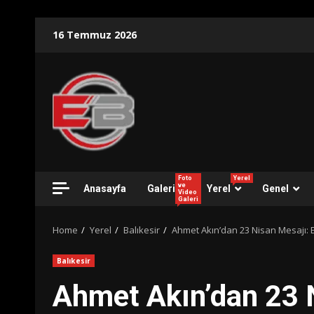
Skip
16 Temmuz 2026
to
content
Foto
Yerel
ve
Anasayfa
Galeri
Yerel
Genel
Video
Galeri
Home
Yerel
Balıkesir
Ahmet Akın’dan 23 Nisan Mesajı: E
Balıkesir
Ahmet Akın’dan 23 