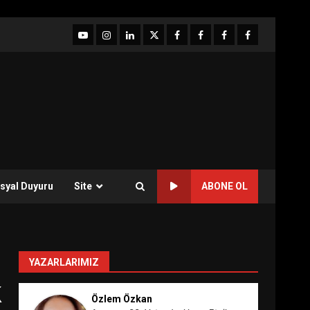
YouTube
Instagram
LinkedIn
twitter
facebook-
Facebook-
Facebook-
Facebook-
1
2
3
Grup
syal Duyuru
Site
ABONE OL
YAZARLARIMIZ
k
Özlem Özkan