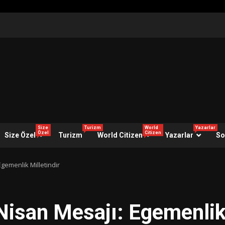
Size
Turizm
World
Yazarlar
Özel
Citizen
Size Özel
Turizm
World Citizen
Yazarlar
So
gemenlik Milletindir
Nisan Mesajı: Egemenli