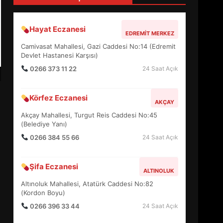
5
Hayat Eczanesi
EDREMIT MERKEZ
BURHANİYE SATRANÇ
TURNUVASI KAYITLARI NEYİ
Camivasat Mahallesi, Gazi Caddesi No:14 (Edremit
Devlet Hastanesi Karşısı)
DEĞİŞTİRİYOR?
6
0266 373 11 22
24 Saat Açık
Körfez Eczanesi
BURHANİYE
AKÇAY
BELEDİYESPOR’DA YENİ
Akçay Mahallesi, Turgut Reis Caddesi No:45
YÖNETİM NASIL ŞEKİLLENDİ?
(Belediye Yanı)
7
0266 384 55 66
24 Saat Açık
AYVALIK SU MİRASI İÇİN
Şifa Eczanesi
HAREKETE GEÇİYOR: GÖZLER
ALTINOLUK
BULUŞMADA
Altınoluk Mahallesi, Atatürk Caddesi No:82
1
(Kordon Boyu)
0266 396 33 44
24 Saat Açık