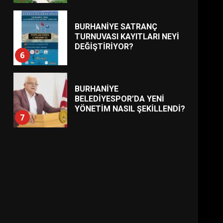
BURHANİYE SATRANÇ
TURNUVASI KAYITLARI NEYİ
DEĞİŞTİRİYOR?
6
BURHANİYE
BELEDİYESPOR’DA YENİ
YÖNETİM NASIL ŞEKİLLENDİ?
7
AYVALIK SU MİRASI İÇİN
HAREKETE GEÇİYOR: GÖZLER
BULUŞMADA
1
ESA 2026’DA TÜRK BAHARATI