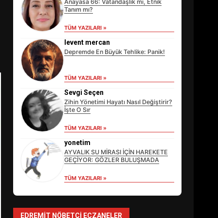
Anayasa 66: Vatandaşlık mı, Etnik
Tanım mı?
TÜM YAZILARI »
levent mercan
Depremde En Büyük Tehlike: Panik!
EİB’DE KRİTİK ATAMA:
TÜM YAZILARI »
SÜRDÜRÜLEBİLİRLİKTE NE
DEĞİŞECEK?
Sevgi Seçen
3
Zihin Yönetimi Hayatı Nasıl Değiştirir?
İşte O Sır
TÜM YAZILARI »
EDREMİT’İN GURURU
TÜRKİYE FİNALİNDE NE
yonetim
BAŞARDI?
AYVALIK SU MİRASI İÇİN HAREKETE
4
GEÇİYOR: GÖZLER BULUŞMADA
TÜM YAZILARI »
BALIKESİR MÜZELERİNDE
SÜRE UZATILDI: NE DEĞİŞTİ?
EDREMIT NÖBETÇI ECZANELER