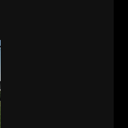
NEYİ TEMSİL ETTİ?
2
EİB’DE KRİTİK ATAMA:
SÜRDÜRÜLEBİLİRLİKTE NE
DEĞİŞECEK?
3
EDREMİT’İN GURURU
TÜRKİYE FİNALİNDE NE
BAŞARDI?
4
BALIKESİR MÜZELERİNDE
SÜRE UZATILDI: NE DEĞİŞTİ?
5