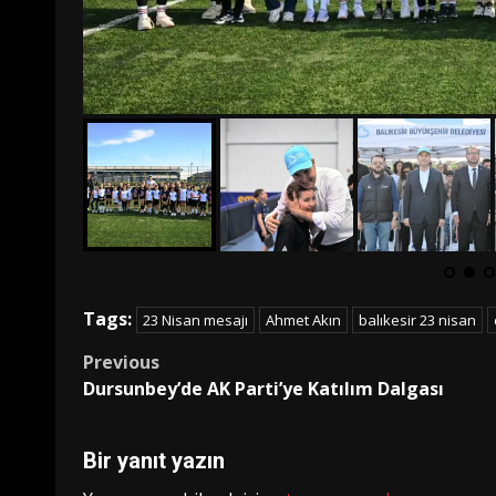
Tags:
23 Nisan mesajı
Ahmet Akın
balıkesir 23 nisan
Post
Previous
Dursunbey’de AK Parti’ye Katılım Dalgası
navigation
Bir yanıt yazın