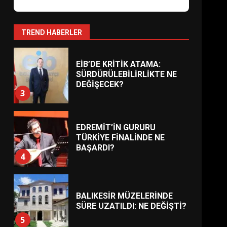
ESA 2026’DA TÜRK BAHARATI
NEYİ TEMSİL ETTİ?
2
TREND HABERLER
EİB’DE KRİTİK ATAMA:
SÜRDÜRÜLEBİLİRLİKTE NE
DEĞİŞECEK?
3
EDREMİT’İN GURURU
TÜRKİYE FİNALİNDE NE
BAŞARDI?
4
BALIKESİR MÜZELERİNDE
SÜRE UZATILDI: NE DEĞİŞTİ?
5