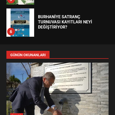
BURHANİYE SATRANÇ
TURNUVASI KAYITLARI NEYİ
DEĞİŞTİRİYOR?
6
BURHANİYE BELEDİYESPOR’DA
YENİ YÖNETİM NASIL
GÜNÜN OKUNANLARI
ŞEKİLLENDİ?
7
AYVALIK SU MİRASI İÇİN
HAREKETE GEÇİYOR: GÖZLER
BULUŞMADA
1