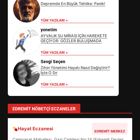
Depremde En Büyük Tehlike: Panik!
TÜM YAZILARI »
yonetim
AYVALIK SU MİRASI İÇİN HAREKETE
GEÇİYOR: GÖZLER BULUŞMADA
EİB’DE KRİTİK ATAMA:
TÜM YAZILARI »
SÜRDÜRÜLEBİLİRLİKTE NE
Sevgi Seçen
DEĞİŞECEK?
3
Zihin Yönetimi Hayatı Nasıl Değiştirir?
İşte O Sır
TÜM YAZILARI »
EDREMİT’İN GURURU TÜRKİYE
FİNALİNDE NE BAŞARDI?
4
EDREMIT NÖBETÇI ECZANELER
Hayat Eczanesi
BALIKESİR MÜZELERİNDE SÜRE
EDREMIT MERKEZ
UZATILDI: NE DEĞİŞTİ?
Camivasat Mahallesi, Gazi Caddesi No:14 (Edremit Devlet