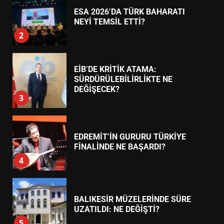
ESA 2026’DA TÜRK BAHARATI
NEYİ TEMSİL ETTİ?
2
EİB’DE KRİTİK ATAMA:
SÜRDÜRÜLEBİLİRLİKTE NE
DEĞİŞECEK?
3
EDREMİT’İN GURURU TÜRKİYE
FİNALİNDE NE BAŞARDI?
4
BALIKESİR MÜZELERİNDE SÜRE
UZATILDI: NE DEĞİŞTİ?
5