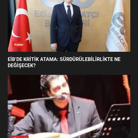
BURHANİYE SATRANÇ
TURNUVASI KAYITLARI NEYİ
DEĞİŞTİRİYOR?
6
Haber
BURHANİYE BELEDİYESPOR’DA
YENİ YÖNETİM NASIL
EİB’DE KRİTİK ATAMA: SÜRDÜRÜLEBİLİRLİKTE NE
ŞEKİLLENDİ?
DEĞİŞECEK?
7