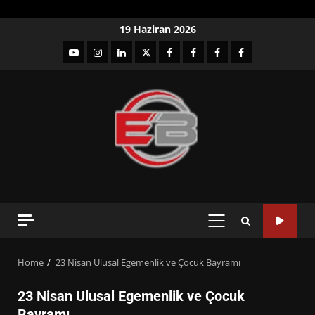
Skip
19 Haziran 2026
to
YouTube
Instagram
LinkedIn
twitter
facebook-
Facebook-
Facebook-
Facebook-
content
1
2
3
Grup
PRIMARY
MENU
Home
23 Nisan Ulusal Egemenlik ve Çocuk Bayramı
23 Nisan Ulusal Egemenlik ve Çocuk
Bayramı