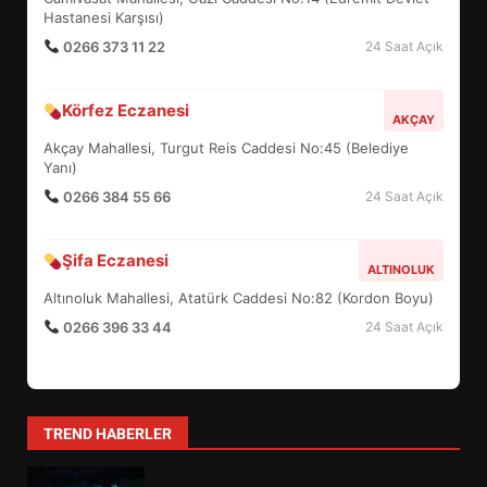
5
Hastanesi Karşısı)
0266 373 11 22
24 Saat Açık
BURHANİYE SATRANÇ
Körfez Eczanesi
TURNUVASI KAYITLARI NEYİ
AKÇAY
DEĞİŞTİRİYOR?
Akçay Mahallesi, Turgut Reis Caddesi No:45 (Belediye
6
Yanı)
0266 384 55 66
24 Saat Açık
BURHANİYE BELEDİYESPOR’DA
YENİ YÖNETİM NASIL
Şifa Eczanesi
ALTINOLUK
ŞEKİLLENDİ?
7
Altınoluk Mahallesi, Atatürk Caddesi No:82 (Kordon Boyu)
0266 396 33 44
24 Saat Açık
AYVALIK SU MİRASI İÇİN
HAREKETE GEÇİYOR: GÖZLER
BULUŞMADA
1
TREND HABERLER