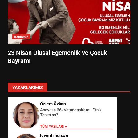
Balıkesir
23 Nisan Ulusal Egemenlik ve Çocuk
Bayramı
YAZARLARIMIZ
Özlem Özkan
Anayasa 66: Vatandaşlık mı, Etnik
Tanım mı?
TÜM YAZILARI »
levent mercan