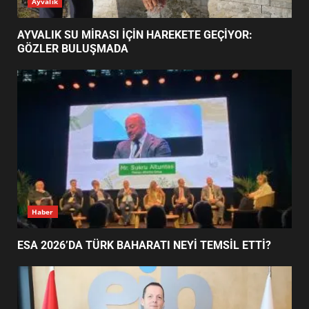
ESA 2026’DA TÜRK BAHARATI
Ayvalık
NEYİ TEMSİL ETTİ?
2
AYVALIK SU MİRASI İÇİN HAREKETE GEÇİYOR:
GÖZLER BULUŞMADA
EİB’DE KRİTİK ATAMA:
SÜRDÜRÜLEBİLİRLİKTE NE
DEĞİŞECEK?
3
EDREMİT’İN GURURU TÜRKİYE
FİNALİNDE NE BAŞARDI?
4
Haber
ESA 2026’DA TÜRK BAHARATI NEYİ TEMSİL ETTİ?
BALIKESİR MÜZELERİNDE SÜRE
UZATILDI: NE DEĞİŞTİ?
5