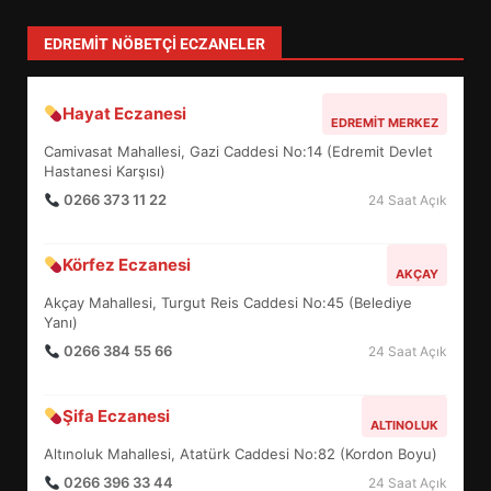
BULUŞMA: NE KONUŞULACAK?
4
EDREMIT NÖBETÇI ECZANELER
ALTIEYLÜL ASFALT ATAĞINI
Hayat Eczanesi
EDREMIT MERKEZ
BÜYÜTTÜ: GÖZLER YENİ
Camivasat Mahallesi, Gazi Caddesi No:14 (Edremit Devlet
HAMLEDE
Hastanesi Karşısı)
5
0266 373 11 22
24 Saat Açık
KONAKPINAR’DA GENÇLER NE
Körfez Eczanesi
AKÇAY
SORDU, BAŞKAN NE ANLATTI?
Akçay Mahallesi, Turgut Reis Caddesi No:45 (Belediye
6
Yanı)
0266 384 55 66
24 Saat Açık
EDREMİT’TE SOSYAL TESİSLER
Şifa Eczanesi
NEYİ DEĞİŞTİRECEK?
ALTINOLUK
7
Altınoluk Mahallesi, Atatürk Caddesi No:82 (Kordon Boyu)
0266 396 33 44
24 Saat Açık