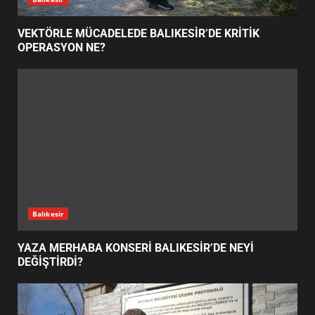
VEKTÖRLE MÜCADELEDE BALIKESİR’DE KRİTİK
ALTIEYLÜL ASFALT ATAĞINI
OPERASYON NE?
BÜYÜTTÜ: GÖZLER YENİ
HAMLEDE
5
KONAKPINAR’DA GENÇLER NE
SORDU, BAŞKAN NE ANLATTI?
6
Balıkesir
EDREMİT’TE SOSYAL TESİSLER
NEYİ DEĞİŞTİRECEK?
YAZA MERHABA KONSERİ BALIKESİR’DE NEYİ
7
DEĞİŞTİRDİ?