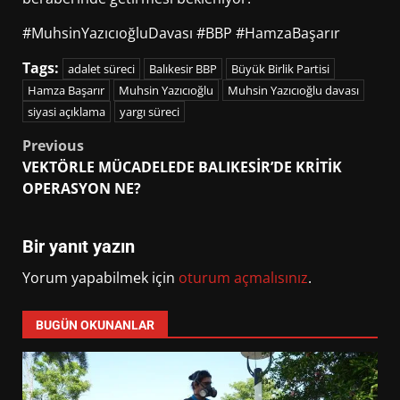
#MuhsinYazıcıoğluDavası #BBP #HamzaBaşarır
Tags:
adalet süreci
Balıkesir BBP
Büyük Birlik Partisi
Hamza Başarır
Muhsin Yazıcıoğlu
Muhsin Yazıcıoğlu davası
siyasi açıklama
yargı süreci
Post
Previous
VEKTÖRLE MÜCADELEDE BALIKESİR’DE KRİTİK
navigation
OPERASYON NE?
Bir yanıt yazın
Yorum yapabilmek için
oturum açmalısınız
.
BUGÜN OKUNANLAR