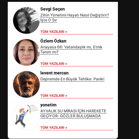
Sevgi Seçen
Zihin Yönetimi Hayatı Nasıl Değiştirir?
İşte O Sır
TÜM YAZILARI »
Özlem Özkan
Anayasa 66: Vatandaşlık mı, Etnik
Tanım mı?
TÜM YAZILARI »
levent mercan
Depremde En Büyük Tehlike: Panik!
YAZA MERHABA KONSERİ
TÜM YAZILARI »
BALIKESİR’DE NEYİ DEĞİŞTİRDİ?
yonetim
3
AYVALIK SU MİRASI İÇİN HAREKETE
GEÇİYOR: GÖZLER BULUŞMADA
TÜM YAZILARI »
AYVALIK SU MİRASI İÇİN KRİTİK