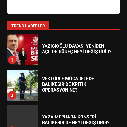
YAZICIOĞLU DAVASI YENİDEN
AÇILDI: SÜREÇ NEYİ DEĞİŞTİRİR?
1
TREND HABERLER
VEKTÖRLE MÜCADELEDE
BALIKESİR’DE KRİTİK
OPERASYON NE?
2
YAZA MERHABA KONSERİ
BALIKESİR’DE NEYİ DEĞİŞTİRDİ?
3
AYVALIK SU MİRASI İÇİN KRİTİK
BULUŞMA: NE KONUŞULACAK?