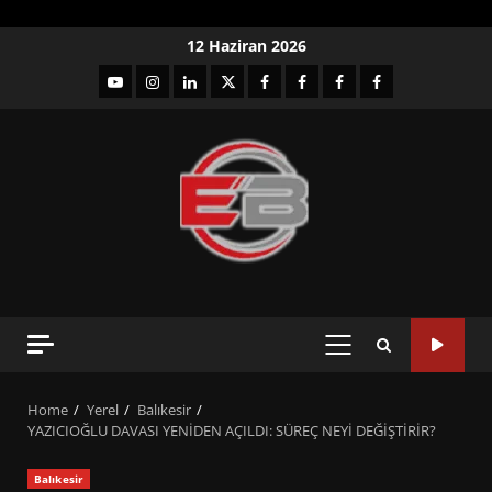
Skip
12 Haziran 2026
to
YouTube
Instagram
LinkedIn
twitter
facebook-
Facebook-
Facebook-
Facebook-
content
1
2
3
Grup
PRIMARY
MENU
Home
Yerel
Balıkesir
YAZICIOĞLU DAVASI YENİDEN AÇILDI: SÜREÇ NEYİ DEĞİŞTİRİR?
Balıkesir