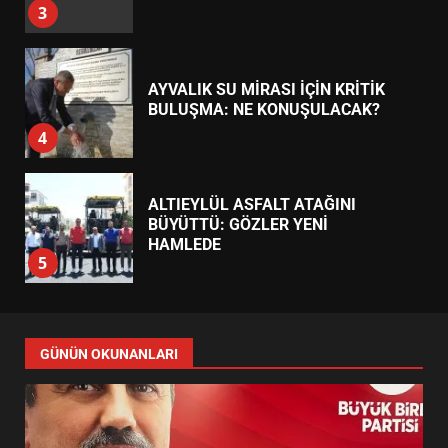
4
ALTIEYLÜL ASFALT ATAĞINI
BÜYÜTTÜ: GÖZLER YENİ
HAMLEDE
5
KONAKPINAR’DA GENÇLER NE
SORDU, BAŞKAN NE ANLATTI?
6
EDREMİT’TE SOSYAL TESİSLER
GÜNÜN OKUNANLARI
NEYİ DEĞİŞTİRECEK?
7