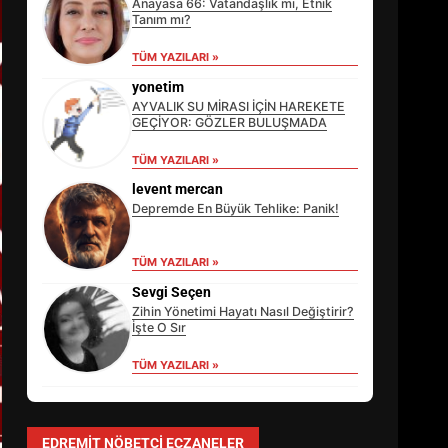
Anayasa 66: Vatandaşlık mı, Etnik
Tanım mı?
TÜM YAZILARI »
yonetim
AYVALIK SU MİRASI İÇİN HAREKETE
GEÇİYOR: GÖZLER BULUŞMADA
TÜM YAZILARI »
levent mercan
Depremde En Büyük Tehlike: Panik!
TÜM YAZILARI »
EİB’DE KRİTİK ATAMA:
SÜRDÜRÜLEBİLİRLİKTE NE
Sevgi Seçen
DEĞİŞECEK?
Zihin Yönetimi Hayatı Nasıl Değiştirir?
3
İşte O Sır
TÜM YAZILARI »
EDREMİT’İN GURURU TÜRKİYE
FİNALİNDE NE BAŞARDI?
EDREMIT NÖBETÇI ECZANELER