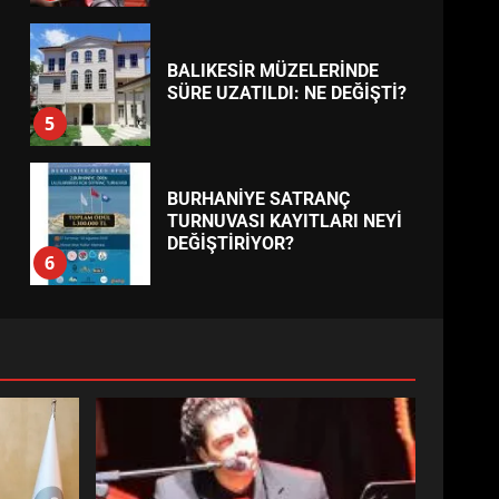
BALIKESİR MÜZELERİNDE
SÜRE UZATILDI: NE DEĞİŞTİ?
5
BURHANİYE SATRANÇ
TURNUVASI KAYITLARI NEYİ
DEĞİŞTİRİYOR?
6
BURHANİYE
BELEDİYESPOR’DA YENİ
YÖNETİM NASIL ŞEKİLLENDİ?
7
AYVALIK SU MİRASI İÇİN