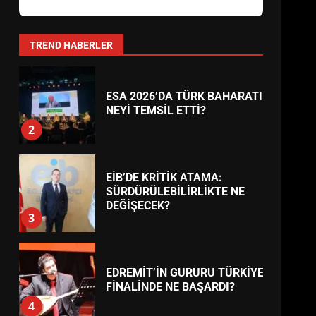
AYVALIK SU MİRASI İÇİN
HAREKETE GEÇİYOR: GÖZLER
BULUŞMADA
1
TREND HABERLER
ESA 2026’DA TÜRK BAHARATI
NEYİ TEMSİL ETTİ?
2
EİB’DE KRİTİK ATAMA:
SÜRDÜRÜLEBİLİRLİKTE NE
DEĞİŞECEK?
3
EDREMİT’İN GURURU TÜRKİYE
FİNALİNDE NE BAŞARDI?
4