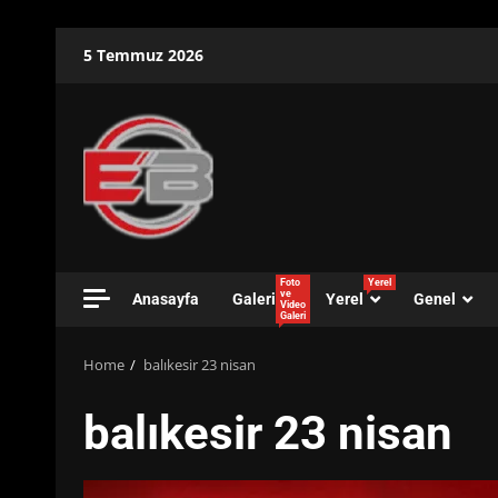
Skip
5 Temmuz 2026
to
content
Foto
Yerel
ve
Anasayfa
Galeri
Yerel
Genel
Video
Galeri
Home
balıkesir 23 nisan
balıkesir 23 nisan