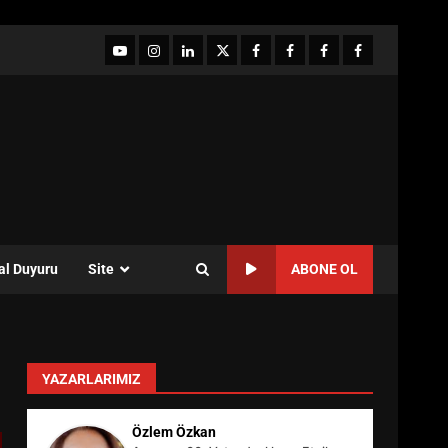
YouTube
Instagram
LinkedIn
twitter
facebook-
Facebook-
Facebook-
Facebook-
1
2
3
Grup
al Duyuru
Site
ABONE OL
YAZARLARIMIZ
Özlem Özkan