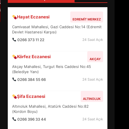
4
Hayat Eczanesi
EDREMIT MERKEZ
BALIKESİR MÜZELERİNDE
Camivasat Mahallesi, Gazi Caddesi No:14 (Edremit
SÜRE UZATILDI: NE DEĞİŞTİ?
Devlet Hastanesi Karşısı)
5
0266 373 11 22
24 Saat Açık
Körfez Eczanesi
BURHANİYE SATRANÇ
AKÇAY
TURNUVASI KAYITLARI NEYİ
Akçay Mahallesi, Turgut Reis Caddesi No:45
DEĞİŞTİRİYOR?
(Belediye Yanı)
6
0266 384 55 66
24 Saat Açık
BURHANİYE
Şifa Eczanesi
BELEDİYESPOR’DA YENİ
ALTINOLUK
YÖNETİM NASIL ŞEKİLLENDİ?
Altınoluk Mahallesi, Atatürk Caddesi No:82
7
(Kordon Boyu)
0266 396 33 44
24 Saat Açık