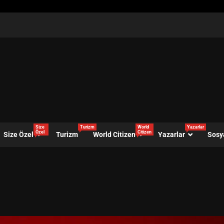
Size
Turizm
World
Yazarlar
Özel
Citizen
Size Özel
Turizm
World Citizen
Yazarlar
Sosy