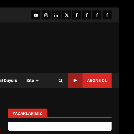
YouTube
Instagram
LinkedIn
twitter
facebook-
Facebook-
Facebook-
Facebook-
1
2
3
Grup
al Duyuru
Site
ABONE OL
YAZARLARIMIZ
Sevgi Seçen