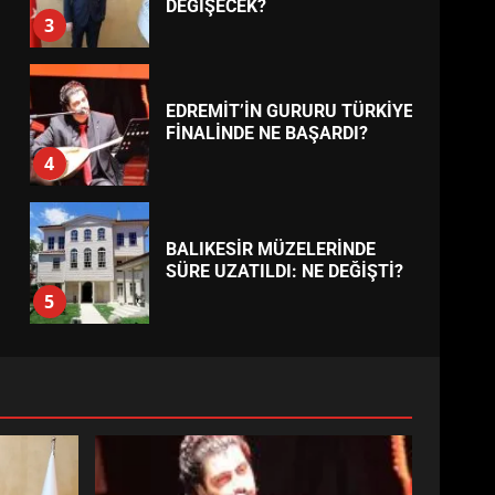
2
EİB’DE KRİTİK ATAMA:
SÜRDÜRÜLEBİLİRLİKTE NE
DEĞİŞECEK?
3
EDREMİT’İN GURURU TÜRKİYE
FİNALİNDE NE BAŞARDI?
4
BALIKESİR MÜZELERİNDE
SÜRE UZATILDI: NE DEĞİŞTİ?
5
BURHANİYE SATRANÇ