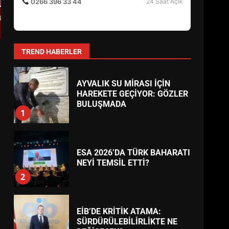
BURHANİYE SATRANÇ
Şifa Eczanesi
TURNUVASI KAYITLARI NEYİ
ALTINOLUK
DEĞİŞTİRİYOR?
Altınoluk Mahallesi, Atatürk Caddesi No:82
6
(Kordon Boyu)
0266 396 33 44
24 Saat Açık
BURHANİYE
BELEDİYESPOR’DA YENİ
YÖNETİM NASIL ŞEKİLLENDİ?
7
TREND HABERLER
AYVALIK SU MİRASI İÇİN
HAREKETE GEÇİYOR: GÖZLER
BULUŞMADA
1
ESA 2026’DA TÜRK BAHARATI
NEYİ TEMSİL ETTİ?