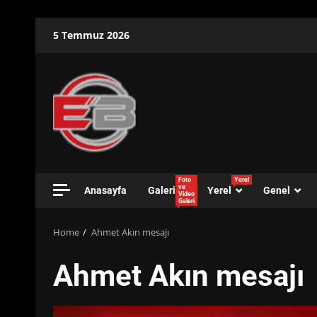
Skip
5 Temmuz 2026
to
content
Foto
Yerel
ve
Anasayfa
Galeri
Yerel
Genel
Video
Galeri
Home
Ahmet Akın mesajı
Ahmet Akın mesajı