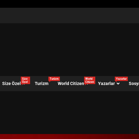
Size
Turizm
World
Yazarlar
Özel
Citizen
Size Özel
Turizm
World Citizen
Yazarlar
Sosy