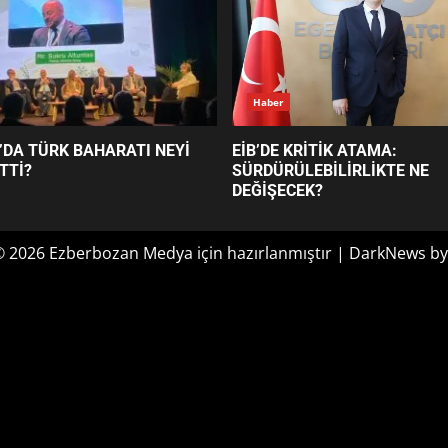
Haber
’DA TÜRK BAHARATI NEYİ
EİB’DE KRİTİK ATAMA:
TTİ?
SÜRDÜRÜLEBİLİRLİKTE NE
DEĞİŞECEK?
© 2026 Ezberbozan Medya için hazırlanmıştır
|
DarkNews
by
Optimized by Seraphinite Accelerator
Turns on site high speed to be attractive for people and search engines.