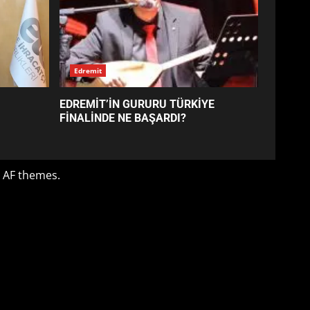
TURNUVASI KAYITLARI NEYİ
DEĞİŞTİRİYOR?
6
BURHANİYE
BELEDİYESPOR’DA YENİ
YÖNETİM NASIL ŞEKİLLENDİ?
7
Edremit
AYVALIK SU MİRASI İÇİN
EDREMİT’İN GURURU TÜRKİYE
HAREKETE GEÇİYOR: GÖZLER
FİNALİNDE NE BAŞARDI?
BULUŞMADA
1
 AF themes.
ESA 2026’DA TÜRK BAHARATI
NEYİ TEMSİL ETTİ?
2