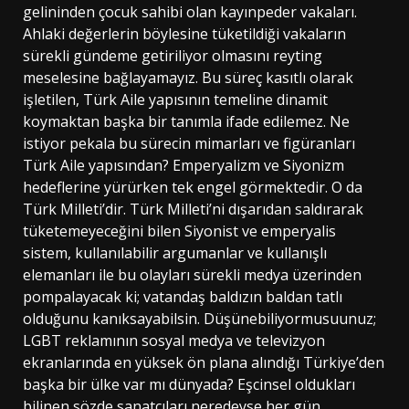
gelininden çocuk sahibi olan kayınpeder vakaları.
Ahlaki değerlerin böylesine tüketildiği vakaların
sürekli gündeme getiriliyor olmasını reyting
meselesine bağlayamayız. Bu süreç kasıtlı olarak
işletilen, Türk Aile yapısının temeline dinamit
koymaktan başka bir tanımla ifade edilemez. Ne
istiyor pekala bu sürecin mimarları ve figüranları
Türk Aile yapısından? Emperyalizm ve Siyonizm
hedeflerine yürürken tek engel görmektedir. O da
Türk Milleti’dir. Türk Milleti’ni dışarıdan saldırarak
tüketemeyeceğini bilen Siyonist ve emperyalis
sistem, kullanılabilir argumanlar ve kullanışlı
elemanları ile bu olayları sürekli medya üzerinden
pompalayacak ki; vatandaş baldızın baldan tatlı
olduğunu kanıksayabilsin. Düşünebiliyormusuunuz;
LGBT reklamının sosyal medya ve televizyon
ekranlarında en yüksek ön plana alındığı Türkiye’den
başka bir ülke var mı dünyada? Eşcinsel oldukları
bilinen sözde sanatçıları neredeyse her gün