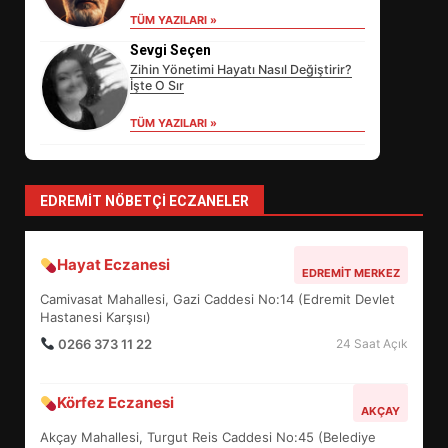
EDREMİT’İN GURURU TÜRKİYE
TÜM YAZILARI »
FİNALİNDE NE BAŞARDI?
Sevgi Seçen
4
Zihin Yönetimi Hayatı Nasıl Değiştirir?
İşte O Sır
TÜM YAZILARI »
BALIKESİR MÜZELERİNDE SÜRE
UZATILDI: NE DEĞİŞTİ?
5
EDREMIT NÖBETÇI ECZANELER
BURHANİYE SATRANÇ
Hayat Eczanesi
EDREMIT MERKEZ
TURNUVASI KAYITLARI NEYİ
Camivasat Mahallesi, Gazi Caddesi No:14 (Edremit Devlet
DEĞİŞTİRİYOR?
6
Hastanesi Karşısı)
0266 373 11 22
24 Saat Açık
BURHANİYE BELEDİYESPOR’DA
Körfez Eczanesi
YENİ YÖNETİM NASIL
AKÇAY
ŞEKİLLENDİ?
Akçay Mahallesi, Turgut Reis Caddesi No:45 (Belediye
7