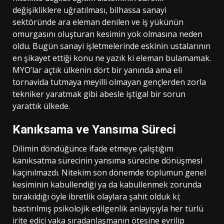
değişikliklere uğratılması, bilhassa sanayi
sektöründe ara eleman denilen ve iş yükünün
omurgasını oluşturan kesimin yok olmasına neden
oldu. Bugün sanayi işletmelerinde eskinin ustalarının
en şikayet ettiği konu ne yazık ki eleman bulamamak.
MYO’lar açtık ülkenin dört bir yanında ama eli
tornavida tutmaya meyilli olmayan gençlerden zorla
tekniker yaratmak gibi abesle iştigal bir sorun
yarattık ülkede.
Kanıksama ve Yansıma Süreci
Dilimin döndüğünce ifade etmeye çalıştığım
kanıksatma sürecinin yansıma sürecine dönüşmesi
kaçınılmazdı. Nitekim son dönemde toplumun genel
kesiminin kabullendiği ya da kabullenmek zorunda
bırakıldığı öyle ibretlik olaylara şahit olduk ki;
bastırılmış psikolojik edilgenlik anlayışıyla her türlü
irite edici vaka sıradanlaşmanın ötesine evrilip