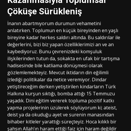
Çöküşe Sürükleniş
İnanın abartmıyorum durumun vehametini
anlatırken. Toplumun en küçük bireyinden en yaşlı
bireyine kadar herkes saldırı altında. Bu saldırılar ile
değerlerini, bizi biz yapan özelliklerimizi an ve an
kaybediyoruz. Bunu çevrenizdeki komşuluk
ilişkilerinden tutun da, sokakta en ufak bir tartışma
hadisesinde bile katliama dönüşmesi olarak
gözlemlemekteyiz. Mevcut iktidarın din eğilimli
izlediği politikalar da netice veremiyor. Dindar
yetiştireceğim derken yetiştirilen kindarların Türk
Halkına kurşun sıktığı, bomba attığı 15 Temmuzu
yaşadık. Dini eğitim vererek topluma pozitif katkı
yapma projelerinin üzülerek söylüyorum ki; ateist,
deist ya da okuduğu ayet ve surenin manasından
bihaber kitleler yarattığı süreçteyiz. Hoca kılıklı bir
şahsın Allah’ın haram ettiği faiz için haram değildir