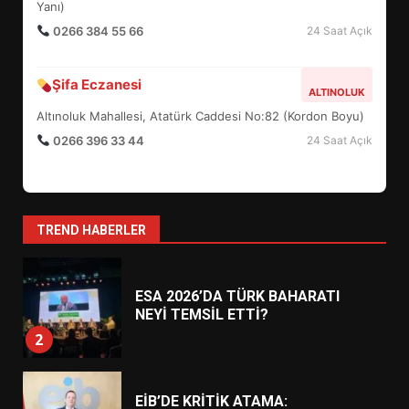
Yanı)
0266 384 55 66
24 Saat Açık
AYVALIK SU MİRASI İÇİN
HAREKETE GEÇİYOR: GÖZLER
Şifa Eczanesi
ALTINOLUK
BULUŞMADA
1
Altınoluk Mahallesi, Atatürk Caddesi No:82 (Kordon Boyu)
0266 396 33 44
24 Saat Açık
ESA 2026’DA TÜRK BAHARATI
NEYİ TEMSİL ETTİ?
2
TREND HABERLER
EİB’DE KRİTİK ATAMA:
SÜRDÜRÜLEBİLİRLİKTE NE
DEĞİŞECEK?
3