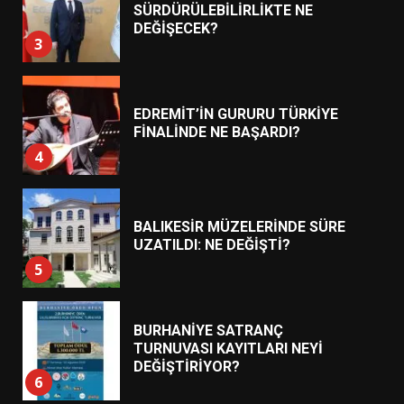
EDREMİT’İN GURURU TÜRKİYE
FİNALİNDE NE BAŞARDI?
4
BALIKESİR MÜZELERİNDE SÜRE
UZATILDI: NE DEĞİŞTİ?
5
BURHANİYE SATRANÇ
TURNUVASI KAYITLARI NEYİ
DEĞİŞTİRİYOR?
6
BURHANİYE BELEDİYESPOR’DA
YENİ YÖNETİM NASIL
ŞEKİLLENDİ?
7