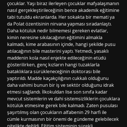
çocuklar. Yaşı biraz ilerleyen çocuklar mafyalaşmanın
nasıl gerçekleştirileceğinin bence akademik eğitimine
tabi tutuldu ekranlarda. Her sokakta bir memati ya
da Polat özentisinin nirvana yapması sıradanlaştı.
Daha kötülük nedir bilmemesi gereken evlatlar,
kimin neresine sıkılacağının eğitimini almakla
kalmadı, kime arabasının içinde, hangi şekilde pusu
atılacağının bile masterini yaptı. Yetmedi, yasaklı
maddenin kola nasıl enjekte edileceğinin etüdü
gösterilirken, genç kızların hangi tuzaklarla
bataklıklara sürükleneceğinin doktorası bile
yaptırıldı. Madde kaçakçılığının cukkalı olduğunu
daha vahimi bunun bir iş ve sektör olduğunu idrak
etmesi sağlandı. İlkokuldan lise son sınıfa kadar
mevcut sistemlerin ve dahi sistemsizliklerin çocuklara
kötülük etmesine gerek bile kalmadı. Zaten pusulası
şaşırtılmış olan çocukların alfabenin 29 harfi ile
cümle kurmasının bir önemi de gündeme gelebilecek
nitelikte değildi. Eğitim sisteminin sürekli