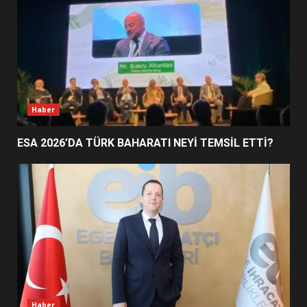
FİNALİNDE NE BAŞARDI?
4
BALIKESİR MÜZELERİNDE SÜRE
UZATILDI: NE DEĞİŞTİ?
5
Haber
ESA 2026’DA TÜRK BAHARATI NEYİ TEMSİL ETTİ?
BURHANİYE SATRANÇ
TURNUVASI KAYITLARI NEYİ
DEĞİŞTİRİYOR?
6
BURHANİYE BELEDİYESPOR’DA
YENİ YÖNETİM NASIL
ŞEKİLLENDİ?
7
Haber