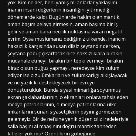
yok. Kim ne der, beni yanlış mı anlarlar yaklaşımı
inanın insani değerlerin insanlığını yitirmediği
dönemlerde kaldı. Bugünlerde hakim olan mantık,
aman başım belaya girmesin, aman başıma bir iş
gelir ve aman bana necilik noktasına varan negatif
evrim. Oysa müslümanız dediğimiz ülkemde, inancım
haksızlık karşısında susan dilsiz şeytandır derken,
şeytana pabuç çıkartacak nice haksızlıklara bırakın
müdahale etmeyi, bırakın bir tepki vermeyi, bırakın
biraz olsun buğuz yapmayı, neredeyse kim zulüm
ediyor ise o zulümkarları ve zulümkarlığı alkışlayacak
ve ne yazık ki destekleyecek bir evreye
dönüştürüldük. Bunda siyasi mimarlığa soyunmuş
ekran şaklabanlarının, o ekranları onlara tahsis eden
medya patronlarının, o medya patronlarına ülke
imkanlarını sunan siyasetçilerin payını görmezden
gelemeyiz. Bir de nefsine yenik düşen cılız iradeleriyle
salla başını al maaşınını doğru mantık zanneden
kitleler yok mu? Özentilerin göbeğinde