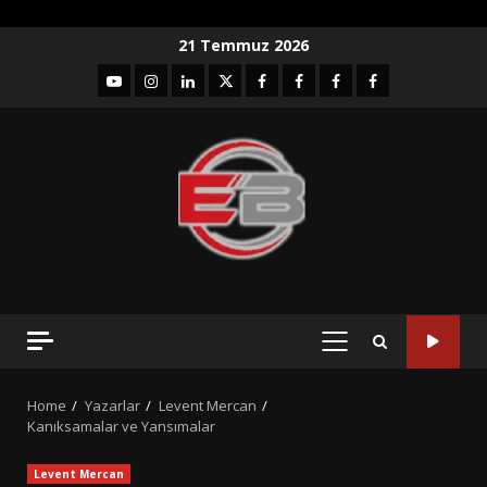
Skip
21 Temmuz 2026
to
YouTube
Instagram
LinkedIn
twitter
facebook-
Facebook-
Facebook-
Facebook-
content
1
2
3
Grup
PRIMARY
MENU
Home
Yazarlar
Levent Mercan
Kanıksamalar ve Yansımalar
Levent Mercan