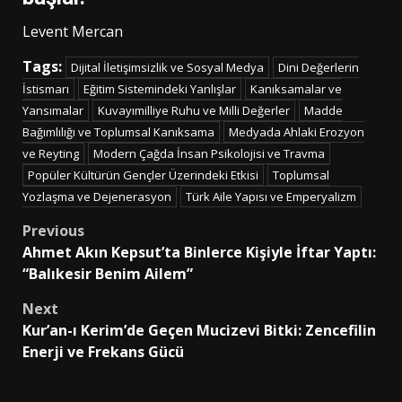
Levent Mercan
Tags:
Dijital İletişimsizlik ve Sosyal Medya
Dini Değerlerin
İstismarı
Eğitim Sistemindeki Yanlışlar
Kanıksamalar ve
Yansımalar
Kuvayımilliye Ruhu ve Milli Değerler
Madde
Bağımlılığı ve Toplumsal Kanıksama
Medyada Ahlaki Erozyon
ve Reyting
Modern Çağda İnsan Psikolojisi ve Travma
Popüler Kültürün Gençler Üzerindeki Etkisi
Toplumsal
Yozlaşma ve Dejenerasyon
Türk Aile Yapısı ve Emperyalizm
Post
Previous
Ahmet Akın Kepsut’ta Binlerce Kişiyle İftar Yaptı:
navigation
“Balıkesir Benim Ailem”
Next
Kur’an-ı Kerim’de Geçen Mucizevi Bitki: Zencefilin
Enerji ve Frekans Gücü