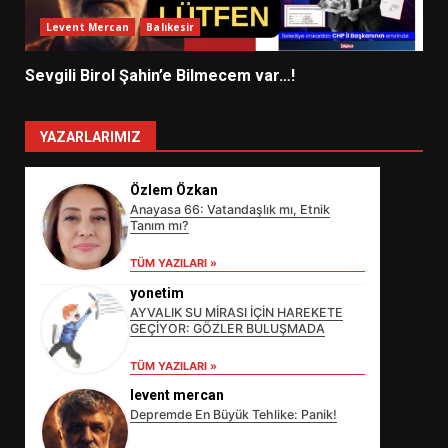
Levent Mercan
Balıkesir
Sevgili Birol Şahin’e Bilmecem var…!
YAZARLARIMIZ
Özlem Özkan
Anayasa 66: Vatandaşlık mı, Etnik
Tanım mı?
TÜM YAZILARI »
yonetim
AYVALIK SU MİRASI İÇİN HAREKETE
GEÇİYOR: GÖZLER BULUŞMADA
EİB’DE KRİTİK ATAMA:
SÜRDÜRÜLEBİLİRLİKTE NE
TÜM YAZILARI »
DEĞİŞECEK?
3
levent mercan
Depremde En Büyük Tehlike: Panik!