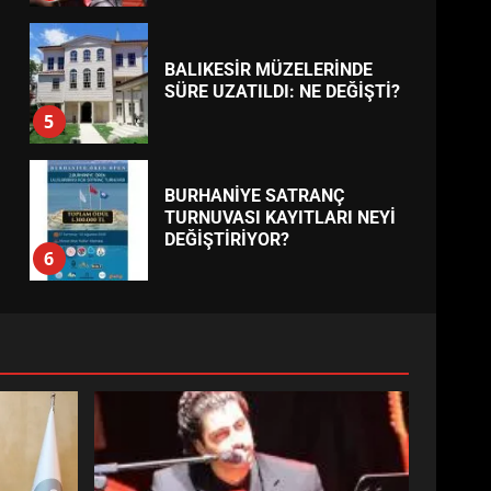
BALIKESİR MÜZELERİNDE
SÜRE UZATILDI: NE DEĞİŞTİ?
5
BURHANİYE SATRANÇ
TURNUVASI KAYITLARI NEYİ
DEĞİŞTİRİYOR?
6
BURHANİYE
BELEDİYESPOR’DA YENİ
YÖNETİM NASIL ŞEKİLLENDİ?
7
AYVALIK SU MİRASI İÇİN