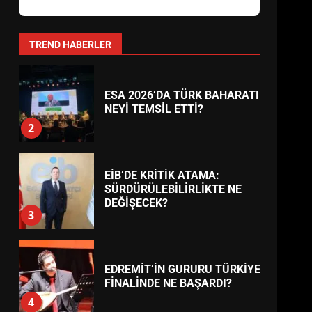
AYVALIK SU MİRASI İÇİN
HAREKETE GEÇİYOR: GÖZLER
BULUŞMADA
1
TREND HABERLER
ESA 2026’DA TÜRK BAHARATI
NEYİ TEMSİL ETTİ?
2
EİB’DE KRİTİK ATAMA:
SÜRDÜRÜLEBİLİRLİKTE NE
DEĞİŞECEK?
3
EDREMİT’İN GURURU TÜRKİYE
FİNALİNDE NE BAŞARDI?
4