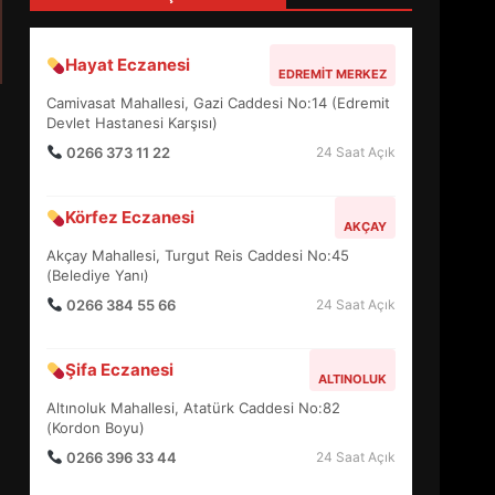
4
Hayat Eczanesi
EDREMIT MERKEZ
BALIKESİR MÜZELERİNDE
Camivasat Mahallesi, Gazi Caddesi No:14 (Edremit
SÜRE UZATILDI: NE DEĞİŞTİ?
Devlet Hastanesi Karşısı)
5
0266 373 11 22
24 Saat Açık
Körfez Eczanesi
BURHANİYE SATRANÇ
AKÇAY
TURNUVASI KAYITLARI NEYİ
Akçay Mahallesi, Turgut Reis Caddesi No:45
DEĞİŞTİRİYOR?
(Belediye Yanı)
6
0266 384 55 66
24 Saat Açık
BURHANİYE
Şifa Eczanesi
BELEDİYESPOR’DA YENİ
ALTINOLUK
YÖNETİM NASIL ŞEKİLLENDİ?
Altınoluk Mahallesi, Atatürk Caddesi No:82
7
(Kordon Boyu)
0266 396 33 44
24 Saat Açık