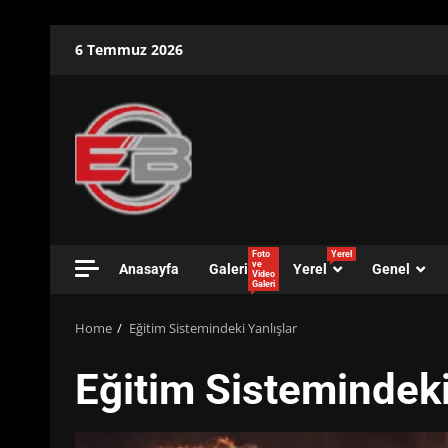
Skip
6 Temmuz 2026
to
content
Foto
Yerel
ve
Anasayfa
Galeri
Yerel
Genel
Video
Galeri
Home
Eğitim Sistemindeki Yanlışlar
Eğitim Sistemindeki