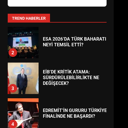
AYVALIK SU MİRASI İÇİN
HAREKETE GEÇİYOR: GÖZLER
BULUŞMADA
1
TREND HABERLER
ESA 2026’DA TÜRK BAHARATI
NEYİ TEMSİL ETTİ?
2
EİB’DE KRİTİK ATAMA:
SÜRDÜRÜLEBİLİRLİKTE NE
DEĞİŞECEK?
3
EDREMİT’İN GURURU TÜRKİYE
FİNALİNDE NE BAŞARDI?
4