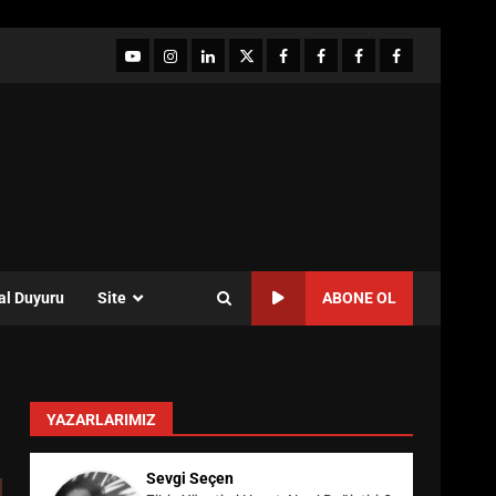
YouTube
Instagram
LinkedIn
twitter
facebook-
Facebook-
Facebook-
Facebook-
1
2
3
Grup
al Duyuru
Site
ABONE OL
YAZARLARIMIZ
Sevgi Seçen