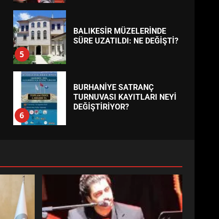
BALIKESİR MÜZELERİNDE
SÜRE UZATILDI: NE DEĞİŞTİ?
5
BURHANİYE SATRANÇ
TURNUVASI KAYITLARI NEYİ
DEĞİŞTİRİYOR?
6
BURHANİYE
BELEDİYESPOR’DA YENİ
YÖNETİM NASIL ŞEKİLLENDİ?
7
AYVALIK SU MİRASI İÇİN