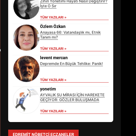
Zihin Yönetimi Hayatı Nasıl Değiştirir?
İşte O Sır
TÜM YAZILARI »
Özlem Özkan
Anayasa 66: Vatandaşlık mı, Etnik
Tanım mı?
TÜM YAZILARI »
levent mercan
Depremde En Büyük Tehlike: Panik!
TÜM YAZILARI »
EİB’DE KRİTİK ATAMA:
SÜRDÜRÜLEBİLİRLİKTE NE
yonetim
DEĞİŞECEK?
AYVALIK SU MİRASI İÇİN HAREKETE
3
GEÇİYOR: GÖZLER BULUŞMADA
TÜM YAZILARI »
EDREMİT’İN GURURU TÜRKİYE
FİNALİNDE NE BAŞARDI?
EDREMIT NÖBETÇI ECZANELER