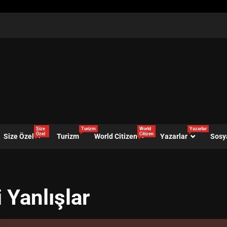
Size
Turizm
World
Yazarlar
Özel
Citizen
Size Özel
Turizm
World Citizen
Yazarlar
Sosy
 Yanlışlar