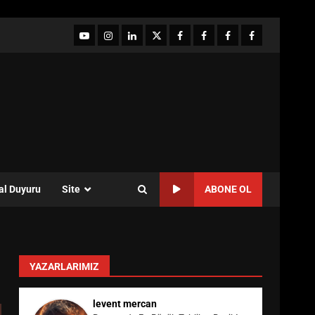
YouTube
Instagram
LinkedIn
twitter
facebook-
Facebook-
Facebook-
Facebook-
1
2
3
Grup
al Duyuru
Site
ABONE OL
YAZARLARIMIZ
levent mercan