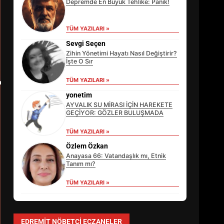
Depremde En Büyük Tehlike: Panik!
TÜM YAZILARI »
Sevgi Seçen
Zihin Yönetimi Hayatı Nasıl Değiştirir?
İşte O Sır
TÜM YAZILARI »
yonetim
AYVALIK SU MİRASI İÇİN HAREKETE
GEÇİYOR: GÖZLER BULUŞMADA
TÜM YAZILARI »
EİB’DE KRİTİK ATAMA:
SÜRDÜRÜLEBİLİRLİKTE NE
Özlem Özkan
DEĞİŞECEK?
Anayasa 66: Vatandaşlık mı, Etnik
3
Tanım mı?
TÜM YAZILARI »
EDREMİT’İN GURURU TÜRKİYE
FİNALİNDE NE BAŞARDI?
EDREMIT NÖBETÇI ECZANELER