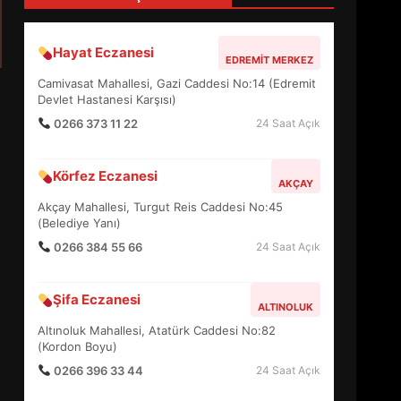
4
Hayat Eczanesi
EDREMIT MERKEZ
BALIKESİR MÜZELERİNDE
Camivasat Mahallesi, Gazi Caddesi No:14 (Edremit
SÜRE UZATILDI: NE DEĞİŞTİ?
Devlet Hastanesi Karşısı)
5
0266 373 11 22
24 Saat Açık
Körfez Eczanesi
BURHANİYE SATRANÇ
AKÇAY
TURNUVASI KAYITLARI NEYİ
Akçay Mahallesi, Turgut Reis Caddesi No:45
DEĞİŞTİRİYOR?
(Belediye Yanı)
6
0266 384 55 66
24 Saat Açık
BURHANİYE
Şifa Eczanesi
BELEDİYESPOR’DA YENİ
ALTINOLUK
YÖNETİM NASIL ŞEKİLLENDİ?
Altınoluk Mahallesi, Atatürk Caddesi No:82
7
(Kordon Boyu)
0266 396 33 44
24 Saat Açık