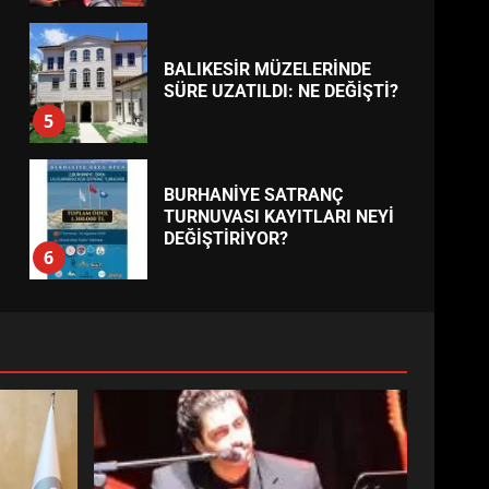
BALIKESİR MÜZELERİNDE
SÜRE UZATILDI: NE DEĞİŞTİ?
5
BURHANİYE SATRANÇ
TURNUVASI KAYITLARI NEYİ
DEĞİŞTİRİYOR?
6
BURHANİYE
BELEDİYESPOR’DA YENİ
YÖNETİM NASIL ŞEKİLLENDİ?
7
AYVALIK SU MİRASI İÇİN