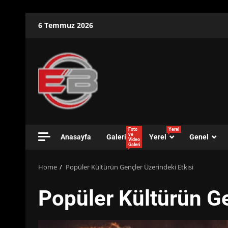
Skip
6 Temmuz 2026
to
content
Foto
Yerel
ve
Anasayfa
Galeri
Yerel
Genel
Video
Galeri
Home
Popüler Kültürün Gençler Üzerindeki Etkisi
Popüler Kültürün Ge