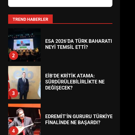
AYVALIK SU MİRASI İÇİN
HAREKETE GEÇİYOR: GÖZLER
BULUŞMADA
1
TREND HABERLER
ESA 2026’DA TÜRK BAHARATI
NEYİ TEMSİL ETTİ?
2
EİB’DE KRİTİK ATAMA:
SÜRDÜRÜLEBİLİRLİKTE NE
DEĞİŞECEK?
3
EDREMİT’İN GURURU TÜRKİYE
FİNALİNDE NE BAŞARDI?
4