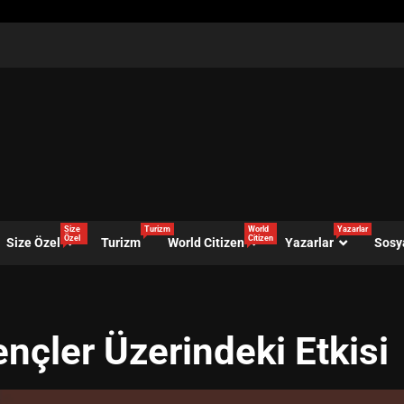
Size
Turizm
World
Yazarlar
Özel
Citizen
Size Özel
Turizm
World Citizen
Yazarlar
Sosy
nçler Üzerindeki Etkisi