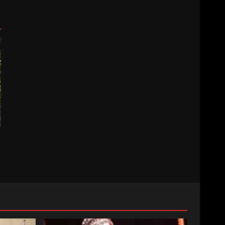
BELEDİYESPOR’DA YENİ
YÖNETİM NASIL ŞEKİLLENDİ?
7
AYVALIK SU MİRASI İÇİN
HAREKETE GEÇİYOR: GÖZLER
BULUŞMADA
1
ESA 2026’DA TÜRK BAHARATI
NEYİ TEMSİL ETTİ?
2
EİB’DE KRİTİK ATAMA:
SÜRDÜRÜLEBİLİRLİKTE NE
DEĞİŞECEK?
3