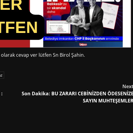
 olarak cevap ver lütfen Sn Birol Şahin.
az
Nex
 :
Son Dakika: BU ZARARI CEBİNİZDEN ÖDESENİZ
SAYIN MUHTEŞEMLE