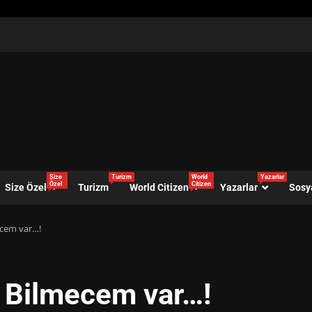
Size
Turizm
World
Yazarlar
Özel
Citizen
Size Özel
Turizm
World Citizen
Yazarlar
Sosy
mecem var…!
’e Bilmecem var…!