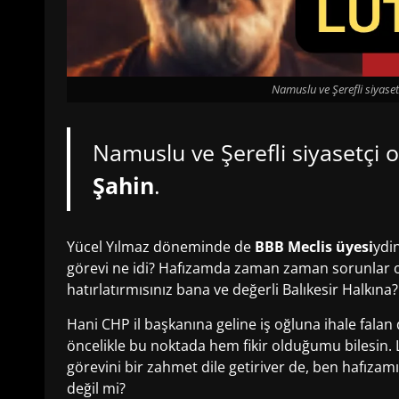
Namuslu ve Şerefli siyaset
Namuslu ve Şerefli siyasetçi 
Şahin
.
Yücel Yılmaz döneminde de
BBB Meclis üyesi
ydi
görevi ne idi? Hafızamda zaman zaman sorunlar o
hatırlatırmısınız bana ve değerli Balıkesir Halkına?
Hani CHP il başkanına geline iş oğluna ihale falan
öncelikle bu noktada hem fikir olduğumu bilesin.
görevini bir zahmet dile getiriver de, ben hafızam
değil mi?