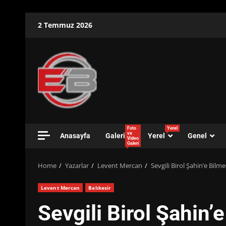
Skip
2 Temmuz 2026
to
content
Foto
Yerel
ve
Anasayfa
Galeri
Yerel
Genel
Video
Galeri
Home
Yazarlar
Levent Mercan
Sevgili Birol Şahin’e Bil
Levent Mercan
Balıkesir
Sevgili Birol Şahin