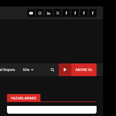
YouTube
Instagram
LinkedIn
twitter
facebook-
Facebook-
Facebook-
Facebook-
1
2
3
Grup
al Duyuru
Site
ABONE OL
YAZARLARIMIZ
Özlem Özkan