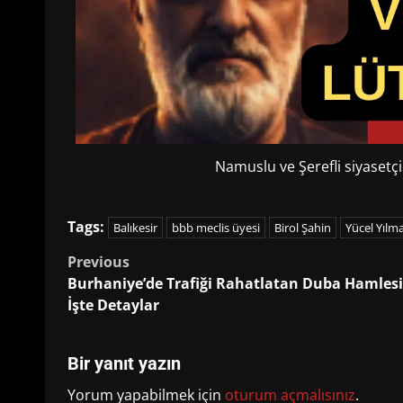
Namuslu ve Şerefli siyasetçi
Tags:
Balıkesir
bbb meclis üyesi
Birol Şahin
Yücel Yılm
Post
Previous
Burhaniye’de Trafiği Rahatlatan Duba Hamlesi
navigation
İşte Detaylar
Bir yanıt yazın
Yorum yapabilmek için
oturum açmalısınız
.