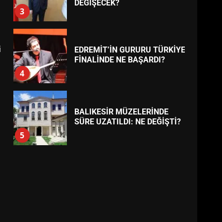
BURHANİYE
BELEDİYESPOR’DA YENİ
YÖNETİM NASIL ŞEKİLLENDİ?
7
TREND HABERLER
i
AYVALIK SU MİRASI İÇİN
HAREKETE GEÇİYOR: GÖZLER
BULUŞMADA
1
ESA 2026’DA TÜRK BAHARATI
NEYİ TEMSİL ETTİ?
2
EİB’DE KRİTİK ATAMA:
SÜRDÜRÜLEBİLİRLİKTE NE
DEĞİŞECEK?
3