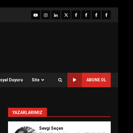
YouTube
Instagram
LinkedIn
twitter
facebook-
Facebook-
Facebook-
Facebook-
1
2
3
Grup
syal Duyuru
Site
ABONE OL
YAZARLARIMIZ
Sevgi Seçen