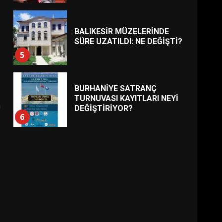
BALIKESİR MÜZELERİNDE
SÜRE UZATILDI: NE DEĞİŞTİ?
5
BURHANİYE SATRANÇ
TURNUVASI KAYITLARI NEYİ
a
DEĞİŞTİRİYOR?
6
BURHANİYE
BELEDİYESPOR’DA YENİ
YÖNETİM NASIL ŞEKİLLENDİ?
7
AYVALIK SU MİRASI İÇİN