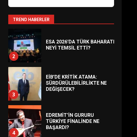
AYVALIK SU MİRASI İÇİN
HAREKETE GEÇİYOR: GÖZLER
BULUŞMADA
1
TREND HABERLER
ESA 2026’DA TÜRK BAHARATI
NEYİ TEMSİL ETTİ?
2
EİB’DE KRİTİK ATAMA:
SÜRDÜRÜLEBİLİRLİKTE NE
DEĞİŞECEK?
3
EDREMİT’İN GURURU
TÜRKİYE FİNALİNDE NE
BAŞARDI?
4