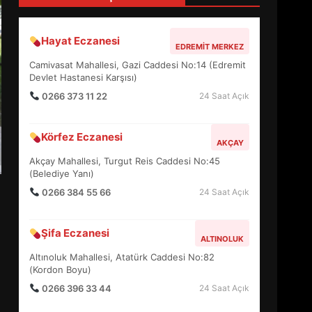
4
Hayat Eczanesi
EDREMIT MERKEZ
BALIKESİR MÜZELERİNDE
Camivasat Mahallesi, Gazi Caddesi No:14 (Edremit
SÜRE UZATILDI: NE DEĞİŞTİ?
Devlet Hastanesi Karşısı)
5
0266 373 11 22
24 Saat Açık
Körfez Eczanesi
BURHANİYE SATRANÇ
AKÇAY
TURNUVASI KAYITLARI NEYİ
Akçay Mahallesi, Turgut Reis Caddesi No:45
DEĞİŞTİRİYOR?
(Belediye Yanı)
6
0266 384 55 66
24 Saat Açık
BURHANİYE
Şifa Eczanesi
BELEDİYESPOR’DA YENİ
ALTINOLUK
YÖNETİM NASIL ŞEKİLLENDİ?
Altınoluk Mahallesi, Atatürk Caddesi No:82
7
(Kordon Boyu)
0266 396 33 44
24 Saat Açık