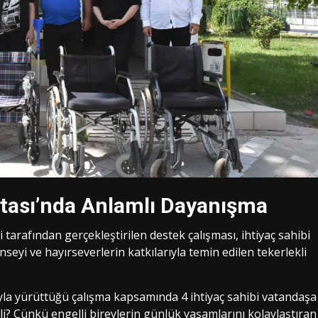
ftası’nda Anlamlı Dayanışma
arafından gerçekleştirilen destek çalışması, ihtiyaç sahibi
eyi ve hayırseverlerin katkılarıyla temin edilen tekerlekli
şıyla yürüttüğü çalışma kapsamında 4 ihtiyaç sahibi vatandaşa
li? Çünkü engelli bireylerin günlük yaşamlarını kolaylaştıran