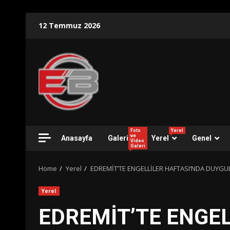
Skip
12 Temmuz 2026
to
content
Foto
Yerel
ve
Anasayfa
Galeri
Yerel
Genel
Video
Galeri
Home
Yerel
EDREMİT’TE ENGELLİLER HAFTASI’NDA DUYG
Yerel
EDREMİT’TE ENGEL