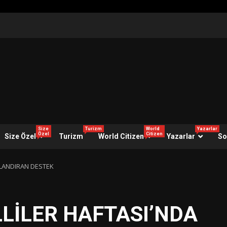
Size
Turizm
World
Yazarlar
Özel
Citizen
Size Özel
Turizm
World Citizen
Yazarlar
So
ULANDIRAN DESTEK
LİLER HAFTASI’NDA