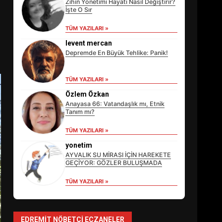
Zihin Yönetimi Hayatı Nasıl Değiştirir?
İşte O Sır
TÜM YAZILARI »
levent mercan
Depremde En Büyük Tehlike: Panik!
TÜM YAZILARI »
Özlem Özkan
Anayasa 66: Vatandaşlık mı, Etnik
Tanım mı?
TÜM YAZILARI »
EİB’DE KRİTİK ATAMA:
SÜRDÜRÜLEBİLİRLİKTE NE
yonetim
DEĞİŞECEK?
AYVALIK SU MİRASI İÇİN HAREKETE
3
GEÇİYOR: GÖZLER BULUŞMADA
TÜM YAZILARI »
EDREMİT’İN GURURU
TÜRKİYE FİNALİNDE NE
BAŞARDI?
EDREMIT NÖBETÇI ECZANELER