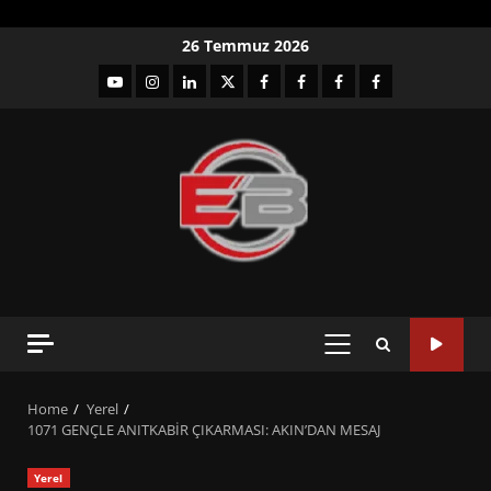
Skip
26 Temmuz 2026
to
YouTube
Instagram
LinkedIn
twitter
facebook-
Facebook-
Facebook-
Facebook-
content
1
2
3
Grup
PRIMARY
MENU
Home
Yerel
1071 GENÇLE ANITKABİR ÇIKARMASI: AKIN’DAN MESAJ
Yerel