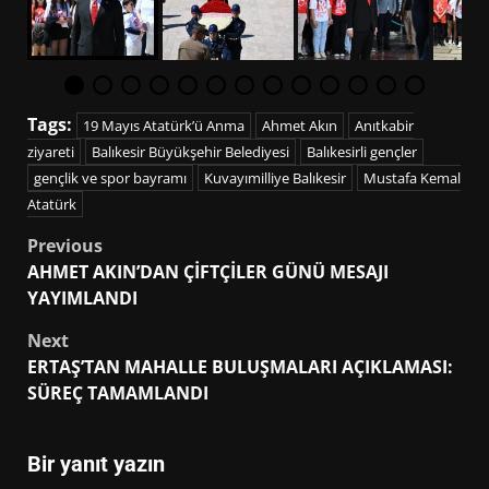
Tags:
19 Mayıs Atatürk’ü Anma
Ahmet Akın
Anıtkabir
ziyareti
Balıkesir Büyükşehir Belediyesi
Balıkesirli gençler
gençlik ve spor bayramı
Kuvayımilliye Balıkesir
Mustafa Kemal
Atatürk
Post
Previous
AHMET AKIN’DAN ÇİFTÇİLER GÜNÜ MESAJI
navigation
YAYIMLANDI
Next
ERTAŞ’TAN MAHALLE BULUŞMALARI AÇIKLAMASI:
SÜREÇ TAMAMLANDI
Bir yanıt yazın