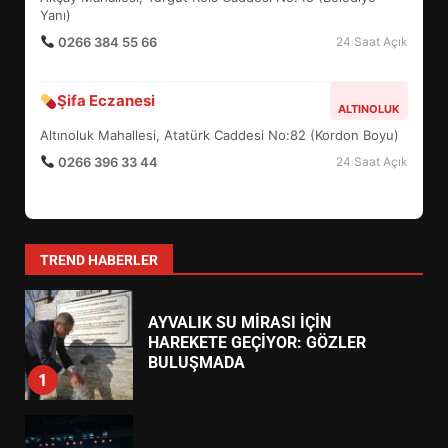
6
Yanı)
0266 384 55 66
24 Saat Açık
BURHANİYE BELEDİYESPOR’DA
YENİ YÖNETİM NASIL
Şifa Eczanesi
ALTINOLUK
ŞEKİLLENDİ?
7
Altınoluk Mahallesi, Atatürk Caddesi No:82 (Kordon Boyu)
0266 396 33 44
24 Saat Açık
AYVALIK SU MİRASI İÇİN
HAREKETE GEÇİYOR: GÖZLER
BULUŞMADA
1
TREND HABERLER
ESA 2026’DA TÜRK BAHARATI
NEYİ TEMSİL ETTİ?
2
EİB’DE KRİTİK ATAMA: