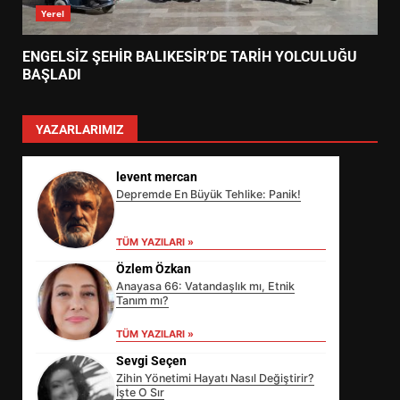
Yerel
ENGELSİZ ŞEHİR BALIKESİR’DE TARİH YOLCULUĞU
BAŞLADI
YAZARLARIMIZ
levent mercan
Depremde En Büyük Tehlike: Panik!
TÜM YAZILARI »
Özlem Özkan
Anayasa 66: Vatandaşlık mı, Etnik
Tanım mı?
TÜM YAZILARI »
Sevgi Seçen
Zihin Yönetimi Hayatı Nasıl Değiştirir?
İşte O Sır