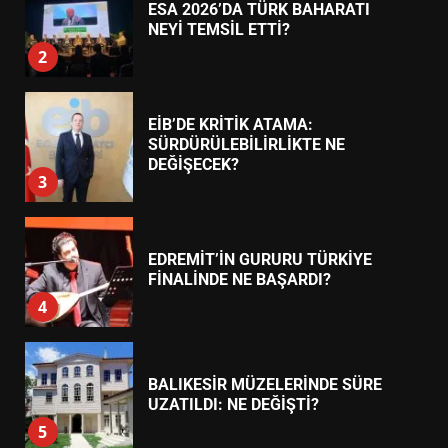
SÜRDÜRÜLEBİLİRLİKTE NE
DEĞİŞECEK?
3
EDREMİT’İN GURURU TÜRKİYE
FİNALİNDE NE BAŞARDI?
4
BALIKESİR MÜZELERİNDE SÜRE
UZATILDI: NE DEĞİŞTİ?
5
BURHANİYE SATRANÇ
TURNUVASI KAYITLARI NEYİ
DEĞİŞTİRİYOR?
6