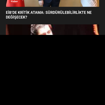
Haber
BURHANİYE BELEDİYESPOR’DA
YENİ YÖNETİM NASIL
EİB’DE KRİTİK ATAMA: SÜRDÜRÜLEBİLİRLİKTE NE
ŞEKİLLENDİ?
DEĞİŞECEK?
7
Edremit
EDREMİT’İN GURURU TÜRKİYE FİNALİNDE NE
BAŞARDI?
Copyright © 2026 Ezberbozan Medya için