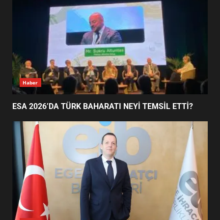
DEĞİŞECEK?
3
EDREMİT’İN GURURU TÜRKİYE
FİNALİNDE NE BAŞARDI?
4
Haber
ESA 2026’DA TÜRK BAHARATI NEYİ TEMSİL ETTİ?
BALIKESİR MÜZELERİNDE SÜRE
UZATILDI: NE DEĞİŞTİ?
5
BURHANİYE SATRANÇ
TURNUVASI KAYITLARI NEYİ
DEĞİŞTİRİYOR?
6