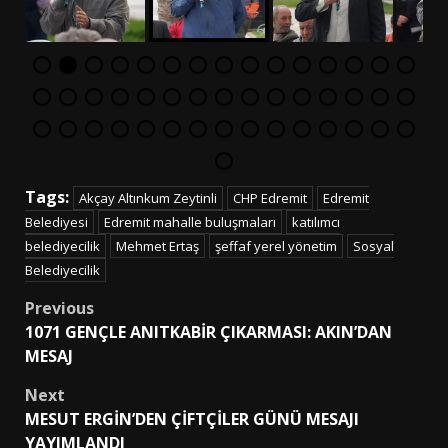
Tags:
Akçay Altınkum Zeytinli
CHP Edremit
Edremit
Belediyesi
Edremit mahalle buluşmaları
katılımcı
belediyecilik
Mehmet Ertaş
şeffaf yerel yönetim
Sosyal
Belediyecilik
Post
Previous
1071 GENÇLE ANITKABİR ÇIKARMASI: AKIN’DAN
navigation
MESAJ
Next
MESUT ERGİN’DEN ÇİFTÇİLER GÜNÜ MESAJI
YAYIMLANDI