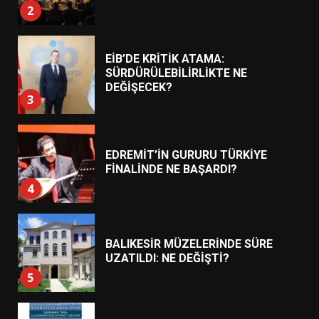
3
EDREMİT’İN GURURU TÜRKİYE
FİNALİNDE NE BAŞARDI?
4
BALIKESİR MÜZELERİNDE SÜRE
UZATILDI: NE DEĞİŞTİ?
5
BURHANİYE SATRANÇ
TURNUVASI KAYITLARI NEYİ
DEĞİŞTİRİYOR?
6