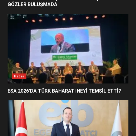
GÖZLER BULUŞMADA
EDREMİT’İN GURURU TÜRKİYE
FİNALİNDE NE BAŞARDI?
4
BALIKESİR MÜZELERİNDE SÜRE
UZATILDI: NE DEĞİŞTİ?
5
Haber
ESA 2026’DA TÜRK BAHARATI NEYİ TEMSİL ETTİ?
BURHANİYE SATRANÇ
TURNUVASI KAYITLARI NEYİ
DEĞİŞTİRİYOR?
6
BURHANİYE BELEDİYESPOR’DA