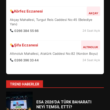
BURHANİYE BELEDİYESPOR’DA
Körfez Eczanesi
YENİ YÖNETİM NASIL
AKÇAY
ŞEKİLLENDİ?
Akçay Mahallesi, Turgut Reis Caddesi No:45 (Belediye
7
Yanı)
0266 384 55 66
24 Saat Açık
AYVALIK SU MİRASI İÇİN
HAREKETE GEÇİYOR: GÖZLER
Şifa Eczanesi
ALTINOLUK
BULUŞMADA
1
Altınoluk Mahallesi, Atatürk Caddesi No:82 (Kordon Boyu)
0266 396 33 44
24 Saat Açık
ESA 2026’DA TÜRK BAHARATI
NEYİ TEMSİL ETTİ?
2
TREND HABERLER
EİB’DE KRİTİK ATAMA:
SÜRDÜRÜLEBİLİRLİKTE NE
DEĞİŞECEK?