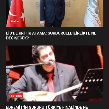
YENİ YÖNETİM NASIL
ŞEKİLLENDİ?
7
Haber
EİB’DE KRİTİK ATAMA: SÜRDÜRÜLEBİLİRLİKTE NE
DEĞİŞECEK?
Edremit
EDREMİT’İN GURURU TÜRKİYE FİNALİNDE NE