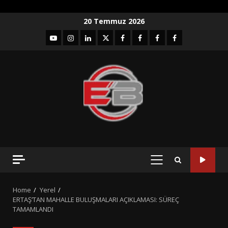
Skip
20 Temmuz 2026
to
YouTube
Instagram
LinkedIn
twitter
facebook-
Facebook-
Facebook-
Facebook-
content
1
2
3
Grup
PRIMARY
MENU
Home
Yerel
ERTAŞ’TAN MAHALLE BULUŞMALARI AÇIKLAMASI: SÜREÇ
TAMAMLANDI