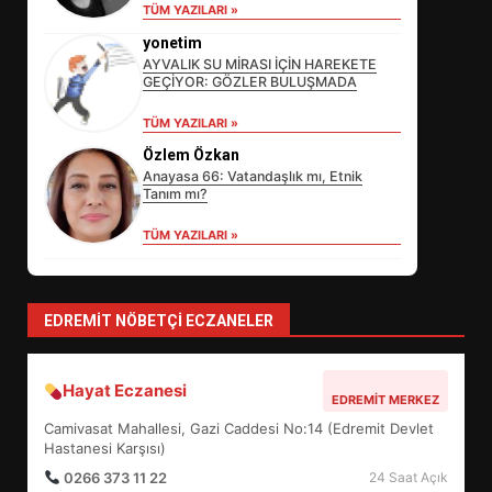
TÜM YAZILARI »
DEĞİŞECEK?
3
yonetim
AYVALIK SU MİRASI İÇİN HAREKETE
GEÇİYOR: GÖZLER BULUŞMADA
EDREMİT’İN GURURU TÜRKİYE
TÜM YAZILARI »
FİNALİNDE NE BAŞARDI?
Özlem Özkan
4
Anayasa 66: Vatandaşlık mı, Etnik
Tanım mı?
TÜM YAZILARI »
BALIKESİR MÜZELERİNDE SÜRE
UZATILDI: NE DEĞİŞTİ?
5
EDREMIT NÖBETÇI ECZANELER
BURHANİYE SATRANÇ
Hayat Eczanesi
EDREMIT MERKEZ
TURNUVASI KAYITLARI NEYİ
Camivasat Mahallesi, Gazi Caddesi No:14 (Edremit Devlet
DEĞİŞTİRİYOR?
6
Hastanesi Karşısı)
0266 373 11 22
24 Saat Açık