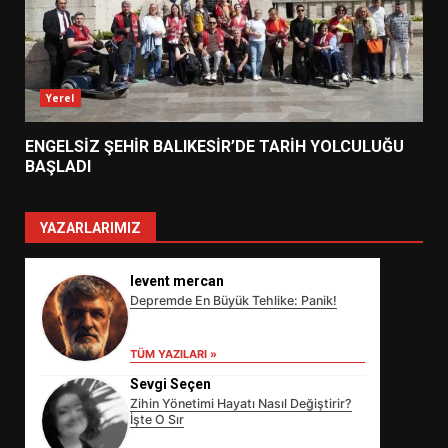
Yerel
ENGELSİZ ŞEHİR BALIKESİR’DE TARİH YOLCULUĞU
BAŞLADI
YAZARLARIMIZ
levent mercan
Depremde En Büyük Tehlike: Panik!
TÜM YAZILARI »
Sevgi Seçen
Zihin Yönetimi Hayatı Nasıl Değiştirir?
İşte O Sır
EİB’DE KRİTİK ATAMA:
SÜRDÜRÜLEBİLİRLİKTE NE