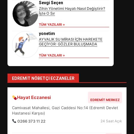
3
Sevgi Seçen
Zihin Yönetimi Hayatı Nasıl Değiştirir?
İşte O Sır
EDREMİT’İN GURURU TÜRKİYE
TÜM YAZILARI »
FİNALİNDE NE BAŞARDI?
yonetim
4
AYVALIK SU MİRASI İÇİN HAREKETE
GEÇİYOR: GÖZLER BULUŞMADA
TÜM YAZILARI »
BALIKESİR MÜZELERİNDE SÜRE
UZATILDI: NE DEĞİŞTİ?
5
EDREMIT NÖBETÇI ECZANELER
BURHANİYE SATRANÇ
Hayat Eczanesi
EDREMIT MERKEZ
TURNUVASI KAYITLARI NEYİ
Camivasat Mahallesi, Gazi Caddesi No:14 (Edremit Devlet
DEĞİŞTİRİYOR?
6
Hastanesi Karşısı)
0266 373 11 22
24 Saat Açık