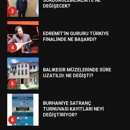
EDREMİT’İN GURURU TÜRKİYE
FİNALİNDE NE BAŞARDI?
4
BALIKESİR MÜZELERİNDE SÜRE
UZATILDI: NE DEĞİŞTİ?
5
BURHANİYE SATRANÇ
TURNUVASI KAYITLARI NEYİ
DEĞİŞTİRİYOR?
6
BURHANİYE BELEDİYESPOR’DA
YENİ YÖNETİM NASIL