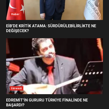
7
Haber
EİB’DE KRİTİK ATAMA: SÜRDÜRÜLEBİLİRLİKTE NE
DEĞİŞECEK?
Edremit
EDREMİT’İN GURURU TÜRKİYE FİNALİNDE NE
BAŞARDI?