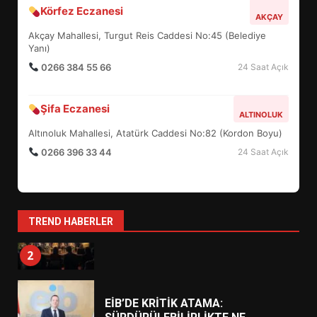
BURHANİYE BELEDİYESPOR’DA
Körfez Eczanesi
YENİ YÖNETİM NASIL
AKÇAY
ŞEKİLLENDİ?
Akçay Mahallesi, Turgut Reis Caddesi No:45 (Belediye
7
Yanı)
0266 384 55 66
24 Saat Açık
AYVALIK SU MİRASI İÇİN
HAREKETE GEÇİYOR: GÖZLER
Şifa Eczanesi
ALTINOLUK
BULUŞMADA
1
Altınoluk Mahallesi, Atatürk Caddesi No:82 (Kordon Boyu)
0266 396 33 44
24 Saat Açık
ESA 2026’DA TÜRK BAHARATI
NEYİ TEMSİL ETTİ?
2
TREND HABERLER
EİB’DE KRİTİK ATAMA:
SÜRDÜRÜLEBİLİRLİKTE NE
DEĞİŞECEK?
3