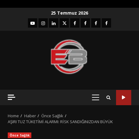
Skip
25 Temmuz 2026
to
YouTube
Instagram
LinkedIn
twitter
facebook-
Facebook-
Facebook-
Facebook-
content
1
2
3
Grup
PRIMARY
MENU
Home
Haber
Önce Sağlık
AŞIRI TUZ TÜKETİMİ ALARMI: RİSK SANDIĞINIZDAN BÜYÜK
Önce Sağlık