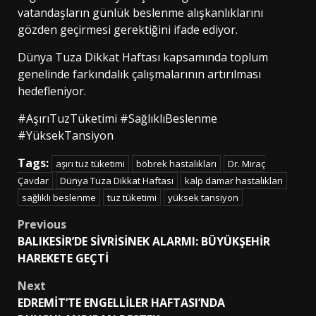
vatandaşların günlük beslenme alışkanlıklarını
gözden geçirmesi gerektiğini ifade ediyor.
Dünya Tuza Dikkat Haftası kapsamında toplum
genelinde farkındalık çalışmalarının artırılması
hedefleniyor.
#AşırıTuzTüketimi #SağlıklıBeslenme
#YüksekTansiyon
Tags:
aşırı tuz tüketimi
böbrek hastalıkları
Dr. Miraç
Çavdar
Dünya Tuza Dikkat Haftası
kalp damar hastalıkları
sağlıklı beslenme
tuz tüketimi
yüksek tansiyon
Post
Previous
BALIKESİR’DE SİVRİSİNEK ALARMI: BÜYÜKŞEHİR
navigation
HAREKETE GEÇTİ
Next
EDREMİT’TE ENGELLİLER HAFTASI’NDA