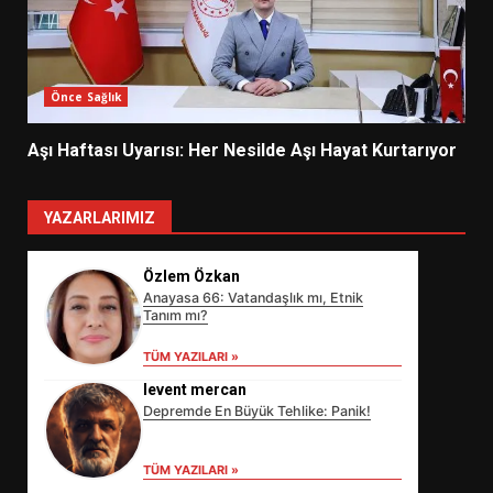
Önce Sağlık
Aşı Haftası Uyarısı: Her Nesilde Aşı Hayat Kurtarıyor
YAZARLARIMIZ
Özlem Özkan
Anayasa 66: Vatandaşlık mı, Etnik
Tanım mı?
TÜM YAZILARI »
levent mercan
Depremde En Büyük Tehlike: Panik!
EİB’DE KRİTİK ATAMA:
SÜRDÜRÜLEBİLİRLİKTE NE
TÜM YAZILARI »
DEĞİŞECEK?