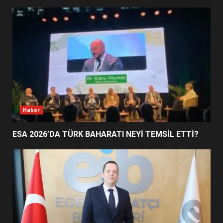
EDREMİT’İN GURURU TÜRKİYE
FİNALİNDE NE BAŞARDI?
4
BALIKESİR MÜZELERİNDE SÜRE
UZATILDI: NE DEĞİŞTİ?
5
Haber
ESA 2026’DA TÜRK BAHARATI NEYİ TEMSİL ETTİ?
BURHANİYE SATRANÇ
TURNUVASI KAYITLARI NEYİ
DEĞİŞTİRİYOR?
6
BURHANİYE BELEDİYESPOR’DA
YENİ YÖNETİM NASIL
ŞEKİLLENDİ?