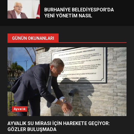
ŞEKİLLENDİ?
7
AYVALIK SU MİRASI İÇİN
HAREKETE GEÇİYOR: GÖZLER
GÜNÜN OKUNANLARI
BULUŞMADA
1
ESA 2026’DA TÜRK BAHARATI
NEYİ TEMSİL ETTİ?
2
EİB’DE KRİTİK ATAMA:
Ayvalık
SÜRDÜRÜLEBİLİRLİKTE NE
DEĞİŞECEK?
3
AYVALIK SU MİRASI İÇİN HAREKETE GEÇİYOR:
GÖZLER BULUŞMADA