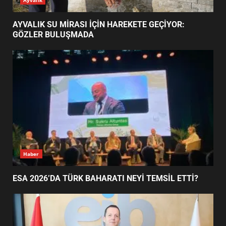
NEYİ TEMSİL ETTİ?
2
AYVALIK SU MİRASI İÇİN HAREKETE GEÇİYOR:
GÖZLER BULUŞMADA
EİB’DE KRİTİK ATAMA:
SÜRDÜRÜLEBİLİRLİKTE NE
DEĞİŞECEK?
3
EDREMİT’İN GURURU TÜRKİYE
FİNALİNDE NE BAŞARDI?
4
Haber
ESA 2026’DA TÜRK BAHARATI NEYİ TEMSİL ETTİ?
BALIKESİR MÜZELERİNDE SÜRE
UZATILDI: NE DEĞİŞTİ?
5