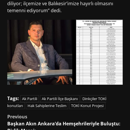
diliyor; ilçemize ve Balıkesir’imize hayırlı olmasını
temenni ediyorum” dedi.
Tags:
Ak Partili
Ak Partili İlçe Başkanı
Dinkçiler TOKİ
konutları
Hak Sahiplerine Teslim
TOKİ Konut Projesi
Post
Previous
Başkan Akın Ankara’da Hemşehrileriyle Buluştu:
navigation