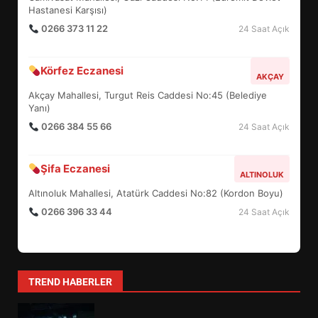
5
Hastanesi Karşısı)
0266 373 11 22
24 Saat Açık
BURHANİYE SATRANÇ
Körfez Eczanesi
TURNUVASI KAYITLARI NEYİ
AKÇAY
DEĞİŞTİRİYOR?
Akçay Mahallesi, Turgut Reis Caddesi No:45 (Belediye
6
Yanı)
0266 384 55 66
24 Saat Açık
BURHANİYE BELEDİYESPOR’DA
YENİ YÖNETİM NASIL
Şifa Eczanesi
ALTINOLUK
ŞEKİLLENDİ?
7
Altınoluk Mahallesi, Atatürk Caddesi No:82 (Kordon Boyu)
0266 396 33 44
24 Saat Açık
AYVALIK SU MİRASI İÇİN
HAREKETE GEÇİYOR: GÖZLER
BULUŞMADA
1
TREND HABERLER