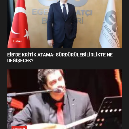
BURHANİYE SATRANÇ
TURNUVASI KAYITLARI NEYİ
DEĞİŞTİRİYOR?
6
Haber
BURHANİYE BELEDİYESPOR’DA
YENİ YÖNETİM NASIL
EİB’DE KRİTİK ATAMA: SÜRDÜRÜLEBİLİRLİKTE NE
ŞEKİLLENDİ?
DEĞİŞECEK?
7
Edremit