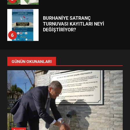
BURHANİYE SATRANÇ
TURNUVASI KAYITLARI NEYİ
DEĞİŞTİRİYOR?
6
BURHANİYE BELEDİYESPOR’DA
YENİ YÖNETİM NASIL
GÜNÜN OKUNANLARI
ŞEKİLLENDİ?
7
AYVALIK SU MİRASI İÇİN
HAREKETE GEÇİYOR: GÖZLER
BULUŞMADA
1
ESA 2026’DA TÜRK BAHARATI
Ayvalık