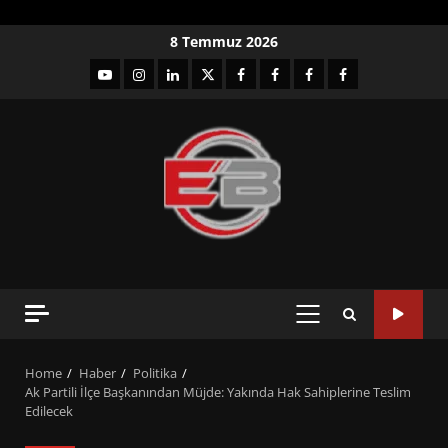
Skip
8 Temmuz 2026
to
YouTube
Instagram
LinkedIn
twitter
facebook-
Facebook-
Facebook-
Facebook-
content
1
2
3
Grup
PRIMARY
MENU
Home
Haber
Politika
Ak Partili İlçe Başkanından Müjde: Yakında Hak Sahiplerine Teslim
Edilecek