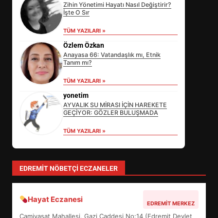
Zihin Yönetimi Hayatı Nasıl Değiştirir?
İşte O Sır
TÜM YAZILARI »
Özlem Özkan
Anayasa 66: Vatandaşlık mı, Etnik
Tanım mı?
EİB’DE KRİTİK ATAMA:
TÜM YAZILARI »
SÜRDÜRÜLEBİLİRLİKTE NE
DEĞİŞECEK?
yonetim
3
AYVALIK SU MİRASI İÇİN HAREKETE
GEÇİYOR: GÖZLER BULUŞMADA
TÜM YAZILARI »
EDREMİT’İN GURURU TÜRKİYE
FİNALİNDE NE BAŞARDI?
4
EDREMIT NÖBETÇI ECZANELER
Hayat Eczanesi
BALIKESİR MÜZELERİNDE SÜRE
EDREMIT MERKEZ
UZATILDI: NE DEĞİŞTİ?
Camivasat Mahallesi, Gazi Caddesi No:14 (Edremit Devlet