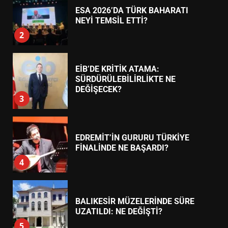
ESA 2026’DA TÜRK BAHARATI
NEYİ TEMSİL ETTİ?
2
EİB’DE KRİTİK ATAMA:
SÜRDÜRÜLEBİLİRLİKTE NE
DEĞİŞECEK?
3
EDREMİT’İN GURURU TÜRKİYE
FİNALİNDE NE BAŞARDI?
4
BALIKESİR MÜZELERİNDE SÜRE
UZATILDI: NE DEĞİŞTİ?
5