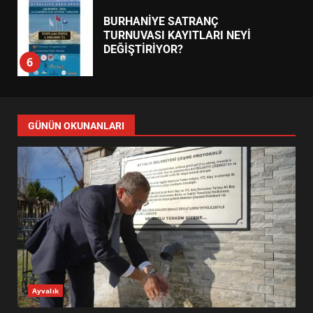
BURHANİYE SATRANÇ
TURNUVASI KAYITLARI NEYİ
DEĞİŞTİRİYOR?
6
BURHANİYE BELEDİYESPOR’DA
YENİ YÖNETİM NASIL
GÜNÜN OKUNANLARI
ŞEKİLLENDİ?
7
AYVALIK SU MİRASI İÇİN
HAREKETE GEÇİYOR: GÖZLER
BULUŞMADA
1
ESA 2026’DA TÜRK BAHARATI
Ayvalık
NEYİ TEMSİL ETTİ?