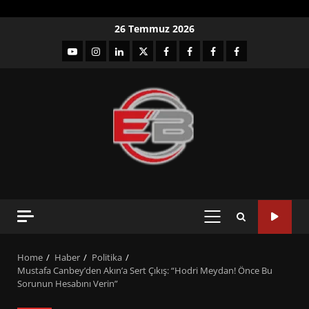
Skip
26 Temmuz 2026
to
YouTube
Instagram
LinkedIn
twitter
facebook-
Facebook-
Facebook-
Facebook-
content
1
2
3
Grup
PRIMARY
MENU
Home
Haber
Politika
Mustafa Canbey’den Akın’a Sert Çıkış: “Hodri Meydan! Önce Bu
Sorunun Hesabını Verin”