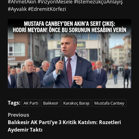
#AhmetAkın #VizyonMesele #İstemezükçüAnlayış
#Ayvalık #EdremitKörfezi
Tags:
AK Parti
Balıkesir
Karakoç Barajı
Mustafa Canbey
Post
Previous
Balıkesir AK Parti’ye 3 Kritik Katılım: Rozetleri
navigation
Aydemir Taktı