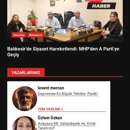
Politika
Balıkesir
Balıkesir’de Siyaset Hareketlendi: MHP’den A Parti’ye
Geçiş
YAZARLARIMIZ
levent mercan
Depremde En Büyük Tehlike: Panik!
TÜM YAZILARI »
Özlem Özkan
Anayasa 66: Vatandaşlık mı, Etnik
Tanım mı?