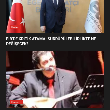
BURHANİYE SATRANÇ
TURNUVASI KAYITLARI NEYİ
DEĞİŞTİRİYOR?
6
Haber
BURHANİYE BELEDİYESPOR’DA
YENİ YÖNETİM NASIL
EİB’DE KRİTİK ATAMA: SÜRDÜRÜLEBİLİRLİKTE NE
ŞEKİLLENDİ?
DEĞİŞECEK?
7
Edremit