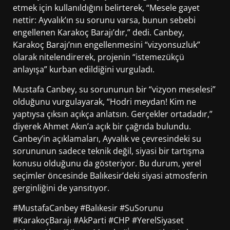
etmek için kullanıldığını belirterek, “Mesele gayet
nettir: Ayvalık’ın su sorunu varsa, bunun sebebi
engellenen Karakoç Barajı’dır,” dedi. Canbey,
Karakoç Barajı’nın engellenmesini “vizyonsuzluk”
olarak nitelendirerek, projenin “istemezükçü
anlayışa” kurban edildiğini vurguladı.
Mustafa Canbey, su sorununun bir “vizyon meselesi”
olduğunu vurgulayarak, “Hodri meydan! Kim ne
yaptıysa çıksın açıkça anlatsın. Gerçekler ortadadır,”
diyerek Ahmet Akın’a açık bir çağrıda bulundu.
Canbey’in açıklamaları, Ayvalık ve çevresindeki su
sorununun sadece teknik değil, siyasi bir tartışma
konusu olduğunu da gösteriyor. Bu durum, yerel
seçimler öncesinde Balıkesir’deki siyasi atmosferin
gerginliğini de yansıtıyor.
#MustafaCanbey #Balıkesir #SuSorunu
#KarakoçBarajı #AkParti #CHP #YerelSiyaset