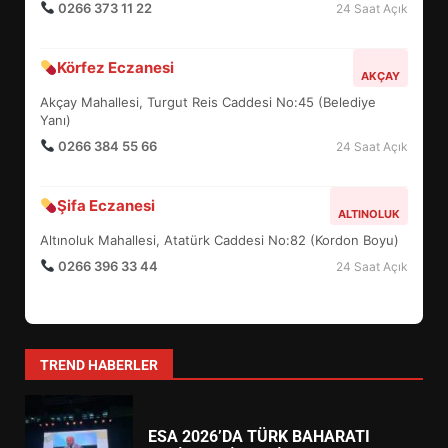
0266 373 11 22
24 Saat Açık
BURHANİYE SATRANÇ
Körfez Eczanesi
TURNUVASI KAYITLARI NEYİ
AKÇAY
DEĞİŞTİRİYOR?
Akçay Mahallesi, Turgut Reis Caddesi No:45 (Belediye
6
Yanı)
0266 384 55 66
24 Saat Açık
BURHANİYE BELEDİYESPOR’DA
YENİ YÖNETİM NASIL
Şifa Eczanesi
ALTINOLUK
ŞEKİLLENDİ?
7
Altınoluk Mahallesi, Atatürk Caddesi No:82 (Kordon Boyu)
0266 396 33 44
24 Saat Açık
AYVALIK SU MİRASI İÇİN
HAREKETE GEÇİYOR: GÖZLER
BULUŞMADA
1
TREND HABERLER
ESA 2026’DA TÜRK BAHARATI