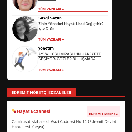
TÜM YAZILARI »
Sevgi Seçen
Zihin Yönetimi Hayatı Nasıl Değiştirir?
İşte O Sır
EİB’DE KRİTİK ATAMA:
TÜM YAZILARI »
SÜRDÜRÜLEBİLİRLİKTE NE
DEĞİŞECEK?
yonetim
3
AYVALIK SU MİRASI İÇİN HAREKETE
GEÇİYOR: GÖZLER BULUŞMADA
TÜM YAZILARI »
EDREMİT’İN GURURU TÜRKİYE
FİNALİNDE NE BAŞARDI?
4
EDREMIT NÖBETÇI ECZANELER
Hayat Eczanesi
BALIKESİR MÜZELERİNDE SÜRE
EDREMIT MERKEZ
UZATILDI: NE DEĞİŞTİ?
Camivasat Mahallesi, Gazi Caddesi No:14 (Edremit Devlet
5
Hastanesi Karşısı)