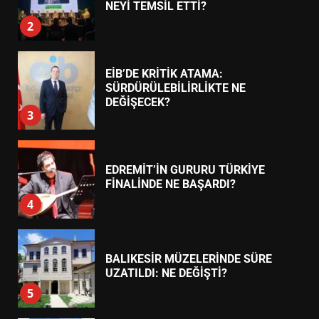
NEYİ TEMSİL ETTİ?
2
EİB’DE KRİTİK ATAMA:
SÜRDÜRÜLEBİLİRLİKTE NE
DEĞİŞECEK?
3
EDREMİT’İN GURURU TÜRKİYE
FİNALİNDE NE BAŞARDI?
4
BALIKESİR MÜZELERİNDE SÜRE
UZATILDI: NE DEĞİŞTİ?
5