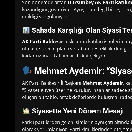
Son dönemde artan
Dursunbey AK Parti katılı
kazandığını gösteriyor. Ayrıştıran değil birleştiren
edildiği vurgulanıyor.
Sahada Karşılığı Olan Siyasi Te
AK Parti Balıkesir
teşkilatına katılan isimlerin 
olması, sürecin planlı ve taban destekli ilerlediği
kadar uzanan katılımlar dikkat çekiyor.
Mehmet Aydemir: “Siyase
AK Parti Balıkesir İl Başkanı
Mehmet Aydemir
, ka
“Siyaset güven üzerine kurulur. İnsanlar sadece 
oluşan bu tablo, ortak değerlerde buluşma iradesi
Siyasette Yeni Dönem Mesajı
Farklı partilerden gelen isimlerin aynı çatı altınd
olarak yorumlanıyor. Parti kimliklerinden öte, “me