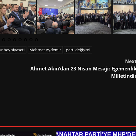
nbey siyaseti
Mehmet Aydemir
parti değişimi
Nex
Ahmet Akın’dan 23 Nisan Mesajı: Egemenli
Milletindi