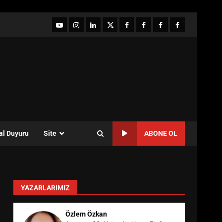
YouTube
Instagram
LinkedIn
twitter
facebook-
Facebook-
Facebook-
Facebook-
1
2
3
Grup
al Duyuru
Site
ABONE OL
YAZARLARIMIZ
Özlem Özkan