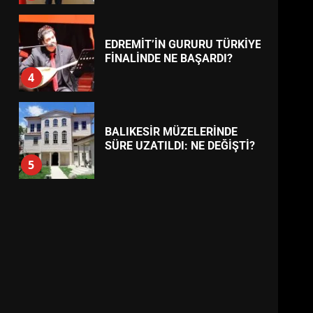
BALIKESİR MÜZELERİNDE
SÜRE UZATILDI: NE DEĞİŞTİ?
5
BURHANİYE SATRANÇ
TURNUVASI KAYITLARI NEYİ
DEĞİŞTİRİYOR?
6
BURHANİYE
BELEDİYESPOR’DA YENİ
YÖNETİM NASIL ŞEKİLLENDİ?
7
AYVALIK SU MİRASI İÇİN