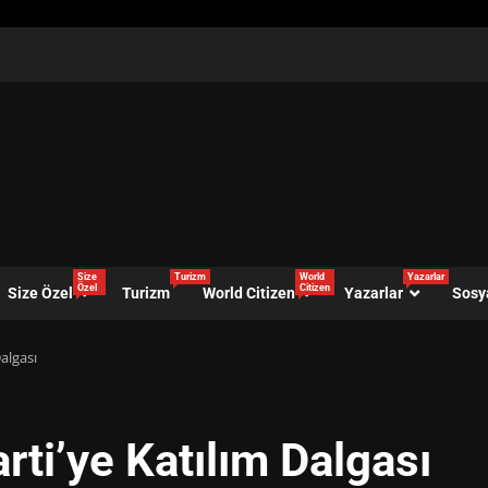
Size
Turizm
World
Yazarlar
Özel
Citizen
Size Özel
Turizm
World Citizen
Yazarlar
Sosy
algası
ti’ye Katılım Dalgası