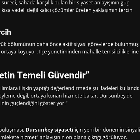
m
süreci, sahada karşılık bulan bir siyaset anlayışının güç
, kısa vadeli değil kalıcı çözümler üreten yaklaşımın tercih
rcih
büyük bölümünün daha önce aktif siyasi görevlerde bulunmuş
ni ortaya koyuyor. İlçe yönetiminden mahalle temsilciliklerine
tin Temeli Güvendir”
tılımlara ilişkin yaptığı değerlendirmede şu ifadeleri kullandı:
söyleme değil, ortaya konan hizmete bakar. Dursunbey’de
nin güçlendiğini gösteriyor.”
a buluşması,
Dursunbey siyaseti
için yeni bir dönemin sinyali
mlekete hizmet” anlayışının ön plana çıktığı görülüyor.