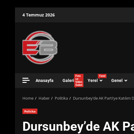
Skip
4 Temmuz 2026
to
content
Foto
Yerel
ve
Anasayfa
Galeri
Yerel
Genel
Video
Galeri
Home
Haber
Politika
Dursunbey’de AK Parti’ye Katılım D
Politika
Dursunbey’de AK Par