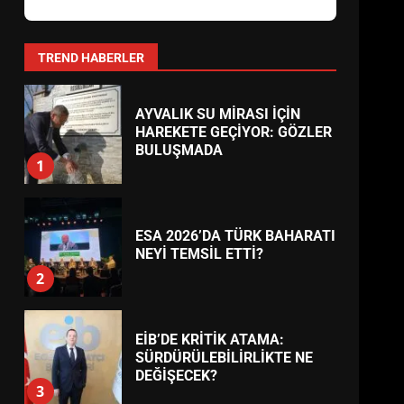
AYVALIK SU MİRASI İÇİN
HAREKETE GEÇİYOR: GÖZLER
BULUŞMADA
1
TREND HABERLER
ESA 2026’DA TÜRK BAHARATI
NEYİ TEMSİL ETTİ?
2
EİB’DE KRİTİK ATAMA:
SÜRDÜRÜLEBİLİRLİKTE NE
DEĞİŞECEK?
3
EDREMİT’İN GURURU TÜRKİYE
FİNALİNDE NE BAŞARDI?
4