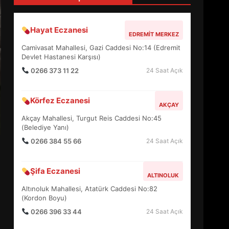
4
Hayat Eczanesi
EDREMIT MERKEZ
BALIKESİR MÜZELERİNDE
Camivasat Mahallesi, Gazi Caddesi No:14 (Edremit
SÜRE UZATILDI: NE DEĞİŞTİ?
Devlet Hastanesi Karşısı)
5
0266 373 11 22
24 Saat Açık
Körfez Eczanesi
BURHANİYE SATRANÇ
AKÇAY
TURNUVASI KAYITLARI NEYİ
Akçay Mahallesi, Turgut Reis Caddesi No:45
DEĞİŞTİRİYOR?
(Belediye Yanı)
6
0266 384 55 66
24 Saat Açık
BURHANİYE
Şifa Eczanesi
BELEDİYESPOR’DA YENİ
ALTINOLUK
YÖNETİM NASIL ŞEKİLLENDİ?
Altınoluk Mahallesi, Atatürk Caddesi No:82
7
(Kordon Boyu)
0266 396 33 44
24 Saat Açık