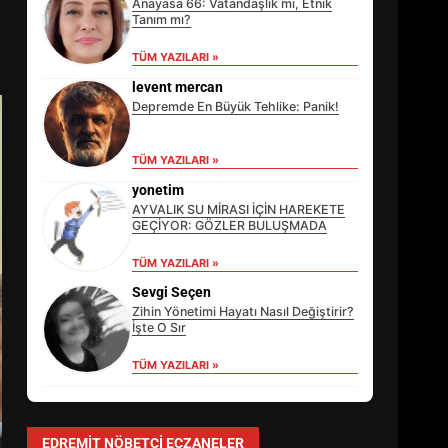
Anayasa 66: Vatandaşlık mı, Etnik
Tanım mı?
TÜM YAZILARI »
levent mercan
Depremde En Büyük Tehlike: Panik!
TÜM YAZILARI »
yonetim
AYVALIK SU MİRASI İÇİN HAREKETE
GEÇİYOR: GÖZLER BULUŞMADA
TÜM YAZILARI »
EİB’DE KRİTİK ATAMA:
SÜRDÜRÜLEBİLİRLİKTE NE
Sevgi Seçen
DEĞİŞECEK?
Zihin Yönetimi Hayatı Nasıl Değiştirir?
3
İşte O Sır
TÜM YAZILARI »
EDREMİT’İN GURURU TÜRKİYE
FİNALİNDE NE BAŞARDI?
EDREMIT NÖBETÇI ECZANELER