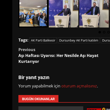
Tags:
AK Parti Balıkesir
Dursunbey AK Parti katılım
Dursu
Post
Previous
Aşı Haftası Uyarısı: Her Nesilde Aşı Hayat
navigation
Kurtarıyor
Bir yanıt yazın
Yorum yapabilmek için
oturum açmalısınız
.
BUGÜN OKUNANLAR