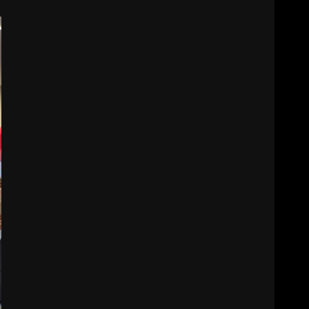
BALIKESİR MÜZELERİNDE
SÜRE UZATILDI: NE DEĞİŞTİ?
5
BURHANİYE SATRANÇ
TURNUVASI KAYITLARI NEYİ
DEĞİŞTİRİYOR?
6
BURHANİYE
BELEDİYESPOR’DA YENİ
YÖNETİM NASIL ŞEKİLLENDİ?
7