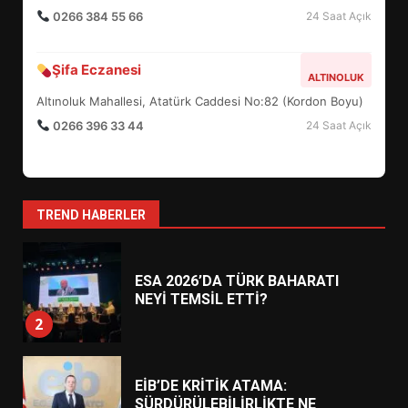
YENİ YÖNETİM NASIL
0266 384 55 66
24 Saat Açık
ŞEKİLLENDİ?
7
Şifa Eczanesi
ALTINOLUK
Altınoluk Mahallesi, Atatürk Caddesi No:82 (Kordon Boyu)
AYVALIK SU MİRASI İÇİN
HAREKETE GEÇİYOR: GÖZLER
0266 396 33 44
24 Saat Açık
BULUŞMADA
1
TREND HABERLER
ESA 2026’DA TÜRK BAHARATI
NEYİ TEMSİL ETTİ?
2
EİB’DE KRİTİK ATAMA:
SÜRDÜRÜLEBİLİRLİKTE NE
DEĞİŞECEK?
3