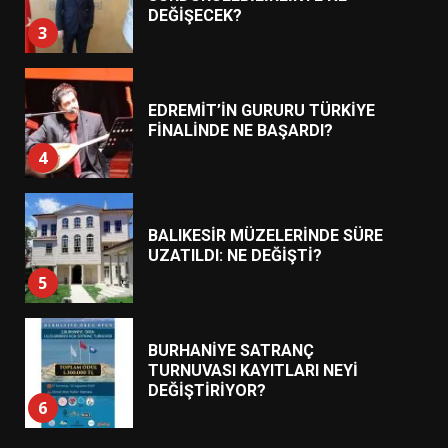
EDREMİT’İN GURURU TÜRKİYE
FİNALİNDE NE BAŞARDI?
4
BALIKESİR MÜZELERİNDE SÜRE
UZATILDI: NE DEĞİŞTİ?
5
BURHANİYE SATRANÇ
TURNUVASI KAYITLARI NEYİ
DEĞİŞTİRİYOR?
6
BURHANİYE BELEDİYESPOR’DA
YENİ YÖNETİM NASIL