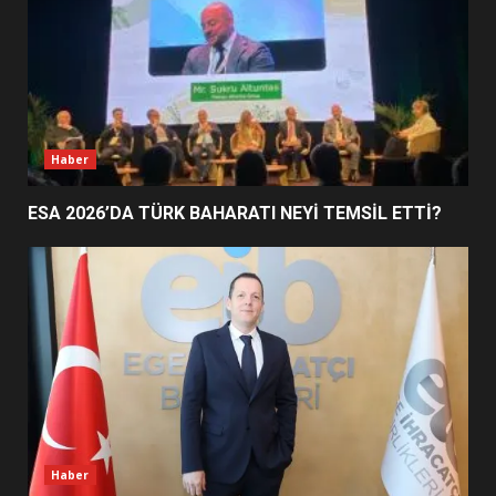
EDREMİT’İN GURURU TÜRKİYE
FİNALİNDE NE BAŞARDI?
4
Haber
BALIKESİR MÜZELERİNDE SÜRE
UZATILDI: NE DEĞİŞTİ?
ESA 2026’DA TÜRK BAHARATI NEYİ TEMSİL ETTİ?
5
BURHANİYE SATRANÇ
TURNUVASI KAYITLARI NEYİ
DEĞİŞTİRİYOR?
6
BURHANİYE BELEDİYESPOR’DA
YENİ YÖNETİM NASIL
Haber
ŞEKİLLENDİ?