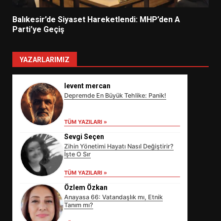
Balıkesir’de Siyaset Hareketlendi: MHP’den A
Parti’ye Geçiş
YAZARLARIMIZ
levent mercan
Depremde En Büyük Tehlike: Panik!
TÜM YAZILARI »
Sevgi Seçen
Zihin Yönetimi Hayatı Nasıl Değiştirir?
İşte O Sır
TÜM YAZILARI »
Özlem Özkan
EİB’DE KRİTİK ATAMA:
Anayasa 66: Vatandaşlık mı, Etnik
SÜRDÜRÜLEBİLİRLİKTE NE
Tanım mı?
DEĞİŞECEK?
3