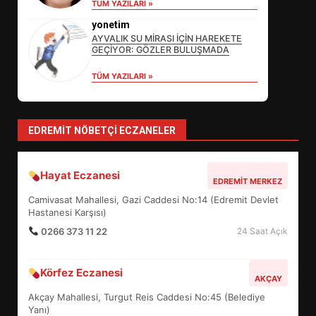
TÜM YAZILARI »
yonetim
AYVALIK SU MİRASI İÇİN HAREKETE
GEÇİYOR: GÖZLER BULUŞMADA
EDREMİT’İN GURURU TÜRKİYE
FİNALİNDE NE BAŞARDI?
TÜM YAZILARI »
4
EDREMIT NÖBETÇI ECZANELER
BALIKESİR MÜZELERİNDE SÜRE
UZATILDI: NE DEĞİŞTİ?
5
Hayat Eczanesi
EDREMIT MERKEZ
Camivasat Mahallesi, Gazi Caddesi No:14 (Edremit Devlet
Hastanesi Karşısı)
BURHANİYE SATRANÇ
0266 373 11 22
24 Saat Açık
TURNUVASI KAYITLARI NEYİ
DEĞİŞTİRİYOR?
6
Körfez Eczanesi
AKÇAY
Akçay Mahallesi, Turgut Reis Caddesi No:45 (Belediye
BURHANİYE BELEDİYESPOR’DA
Yanı)