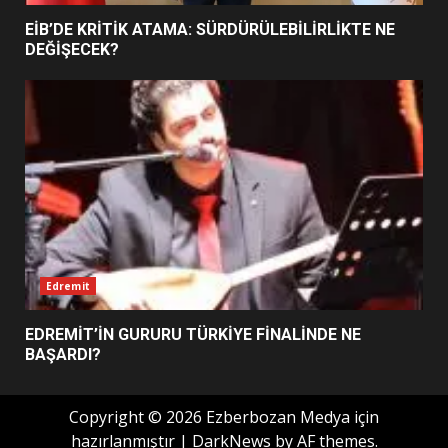
7
EİB’DE KRİTİK ATAMA: SÜRDÜRÜLEBİLİRLİKTE NE
DEĞİŞECEK?
Edremit
EDREMİT’İN GURURU TÜRKİYE FİNALİNDE NE
BAŞARDI?
Copyright © 2026 Ezberbozan Medya için
hazırlanmıştır
|
DarkNews
by AF themes.