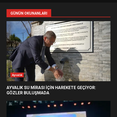
ŞEKİLLENDİ?
7
GÜNÜN OKUNANLARI
AYVALIK SU MİRASI İÇİN
HAREKETE GEÇİYOR: GÖZLER
BULUŞMADA
1
ESA 2026’DA TÜRK BAHARATI
NEYİ TEMSİL ETTİ?
2
Ayvalık
AYVALIK SU MİRASI İÇİN HAREKETE GEÇİYOR:
EİB’DE KRİTİK ATAMA:
GÖZLER BULUŞMADA
SÜRDÜRÜLEBİLİRLİKTE NE
DEĞİŞECEK?
3