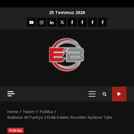
Skip
25 Temmuz 2026
to
YouTube
Instagram
LinkedIn
twitter
facebook-
Facebook-
Facebook-
Facebook-
content
1
2
3
Grup
PRIMARY
MENU
Home
Haber
Politika
Balıkesir AK Parti’ye 3 Kritik Katılım: Rozetleri Aydemir Taktı
Politika