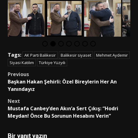
Tags:
AK Parti Balıkesir
Balıkesir siyaset
Mehmet Aydemir
Siyasi Katılım
Türkiye Yüzyılı
Post
Previous
Başkan Hakan Şehirli: Özel Bireylerin Her An
navigation
Yanındayız
Next
Mustafa Canbey’den Akın’a Sert Çıkış: “Hodri
Meydan! Önce Bu Sorunun Hesabını Verin”
Bir yanıt yazın