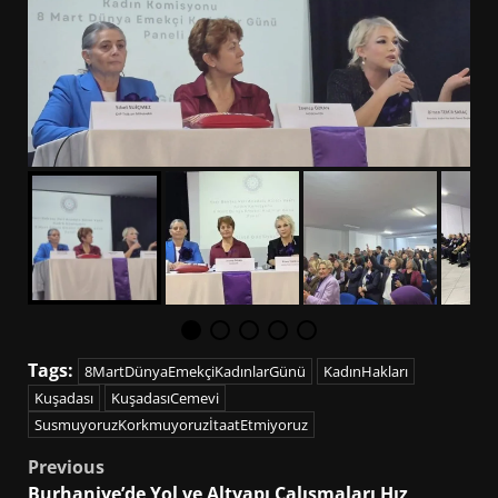
Tags:
8MartDünyaEmekçiKadınlarGünü
KadınHakları
Kuşadası
KuşadasıCemevi
SusmuyoruzKorkmuyoruzİtaatEtmiyoruz
Post
Previous
Burhaniye’de Yol ve Altyapı Çalışmaları Hız