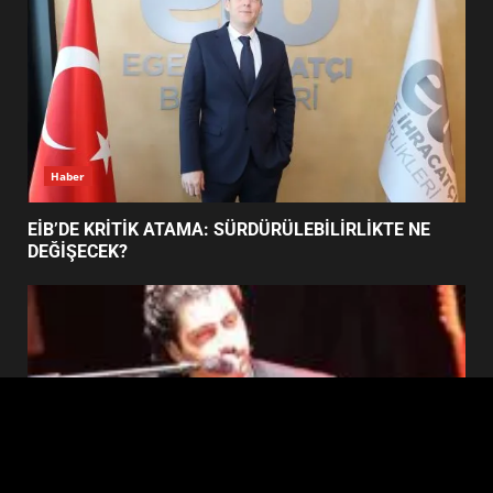
BURHANİYE SATRANÇ
TURNUVASI KAYITLARI NEYİ
DEĞİŞTİRİYOR?
6
Haber
BURHANİYE BELEDİYESPOR’DA
YENİ YÖNETİM NASIL
EİB’DE KRİTİK ATAMA: SÜRDÜRÜLEBİLİRLİKTE NE
ŞEKİLLENDİ?
DEĞİŞECEK?
7