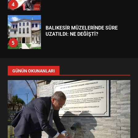
5
BURHANİYE SATRANÇ
TURNUVASI KAYITLARI NEYİ
DEĞİŞTİRİYOR?
6
BURHANİYE BELEDİYESPOR’DA
YENİ YÖNETİM NASIL
GÜNÜN OKUNANLARI
ŞEKİLLENDİ?
7
AYVALIK SU MİRASI İÇİN
HAREKETE GEÇİYOR: GÖZLER
BULUŞMADA
1