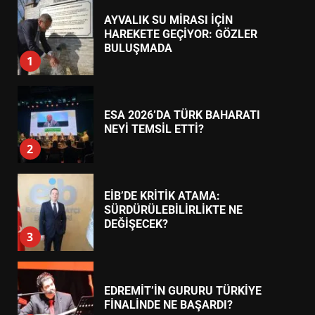
ESA 2026’DA TÜRK BAHARATI
NEYİ TEMSİL ETTİ?
2
EİB’DE KRİTİK ATAMA:
SÜRDÜRÜLEBİLİRLİKTE NE
DEĞİŞECEK?
3
EDREMİT’İN GURURU TÜRKİYE
FİNALİNDE NE BAŞARDI?
4
BALIKESİR MÜZELERİNDE SÜRE
UZATILDI: NE DEĞİŞTİ?