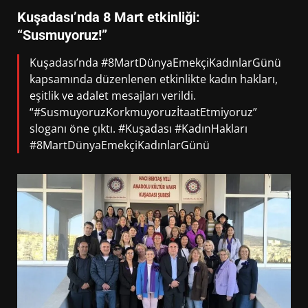
Kuşadası’nda 8 Mart etkinliği:
“Susmuyoruz!”
Kuşadası’nda #8MartDünyaEmekçiKadınlarGünü
kapsamında düzenlenen etkinlikte kadın hakları,
eşitlik ve adalet mesajları verildi.
“#SusmuyoruzKorkmuyoruzİtaatEtmiyoruz”
sloganı öne çıktı. #Kuşadası #KadınHakları
#8MartDünyaEmekçiKadınlarGünü