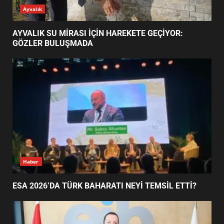
ESA 2026’DA TÜRK BAHARATI
Ayvalık
NEYİ TEMSİL ETTİ?
2
AYVALIK SU MİRASI İÇİN HAREKETE GEÇİYOR:
GÖZLER BULUŞMADA
EİB’DE KRİTİK ATAMA:
SÜRDÜRÜLEBİLİRLİKTE NE
DEĞİŞECEK?
3
EDREMİT’İN GURURU TÜRKİYE
FİNALİNDE NE BAŞARDI?
4
Haber
ESA 2026’DA TÜRK BAHARATI NEYİ TEMSİL ETTİ?
BALIKESİR MÜZELERİNDE SÜRE
UZATILDI: NE DEĞİŞTİ?
5