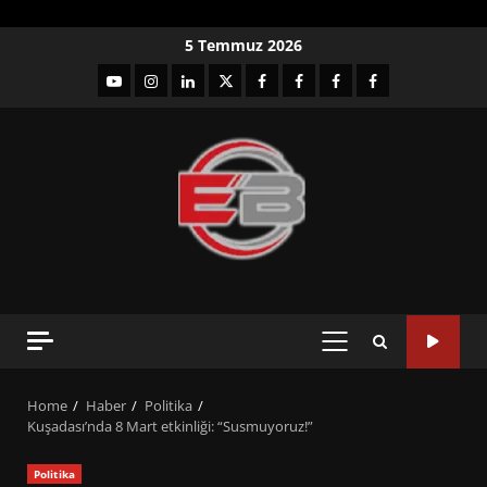
Skip
5 Temmuz 2026
to
YouTube
Instagram
LinkedIn
twitter
facebook-
Facebook-
Facebook-
Facebook-
content
1
2
3
Grup
PRIMARY
MENU
Home
Haber
Politika
Kuşadası’nda 8 Mart etkinliği: “Susmuyoruz!”
Politika