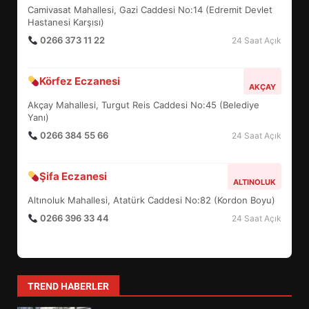
UZATILDI: NE DEĞİŞTİ?
Camivasat Mahallesi, Gazi Caddesi No:14 (Edremit Devlet
5
Hastanesi Karşısı)
0266 373 11 22
24 Saat Açık
BURHANİYE SATRANÇ
Körfez Eczanesi
TURNUVASI KAYITLARI NEYİ
AKÇAY
DEĞİŞTİRİYOR?
Akçay Mahallesi, Turgut Reis Caddesi No:45 (Belediye
6
Yanı)
0266 384 55 66
24 Saat Açık
BURHANİYE BELEDİYESPOR’DA
YENİ YÖNETİM NASIL
Şifa Eczanesi
ALTINOLUK
ŞEKİLLENDİ?
7
Altınoluk Mahallesi, Atatürk Caddesi No:82 (Kordon Boyu)
0266 396 33 44
24 Saat Açık
AYVALIK SU MİRASI İÇİN
HAREKETE GEÇİYOR: GÖZLER
BULUŞMADA
1
TREND HABERLER