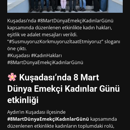
Kuşadası’nda #8MartDünyaEmekçiKadınlarGünü
kapsamında düzenlenen etkinlikte kadın hakları,
eşitlik ve adalet mesajları verildi.
“#SusmuyoruzKorkmuyoruzİtaatEtmiyoruz” sloganı
öne çıktı.
#Kuşadası #KadınHakları
#8MartDünyaEmekçiKadınlarGünü
Kuşadası’nda 8 Mart
Dünya Emekçi Kadınlar Günü
etkinliği
Aydın’ın Kuşadası ilçesinde
#8MartDünyaEmekçiKadınlarGünü
kapsamında
düzenlenen etkinlikte kadınların toplumdaki rolü,