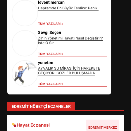
levent mercan
Depremde En Büyük Tehlike: Panik!
TÜM YAZILARI »
Sevgi Seçen
Zihin Yönetimi Hayatı Nasıl Değiştirir?
İşte O Sır
EİB’DE KRİTİK ATAMA:
TÜM YAZILARI »
SÜRDÜRÜLEBİLİRLİKTE NE
DEĞİŞECEK?
yonetim
3
AYVALIK SU MİRASI İÇİN HAREKETE
GEÇİYOR: GÖZLER BULUŞMADA
TÜM YAZILARI »
EDREMİT’İN GURURU TÜRKİYE
FİNALİNDE NE BAŞARDI?
4
EDREMIT NÖBETÇI ECZANELER
Hayat Eczanesi
BALIKESİR MÜZELERİNDE SÜRE
EDREMIT MERKEZ