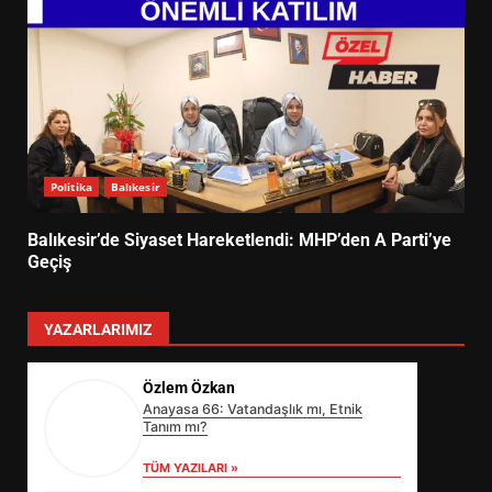
Politika
Balıkesir
Balıkesir’de Siyaset Hareketlendi: MHP’den A Parti’ye
Geçiş
YAZARLARIMIZ
Özlem Özkan
Anayasa 66: Vatandaşlık mı, Etnik
Tanım mı?
TÜM YAZILARI »