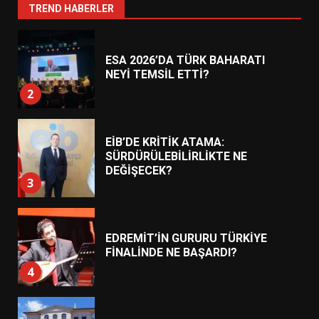
2
TREND HABERLER
EİB’DE KRİTİK ATAMA:
SÜRDÜRÜLEBİLİRLİKTE NE
DEĞİŞECEK?
3
EDREMİT’İN GURURU TÜRKİYE
FİNALİNDE NE BAŞARDI?
4
BALIKESİR MÜZELERİNDE SÜRE
UZATILDI: NE DEĞİŞTİ?
5