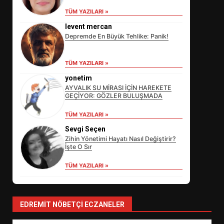
TÜM YAZILARI »
levent mercan
Depremde En Büyük Tehlike: Panik!
EİB’DE KRİTİK ATAMA:
SÜRDÜRÜLEBİLİRLİKTE NE
TÜM YAZILARI »
DEĞİŞECEK?
3
yonetim
AYVALIK SU MİRASI İÇİN HAREKETE
GEÇİYOR: GÖZLER BULUŞMADA
EDREMİT’İN GURURU TÜRKİYE
TÜM YAZILARI »
FİNALİNDE NE BAŞARDI?
Sevgi Seçen
4
Zihin Yönetimi Hayatı Nasıl Değiştirir?
İşte O Sır
TÜM YAZILARI »
BALIKESİR MÜZELERİNDE SÜRE
UZATILDI: NE DEĞİŞTİ?
5
EDREMIT NÖBETÇI ECZANELER