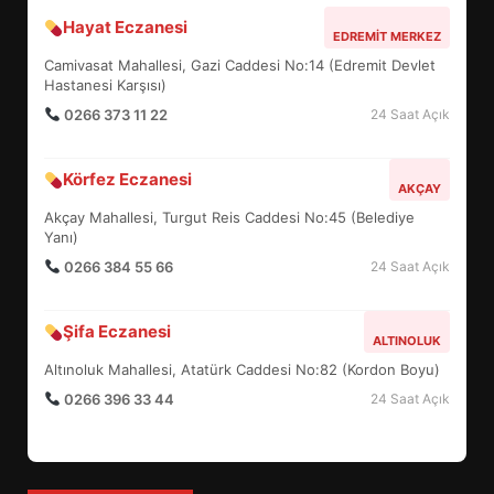
BURHANİYE SATRANÇ
Hayat Eczanesi
EDREMIT MERKEZ
TURNUVASI KAYITLARI NEYİ
Camivasat Mahallesi, Gazi Caddesi No:14 (Edremit Devlet
DEĞİŞTİRİYOR?
Hastanesi Karşısı)
6
0266 373 11 22
24 Saat Açık
BURHANİYE BELEDİYESPOR’DA
Körfez Eczanesi
YENİ YÖNETİM NASIL
AKÇAY
ŞEKİLLENDİ?
Akçay Mahallesi, Turgut Reis Caddesi No:45 (Belediye
7
Yanı)
0266 384 55 66
24 Saat Açık
AYVALIK SU MİRASI İÇİN
HAREKETE GEÇİYOR: GÖZLER
Şifa Eczanesi
ALTINOLUK
BULUŞMADA
1
Altınoluk Mahallesi, Atatürk Caddesi No:82 (Kordon Boyu)
0266 396 33 44
24 Saat Açık
ESA 2026’DA TÜRK BAHARATI
NEYİ TEMSİL ETTİ?