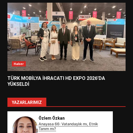
Haber
TÜRK MOBİLYA İHRACATI HD EXPO 2026’DA
YÜKSELDİ
YAZARLARIMIZ
Özlem Özkan
Anayasa 66: Vatandaşlık mı, Etnik
Tanım mı?