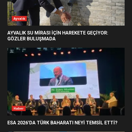
EİB’DE KRİTİK ATAMA:
Ayvalık
SÜRDÜRÜLEBİLİRLİKTE NE
DEĞİŞECEK?
3
AYVALIK SU MİRASI İÇİN HAREKETE GEÇİYOR:
GÖZLER BULUŞMADA
EDREMİT’İN GURURU TÜRKİYE
FİNALİNDE NE BAŞARDI?
4
BALIKESİR MÜZELERİNDE SÜRE
UZATILDI: NE DEĞİŞTİ?
5
Haber
ESA 2026’DA TÜRK BAHARATI NEYİ TEMSİL ETTİ?
BURHANİYE SATRANÇ