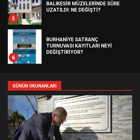
BURHANİYE SATRANÇ
TURNUVASI KAYITLARI NEYİ
DEĞİŞTİRİYOR?
6
BURHANİYE BELEDİYESPOR’DA
YENİ YÖNETİM NASIL
ŞEKİLLENDİ?
7
AYVALIK SU MİRASI İÇİN
HAREKETE GEÇİYOR: GÖZLER
GÜNÜN OKUNANLARI
BULUŞMADA
1
ESA 2026’DA TÜRK BAHARATI
NEYİ TEMSİL ETTİ?
2