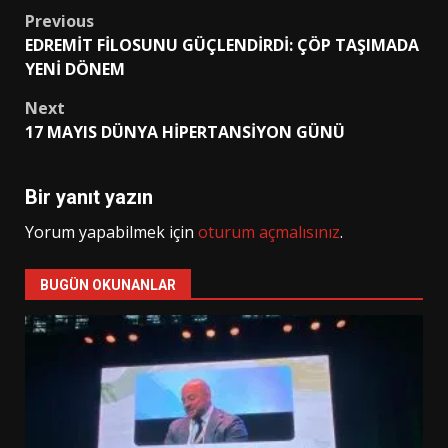
Post
Previous
EDREMİT FİLOSUNU GÜÇLENDİRDİ: ÇÖP TAŞIMADA
navigation
YENİ DÖNEM
Next
17 MAYIS DÜNYA HİPERTANSİYON GÜNÜ
Bir yanıt yazın
Yorum yapabilmek için
oturum açmalısınız
.
BUGÜN OKUNANLAR