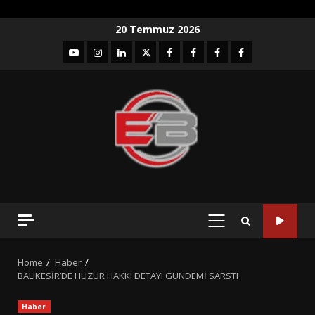
Skip
20 Temmuz 2026
to
YouTube
Instagram
LinkedIn
twitter
facebook-
Facebook-
Facebook-
Facebook-
content
1
2
3
Grup
PRIMARY
MENU
Home
Haber
BALIKESİR’DE HUZUR HAKKI DETAYI GÜNDEMİ SARSTI
Haber