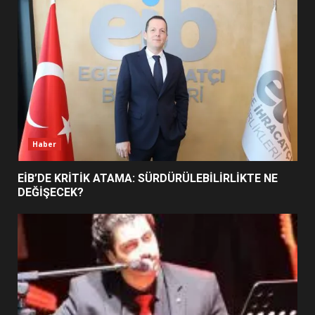
TURNUVASI KAYITLARI NEYİ
DEĞİŞTİRİYOR?
6
BURHANİYE BELEDİYESPOR’DA
YENİ YÖNETİM NASIL
ŞEKİLLENDİ?
7
Haber
EİB’DE KRİTİK ATAMA: SÜRDÜRÜLEBİLİRLİKTE NE
DEĞİŞECEK?