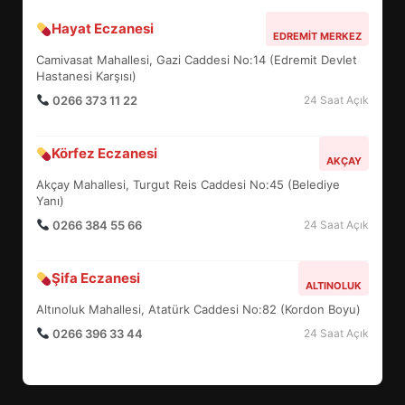
Hayat Eczanesi
BALIKESİR MÜZELERİNDE SÜRE
EDREMIT MERKEZ
UZATILDI: NE DEĞİŞTİ?
Camivasat Mahallesi, Gazi Caddesi No:14 (Edremit Devlet
5
Hastanesi Karşısı)
0266 373 11 22
24 Saat Açık
BURHANİYE SATRANÇ
Körfez Eczanesi
TURNUVASI KAYITLARI NEYİ
AKÇAY
DEĞİŞTİRİYOR?
Akçay Mahallesi, Turgut Reis Caddesi No:45 (Belediye
6
Yanı)
0266 384 55 66
24 Saat Açık
BURHANİYE BELEDİYESPOR’DA
YENİ YÖNETİM NASIL
Şifa Eczanesi
ALTINOLUK
ŞEKİLLENDİ?
7
Altınoluk Mahallesi, Atatürk Caddesi No:82 (Kordon Boyu)
0266 396 33 44
24 Saat Açık
AYVALIK SU MİRASI İÇİN
HAREKETE GEÇİYOR: GÖZLER
BULUŞMADA