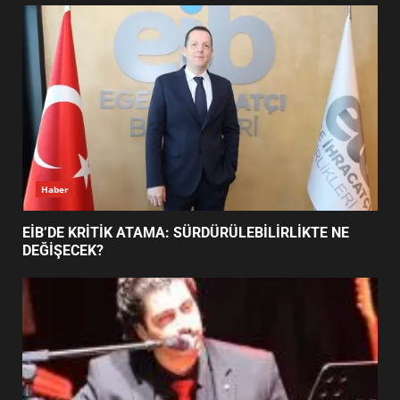
UZATILDI: NE DEĞİŞTİ?
5
BURHANİYE SATRANÇ
TURNUVASI KAYITLARI NEYİ
DEĞİŞTİRİYOR?
6
Haber
BURHANİYE BELEDİYESPOR’DA
YENİ YÖNETİM NASIL
EİB’DE KRİTİK ATAMA: SÜRDÜRÜLEBİLİRLİKTE NE
ŞEKİLLENDİ?
DEĞİŞECEK?
7