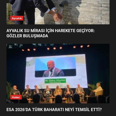
ESA 2026’DA TÜRK BAHARATI
Ayvalık
NEYİ TEMSİL ETTİ?
2
AYVALIK SU MİRASI İÇİN HAREKETE GEÇİYOR:
GÖZLER BULUŞMADA
EİB’DE KRİTİK ATAMA:
SÜRDÜRÜLEBİLİRLİKTE NE
DEĞİŞECEK?
3
EDREMİT’İN GURURU TÜRKİYE
FİNALİNDE NE BAŞARDI?
4
Haber
ESA 2026’DA TÜRK BAHARATI NEYİ TEMSİL ETTİ?
BALIKESİR MÜZELERİNDE SÜRE