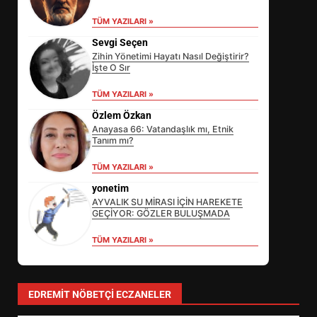
TÜM YAZILARI »
Sevgi Seçen
Zihin Yönetimi Hayatı Nasıl Değiştirir?
İşte O Sır
TÜM YAZILARI »
Özlem Özkan
Anayasa 66: Vatandaşlık mı, Etnik
Tanım mı?
EİB’DE KRİTİK ATAMA:
TÜM YAZILARI »
SÜRDÜRÜLEBİLİRLİKTE NE
DEĞİŞECEK?
yonetim
3
AYVALIK SU MİRASI İÇİN HAREKETE
GEÇİYOR: GÖZLER BULUŞMADA
TÜM YAZILARI »
EDREMİT’İN GURURU TÜRKİYE
FİNALİNDE NE BAŞARDI?
4
EDREMIT NÖBETÇI ECZANELER