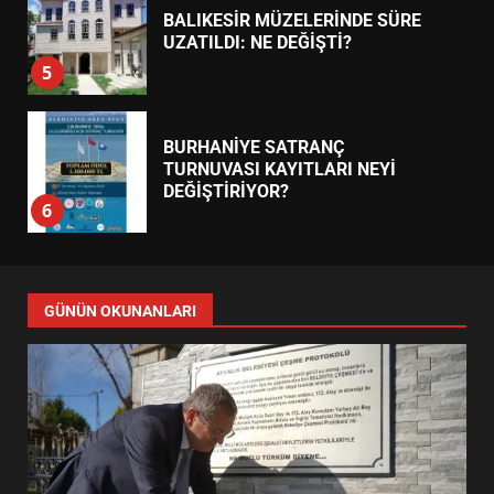
BALIKESİR MÜZELERİNDE SÜRE
UZATILDI: NE DEĞİŞTİ?
5
BURHANİYE SATRANÇ
TURNUVASI KAYITLARI NEYİ
DEĞİŞTİRİYOR?
6
BURHANİYE BELEDİYESPOR’DA
YENİ YÖNETİM NASIL
GÜNÜN OKUNANLARI
ŞEKİLLENDİ?
7
AYVALIK SU MİRASI İÇİN
HAREKETE GEÇİYOR: GÖZLER
BULUŞMADA
1