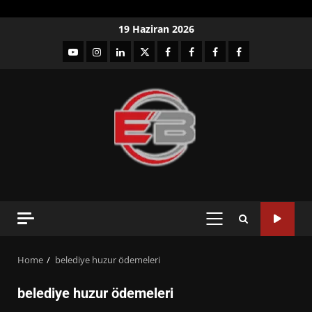
Skip
19 Haziran 2026
to
YouTube
Instagram
LinkedIn
twitter
facebook-
Facebook-
Facebook-
Facebook-
content
1
2
3
Grup
PRIMARY
MENU
Home
belediye huzur ödemeleri
belediye huzur ödemeleri