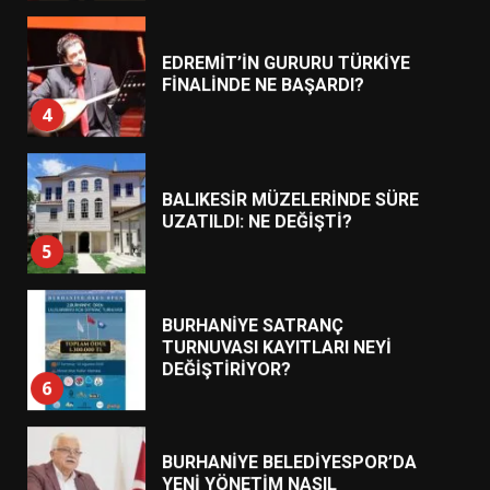
EDREMİT’İN GURURU TÜRKİYE
FİNALİNDE NE BAŞARDI?
4
BALIKESİR MÜZELERİNDE SÜRE
UZATILDI: NE DEĞİŞTİ?
5
BURHANİYE SATRANÇ
TURNUVASI KAYITLARI NEYİ
DEĞİŞTİRİYOR?
6
BURHANİYE BELEDİYESPOR’DA
YENİ YÖNETİM NASIL