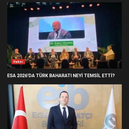
EDREMİT’İN GURURU TÜRKİYE
FİNALİNDE NE BAŞARDI?
4
BALIKESİR MÜZELERİNDE SÜRE
UZATILDI: NE DEĞİŞTİ?
5
Haber
ESA 2026’DA TÜRK BAHARATI NEYİ TEMSİL ETTİ?
BURHANİYE SATRANÇ
TURNUVASI KAYITLARI NEYİ
DEĞİŞTİRİYOR?
6
BURHANİYE BELEDİYESPOR’DA
YENİ YÖNETİM NASIL
ŞEKİLLENDİ?