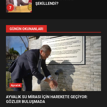
ŞEKİLLENDİ?
7
AYVALIK SU MİRASI İÇİN
HAREKETE GEÇİYOR: GÖZLER
GÜNÜN OKUNANLARI
BULUŞMADA
1
ESA 2026’DA TÜRK BAHARATI
NEYİ TEMSİL ETTİ?
2
EİB’DE KRİTİK ATAMA:
Ayvalık
SÜRDÜRÜLEBİLİRLİKTE NE
DEĞİŞECEK?
3
AYVALIK SU MİRASI İÇİN HAREKETE GEÇİYOR:
GÖZLER BULUŞMADA