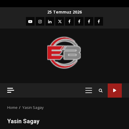
Skip
25 Temmuz 2026
to
YouTube
Instagram
LinkedIn
twitter
facebook-
Facebook-
Facebook-
Facebook-
content
1
2
3
Grup
PRIMARY
MENU
Home
Yasin Sagay
Yasin Sagay