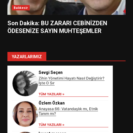
Balıkesir
Son Dakika: BU ZARARI CEBİNİZDEN
ÖDESENİZE SAYIN MUHTEŞEMLER
YAZARLARIMIZ
Sevgi Seçen
Zihin Yönetimi Hayatı Nasıl Değiştirir?
İşte O Sır
TÜM YAZILARI »
Özlem Özkan
Anayasa 66: Vatandaşlık mı, Etnik
Tanım mı?
EİB’DE KRİTİK ATAMA:
SÜRDÜRÜLEBİLİRLİKTE NE
TÜM YAZILARI »
DEĞİŞECEK?
3