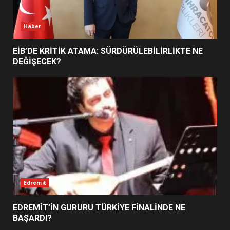
7
Haber
EİB’DE KRİTİK ATAMA: SÜRDÜRÜLEBİLİRLİKTE NE
DEĞİŞECEK?
Edremit
EDREMİT’İN GURURU TÜRKİYE FİNALİNDE NE
BAŞARDI?