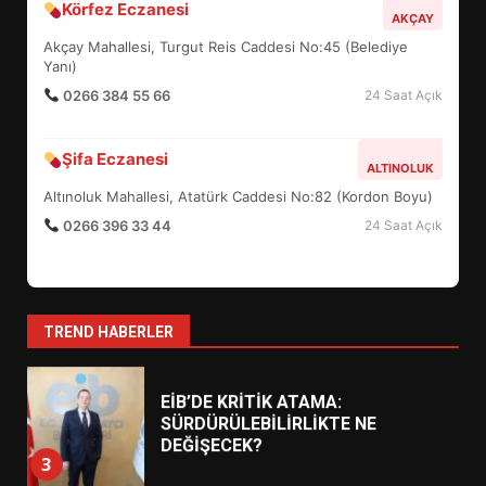
Körfez Eczanesi
YENİ YÖNETİM NASIL
AKÇAY
ŞEKİLLENDİ?
Akçay Mahallesi, Turgut Reis Caddesi No:45 (Belediye
7
Yanı)
0266 384 55 66
24 Saat Açık
AYVALIK SU MİRASI İÇİN
HAREKETE GEÇİYOR: GÖZLER
Şifa Eczanesi
ALTINOLUK
BULUŞMADA
1
Altınoluk Mahallesi, Atatürk Caddesi No:82 (Kordon Boyu)
0266 396 33 44
24 Saat Açık
ESA 2026’DA TÜRK BAHARATI
NEYİ TEMSİL ETTİ?
2
TREND HABERLER
EİB’DE KRİTİK ATAMA:
SÜRDÜRÜLEBİLİRLİKTE NE
DEĞİŞECEK?
3