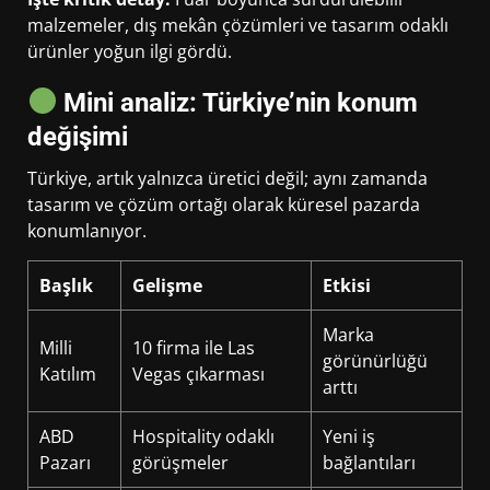
malzemeler, dış mekân çözümleri ve tasarım odaklı
ürünler yoğun ilgi gördü.
Mini analiz: Türkiye’nin konum
değişimi
Türkiye, artık yalnızca üretici değil; aynı zamanda
tasarım ve çözüm ortağı olarak küresel pazarda
konumlanıyor.
Başlık
Gelişme
Etkisi
Marka
Milli
10 firma ile Las
görünürlüğü
Katılım
Vegas çıkarması
arttı
ABD
Hospitality odaklı
Yeni iş
Pazarı
görüşmeler
bağlantıları