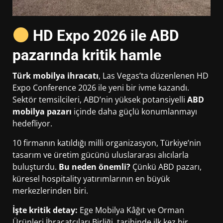
HD Expo 2026 ile ABD
pazarında kritik hamle
Türk mobilya ihracatı
, Las Vegas’ta düzenlenen HD
Expo Conference 2026 ile yeni bir ivme kazandı.
Sektör temsilcileri, ABD’nin yüksek potansiyelli
ABD
mobilya pazarı
içinde daha güçlü konumlanmayı
hedefliyor.
10 firmanın katıldığı milli organizasyon, Türkiye’nin
tasarım ve üretim gücünü uluslararası alıcılarla
buluşturdu.
Bu neden önemli?
Çünkü ABD pazarı,
küresel hospitality yatırımlarının en büyük
merkezlerinden biri.
İşte kritik detay:
Ege Mobilya Kâğıt ve Orman
Ürünleri İhracatçıları Birliği, tarihinde ilk kez bir