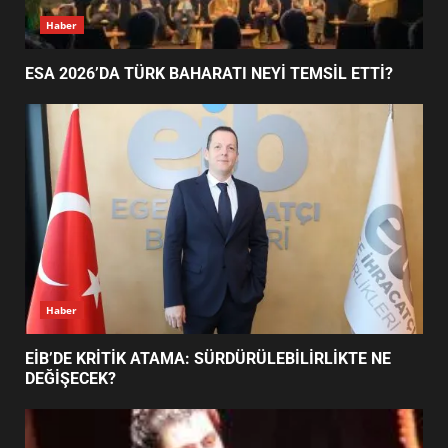
4
Haber
ESA 2026’DA TÜRK BAHARATI NEYİ TEMSİL ETTİ?
BALIKESİR MÜZELERİNDE SÜRE
UZATILDI: NE DEĞİŞTİ?
5
BURHANİYE SATRANÇ
TURNUVASI KAYITLARI NEYİ
DEĞİŞTİRİYOR?
6
Haber
BURHANİYE BELEDİYESPOR’DA
YENİ YÖNETİM NASIL
EİB’DE KRİTİK ATAMA: SÜRDÜRÜLEBİLİRLİKTE NE
ŞEKİLLENDİ?
DEĞİŞECEK?
7