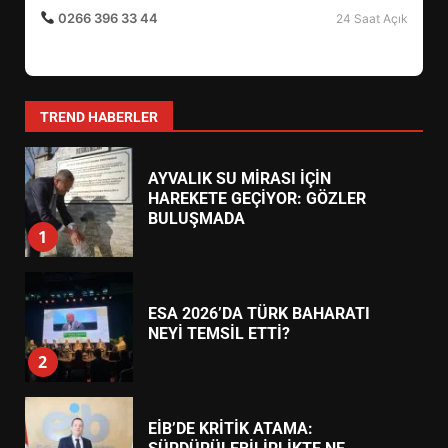
0266 396 33 44
24 Saat Açık
AYVALIK SU MİRASI İÇİN
HAREKETE GEÇİYOR: GÖZLER
BULUŞMADA
1
TREND HABERLER
ESA 2026’DA TÜRK BAHARATI
NEYİ TEMSİL ETTİ?
2
EİB’DE KRİTİK ATAMA:
SÜRDÜRÜLEBİLİRLİKTE NE
DEĞİŞECEK?
3
EDREMİT’İN GURURU TÜRKİYE