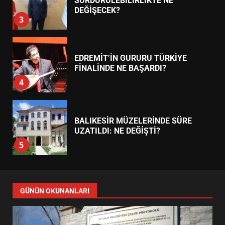
FİNALİNDE NE BAŞARDI?
4
BALIKESİR MÜZELERİNDE SÜRE
UZATILDI: NE DEĞİŞTİ?
5
BURHANİYE SATRANÇ
TURNUVASI KAYITLARI NEYİ
DEĞİŞTİRİYOR?
6
BURHANİYE BELEDİYESPOR’DA
YENİ YÖNETİM NASIL
GÜNÜN OKUNANLARI
ŞEKİLLENDİ?
7