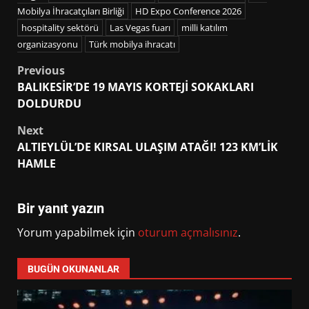
Mobilya İhracatçıları Birliği
HD Expo Conference 2026
hospitality sektörü
Las Vegas fuarı
milli katılım
organizasyonu
Türk mobilya ihracatı
Post
Previous
BALIKESİR’DE 19 MAYIS KORTEJİ SOKAKLARI
navigation
DOLDURDU
Next
ALTIEYLÜL’DE KIRSAL ULAŞIM ATAĞI! 123 KM’LİK
HAMLE
Bir yanıt yazın
Yorum yapabilmek için
oturum açmalısınız
.
BUGÜN OKUNANLAR