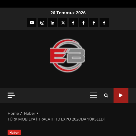
Skip
26 Temmuz 2026
to
YouTube
Instagram
LinkedIn
twitter
facebook-
Facebook-
Facebook-
Facebook-
content
1
2
3
Grup
PRIMARY
MENU
Home
Haber
TÜRK MOBİLYA İHRACATI HD EXPO 2026’DA YÜKSELDİ
Haber