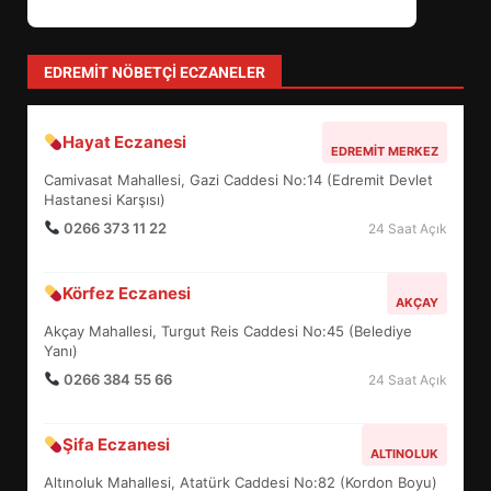
EDREMİT’İN GURURU TÜRKİYE
FİNALİNDE NE BAŞARDI?
4
EDREMIT NÖBETÇI ECZANELER
Hayat Eczanesi
BALIKESİR MÜZELERİNDE SÜRE
EDREMIT MERKEZ
UZATILDI: NE DEĞİŞTİ?
Camivasat Mahallesi, Gazi Caddesi No:14 (Edremit Devlet
5
Hastanesi Karşısı)
0266 373 11 22
24 Saat Açık
BURHANİYE SATRANÇ
Körfez Eczanesi
TURNUVASI KAYITLARI NEYİ
AKÇAY
DEĞİŞTİRİYOR?
Akçay Mahallesi, Turgut Reis Caddesi No:45 (Belediye
6
Yanı)
0266 384 55 66
24 Saat Açık
BURHANİYE BELEDİYESPOR’DA
YENİ YÖNETİM NASIL
Şifa Eczanesi
ALTINOLUK
ŞEKİLLENDİ?
7
Altınoluk Mahallesi, Atatürk Caddesi No:82 (Kordon Boyu)