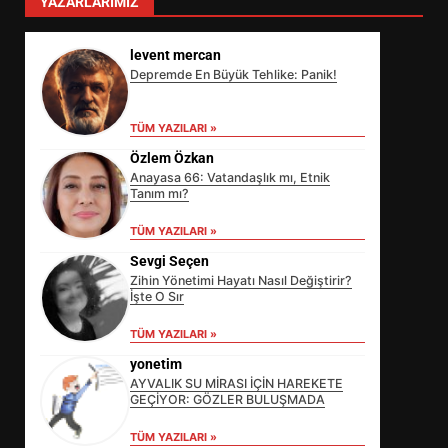
YAZARLARIMIZ
levent mercan
Depremde En Büyük Tehlike: Panik!
TÜM YAZILARI »
Özlem Özkan
Anayasa 66: Vatandaşlık mı, Etnik
Tanım mı?
TÜM YAZILARI »
Sevgi Seçen
Zihin Yönetimi Hayatı Nasıl Değiştirir?
İşte O Sır
EİB’DE KRİTİK ATAMA:
TÜM YAZILARI »
SÜRDÜRÜLEBİLİRLİKTE NE
DEĞİŞECEK?
yonetim
3
AYVALIK SU MİRASI İÇİN HAREKETE
GEÇİYOR: GÖZLER BULUŞMADA
TÜM YAZILARI »