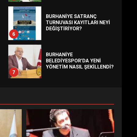
BURHANİYE SATRANÇ
TURNUVASI KAYITLARI NEYİ
DEĞİŞTİRİYOR?
6
BURHANİYE
BELEDİYESPOR’DA YENİ
YÖNETİM NASIL ŞEKİLLENDİ?
7
AYVALIK SU MİRASI İÇİN
HAREKETE GEÇİYOR: GÖZLER
BULUŞMADA
1
ESA 2026’DA TÜRK BAHARATI