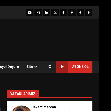
YouTube
Instagram
LinkedIn
twitter
facebook-
Facebook-
Facebook-
Facebook-
1
2
3
Grup
syal Duyuru
Site
ABONE OL
YAZARLARIMIZ
levent mercan