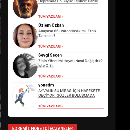
Depremde En Büyük Tehlike: Panik!
TÜM YAZILARI »
Özlem Özkan
Anayasa 66: Vatandaşlık mı, Etnik
Tanım mı?
EİB’DE KRİTİK ATAMA:
TÜM YAZILARI »
SÜRDÜRÜLEBİLİRLİKTE NE
DEĞİŞECEK?
Sevgi Seçen
3
Zihin Yönetimi Hayatı Nasıl Değiştirir?
İşte O Sır
TÜM YAZILARI »
EDREMİT’İN GURURU
TÜRKİYE FİNALİNDE NE
yonetim
BAŞARDI?
AYVALIK SU MİRASI İÇİN HAREKETE
4
GEÇİYOR: GÖZLER BULUŞMADA
TÜM YAZILARI »
BALIKESİR MÜZELERİNDE
SÜRE UZATILDI: NE DEĞİŞTİ?
EDREMIT NÖBETÇI ECZANELER