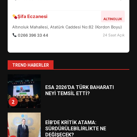
BURHANİYE BELEDİYESPOR’DA
YENİ YÖNETİM NASIL
Şifa Eczanesi
ALTINOLUK
ŞEKİLLENDİ?
7
Altınoluk Mahallesi, Atatürk Caddesi No:82 (Kordon Boyu)
0266 396 33 44
24 Saat Açık
AYVALIK SU MİRASI İÇİN
HAREKETE GEÇİYOR: GÖZLER
BULUŞMADA
1
TREND HABERLER
ESA 2026’DA TÜRK BAHARATI
NEYİ TEMSİL ETTİ?
2
EİB’DE KRİTİK ATAMA:
SÜRDÜRÜLEBİLİRLİKTE NE
DEĞİŞECEK?