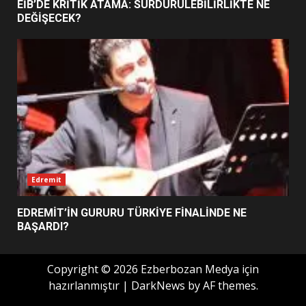
YENİ YÖNETİM NASIL
EİB’DE KRİTİK ATAMA: SÜRDÜRÜLEBİLİRLİKTE NE
ŞEKİLLENDİ?
DEĞİŞECEK?
7
Edremit
EDREMİT’İN GURURU TÜRKİYE FİNALİNDE NE
BAŞARDI?
Copyright © 2026 Ezberbozan Medya için
hazırlanmıştır
|
DarkNews
by AF themes.