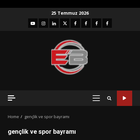
Skip
25 Temmuz 2026
to
YouTube
Instagram
LinkedIn
twitter
facebook-
Facebook-
Facebook-
Facebook-
content
1
2
3
Grup
PRIMARY
MENU
Home
gençlik ve spor bayramı
gençlik ve spor bayramı