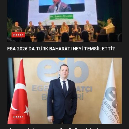
EDREMİT’İN GURURU TÜRKİYE
FİNALİNDE NE BAŞARDI?
4
Haber
ESA 2026’DA TÜRK BAHARATI NEYİ TEMSİL ETTİ?
BALIKESİR MÜZELERİNDE SÜRE
UZATILDI: NE DEĞİŞTİ?
5
BURHANİYE SATRANÇ
TURNUVASI KAYITLARI NEYİ
DEĞİŞTİRİYOR?
6
Haber
BURHANİYE BELEDİYESPOR’DA