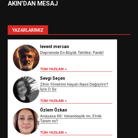
AKIN’DAN MESAJ
YAZARLARIMIZ
levent mercan
Depremde En Büyük Tehlike: Panik!
TÜM YAZILARI »
Sevgi Seçen
Zihin Yönetimi Hayatı Nasıl Değiştirir?
İşte O Sır
TÜM YAZILARI »
Özlem Özkan
Anayasa 66: Vatandaşlık mı, Etnik
Tanım mı?
EİB’DE KRİTİK ATAMA:
TÜM YAZILARI »
SÜRDÜRÜLEBİLİRLİKTE NE