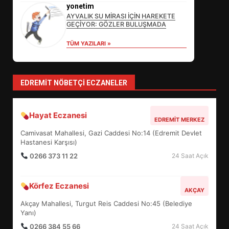
DEĞİŞECEK?
yonetim
3
AYVALIK SU MİRASI İÇİN HAREKETE
GEÇİYOR: GÖZLER BULUŞMADA
TÜM YAZILARI »
EDREMİT’İN GURURU TÜRKİYE
FİNALİNDE NE BAŞARDI?
4
EDREMIT NÖBETÇI ECZANELER
Hayat Eczanesi
BALIKESİR MÜZELERİNDE SÜRE
EDREMIT MERKEZ
UZATILDI: NE DEĞİŞTİ?
Camivasat Mahallesi, Gazi Caddesi No:14 (Edremit Devlet
5
Hastanesi Karşısı)
0266 373 11 22
24 Saat Açık
BURHANİYE SATRANÇ
Körfez Eczanesi
TURNUVASI KAYITLARI NEYİ
AKÇAY
DEĞİŞTİRİYOR?
Akçay Mahallesi, Turgut Reis Caddesi No:45 (Belediye
6
Yanı)
0266 384 55 66
24 Saat Açık