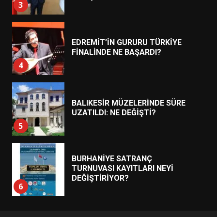
3
EDREMİT’İN GURURU TÜRKİYE
FİNALİNDE NE BAŞARDI?
4
BALIKESİR MÜZELERİNDE SÜRE
UZATILDI: NE DEĞİŞTİ?
5
BURHANİYE SATRANÇ
TURNUVASI KAYITLARI NEYİ
DEĞİŞTİRİYOR?
6