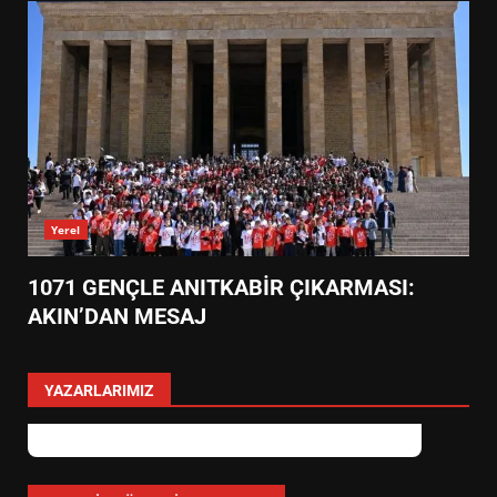
Yerel
1071 GENÇLE ANITKABİR ÇIKARMASI:
AKIN’DAN MESAJ
YAZARLARIMIZ
CANBEY, ARJANTİN
BÜYÜKELÇİSİ BRİZUELA’YI
TBMM’DE AĞIRLADI
3