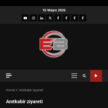
Skip
16 Mayıs 2026
to
YouTube
Instagram
LinkedIn
twitter
facebook-
Facebook-
Facebook-
Facebook-
content
1
2
3
Grup
PRIMARY
MENU
Home
Anıtkabir ziyareti
Anıtkabir ziyareti