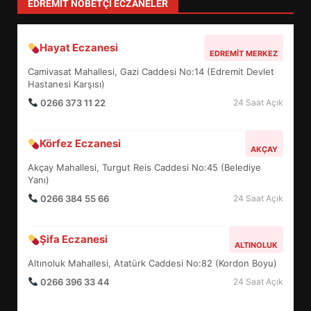
EDREMIT NÖBETÇI ECZANELER
Hayat Eczanesi
BURHANİYE’DE PARK VE YEŞİL
EDREMIT MERKEZ
ALANLARDA YOĞUN MESAİ
Camivasat Mahallesi, Gazi Caddesi No:14 (Edremit Devlet
4
Hastanesi Karşısı)
0266 373 11 22
24 Saat Açık
MESUT ERGİN’DEN ÇİFTÇİLER
Körfez Eczanesi
AKÇAY
GÜNÜ MESAJI YAYIMLANDI
Akçay Mahallesi, Turgut Reis Caddesi No:45 (Belediye
5
Yanı)
0266 384 55 66
24 Saat Açık
ERTAŞ’TAN MAHALLE
BULUŞMALARI AÇIKLAMASI:
Şifa Eczanesi
ALTINOLUK
SÜREÇ TAMAMLANDI
6
Altınoluk Mahallesi, Atatürk Caddesi No:82 (Kordon Boyu)
0266 396 33 44
24 Saat Açık