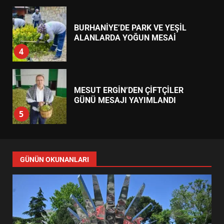
BURHANİYE’DE PARK VE YEŞİL
ALANLARDA YOĞUN MESAİ
4
MESUT ERGİN’DEN ÇİFTÇİLER
GÜNÜ MESAJI YAYIMLANDI
5
ERTAŞ’TAN MAHALLE
BULUŞMALARI AÇIKLAMASI:
GÜNÜN OKUNANLARI
SÜREÇ TAMAMLANDI
6
1071 GENÇLE ANITKABİR