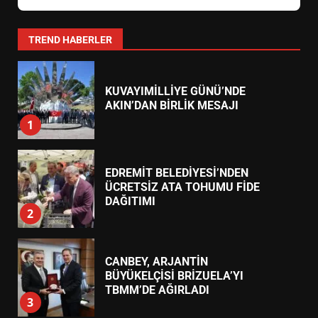
1071 GENÇLE ANITKABİR
ÇIKARMASI: AKIN’DAN MESAJ
7
TREND HABERLER
KUVAYIMİLLİYE GÜNÜ’NDE
AKIN’DAN BİRLİK MESAJI
1
EDREMİT BELEDİYESİ’NDEN
ÜCRETSİZ ATA TOHUMU FİDE
DAĞITIMI
2
CANBEY, ARJANTİN
BÜYÜKELÇİSİ BRİZUELA’YI
TBMM’DE AĞIRLADI
3