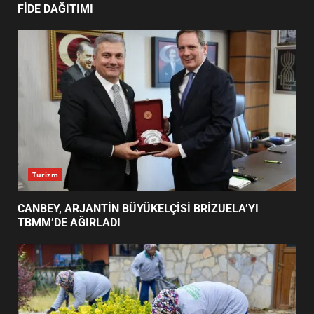
FİDE DAĞITIMI
BURHANİYE’DE PARK VE YEŞİL
ALANLARDA YOĞUN MESAİ
4
MESUT ERGİN’DEN ÇİFTÇİLER
GÜNÜ MESAJI YAYIMLANDI
5
Turizm
ERTAŞ’TAN MAHALLE
BULUŞMALARI AÇIKLAMASI:
CANBEY, ARJANTİN BÜYÜKELÇİSİ BRİZUELA’YI
SÜREÇ TAMAMLANDI
TBMM’DE AĞIRLADI
6
1071 GENÇLE ANITKABİR
ÇIKARMASI: AKIN’DAN MESAJ