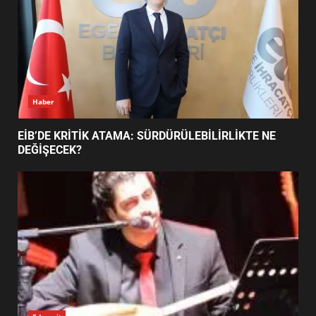
BURHANİYE SATRANÇ
TURNUVASI KAYITLARI NEYİ
DEĞİŞTİRİYOR?
6
Haber
BURHANİYE BELEDİYESPOR’DA
YENİ YÖNETİM NASIL
EİB’DE KRİTİK ATAMA: SÜRDÜRÜLEBİLİRLİKTE NE
ŞEKİLLENDİ?
DEĞİŞECEK?
7