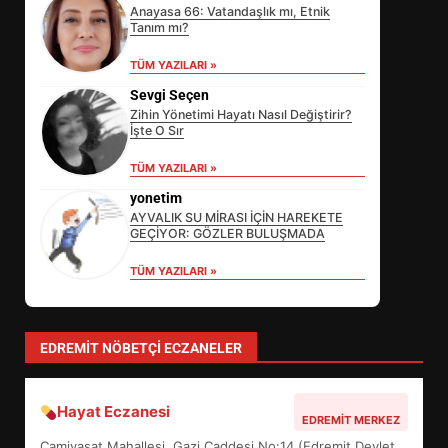
Anayasa 66: Vatandaşlık mı, Etnik
Tanım mı?
TÜM YAZILARI »
Sevgi Seçen
Zihin Yönetimi Hayatı Nasıl Değiştirir?
İşte O Sır
EİB’DE KRİTİK ATAMA:
TÜM YAZILARI »
SÜRDÜRÜLEBİLİRLİKTE NE
DEĞİŞECEK?
yonetim
3
AYVALIK SU MİRASI İÇİN HAREKETE
GEÇİYOR: GÖZLER BULUŞMADA
TÜM YAZILARI »
EDREMİT’İN GURURU TÜRKİYE
FİNALİNDE NE BAŞARDI?
4
EDREMIT NÖBETÇI ECZANELER
Hayat Eczanesi
BALIKESİR MÜZELERİNDE SÜRE
EDREMIT MERKEZ
UZATILDI: NE DEĞİŞTİ?
Camivasat Mahallesi, Gazi Caddesi No:14 (Edremit Devlet