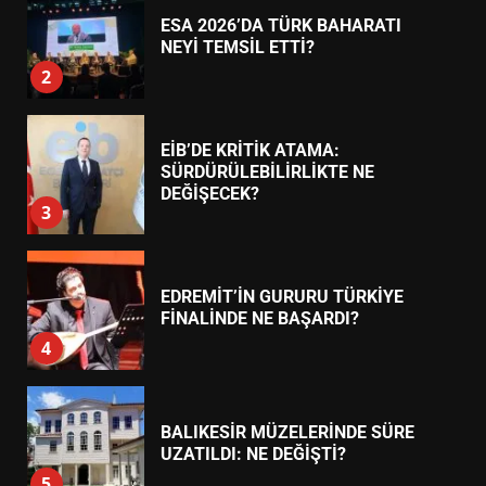
ESA 2026’DA TÜRK BAHARATI
NEYİ TEMSİL ETTİ?
2
EİB’DE KRİTİK ATAMA:
SÜRDÜRÜLEBİLİRLİKTE NE
DEĞİŞECEK?
3
EDREMİT’İN GURURU TÜRKİYE
FİNALİNDE NE BAŞARDI?
4
BALIKESİR MÜZELERİNDE SÜRE
UZATILDI: NE DEĞİŞTİ?
5