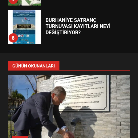
BURHANİYE SATRANÇ
TURNUVASI KAYITLARI NEYİ
DEĞİŞTİRİYOR?
6
BURHANİYE BELEDİYESPOR’DA
YENİ YÖNETİM NASIL
GÜNÜN OKUNANLARI
ŞEKİLLENDİ?
7
AYVALIK SU MİRASI İÇİN
HAREKETE GEÇİYOR: GÖZLER
BULUŞMADA
1