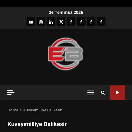
Skip
26 Temmuz 2026
to
YouTube
Instagram
LinkedIn
twitter
facebook-
Facebook-
Facebook-
Facebook-
content
1
2
3
Grup
PRIMARY
MENU
Home
Kuvayımilliye Balıkesir
Kuvayımilliye Balıkesir