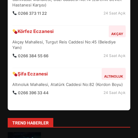
5
Hastanesi Karşısı)
0266 373 11 22
24 Saat Açık
BURHANİYE SATRANÇ
Körfez Eczanesi
TURNUVASI KAYITLARI NEYİ
AKÇAY
DEĞİŞTİRİYOR?
Akçay Mahallesi, Turgut Reis Caddesi No:45 (Belediye
6
Yanı)
0266 384 55 66
24 Saat Açık
BURHANİYE BELEDİYESPOR’DA
YENİ YÖNETİM NASIL
Şifa Eczanesi
ALTINOLUK
ŞEKİLLENDİ?
7
Altınoluk Mahallesi, Atatürk Caddesi No:82 (Kordon Boyu)
0266 396 33 44
24 Saat Açık
AYVALIK SU MİRASI İÇİN
HAREKETE GEÇİYOR: GÖZLER
BULUŞMADA
1
TREND HABERLER