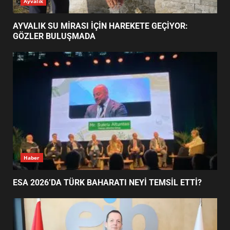
ESA 2026’DA TÜRK BAHARATI
Ayvalık
NEYİ TEMSİL ETTİ?
2
AYVALIK SU MİRASI İÇİN HAREKETE GEÇİYOR:
GÖZLER BULUŞMADA
EİB’DE KRİTİK ATAMA:
SÜRDÜRÜLEBİLİRLİKTE NE
DEĞİŞECEK?
3
EDREMİT’İN GURURU TÜRKİYE
FİNALİNDE NE BAŞARDI?
4
Haber
ESA 2026’DA TÜRK BAHARATI NEYİ TEMSİL ETTİ?
BALIKESİR MÜZELERİNDE SÜRE
UZATILDI: NE DEĞİŞTİ?
5