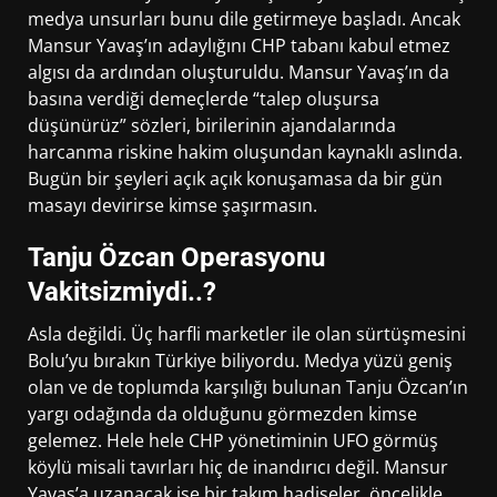
medya unsurları bunu dile getirmeye başladı. Ancak
Mansur Yavaş’ın adaylığını CHP tabanı kabul etmez
algısı da ardından oluşturuldu. Mansur Yavaş’ın da
basına verdiği demeçlerde “talep oluşursa
düşünürüz” sözleri, birilerinin ajandalarında
harcanma riskine hakim oluşundan kaynaklı aslında.
Bugün bir şeyleri açık açık konuşamasa da bir gün
masayı devirirse kimse şaşırmasın.
Tanju Özcan Operasyonu
Vakitsizmiydi..?
Asla değildi. Üç harfli marketler ile olan sürtüşmesini
Bolu’yu bırakın Türkiye biliyordu. Medya yüzü geniş
olan ve de toplumda karşılığı bulunan Tanju Özcan’ın
yargı odağında da olduğunu görmezden kimse
gelemez. Hele hele CHP yönetiminin UFO görmüş
köylü misali tavırları hiç de inandırıcı değil. Mansur
Yavaş’a uzanacak ise bir takım hadiseler, öncelikle