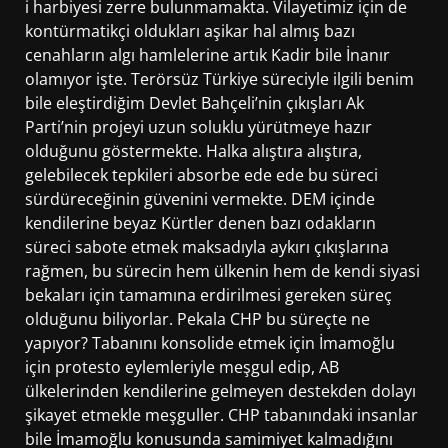
i harbiyesi zerre bulunmamakta. Vilayetimiz için de
kontürmatikçi oldukları aşikar hal almış bazı
cenahların algı hamlelerine artık Kadir bile İnanır
olamıyor işte. Terörsüz Türkiye süreciyle ilgili benim
bile eleştirdiğim Devlet Bahçeli’nin çıkışları Ak
Parti’nin projeyi uzun soluklu yürütmeye hazır
olduğunu göstermekte. Halka alıştıra alıştıra,
gelebilecek tepkileri absorbe ede ede bu süreci
sürdüreceğinin güvenini vermekte. DEM içinde
kendilerine beyaz Kürtler denen bazı odakların
süreci sabote etmek maksadıyla aykırı çıkışlarına
rağmen, bu sürecin hem ülkenin hem de kendi siyasi
bekaları için tamamına erdirilmesi gereken süreç
olduğunu biliyorlar. Pekala CHP bu süreçte ne
yapıyor? Tabanını konsolide etmek için İmamoğlu
için protesto eylemleriyle meşgul edip, AB
ülkelerinden kendilerine gelmeyen destekden dolayı
şikayet etmekle meşguller. CHP tabanındaki insanlar
bile İmamoğlu konusunda samimiyet kalmadığını