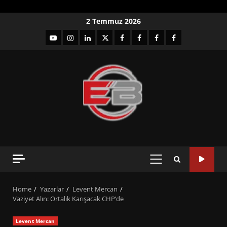
Skip
2 Temmuz 2026
to
YouTube
Instagram
LinkedIn
twitter
facebook-
Facebook-
Facebook-
Facebook-
content
1
2
3
Grup
PRIMARY
MENU
Home
Yazarlar
Levent Mercan
Vaziyet Alın: Ortalık Karışacak CHP’de
Levent Mercan