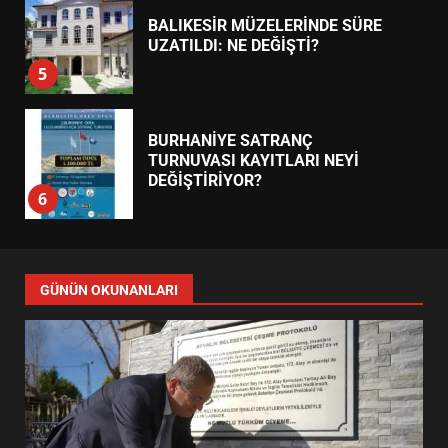
BALIKESİR MÜZELERİNDE SÜRE
UZATILDI: NE DEĞİŞTİ?
5
BURHANİYE SATRANÇ
TURNUVASI KAYITLARI NEYİ
DEĞİŞTİRİYOR?
6
BURHANİYE BELEDİYESPOR’DA
YENİ YÖNETİM NASIL
GÜNÜN OKUNANLARI
ŞEKİLLENDİ?
7
AYVALIK SU MİRASI İÇİN
HAREKETE GEÇİYOR: GÖZLER
BULUŞMADA