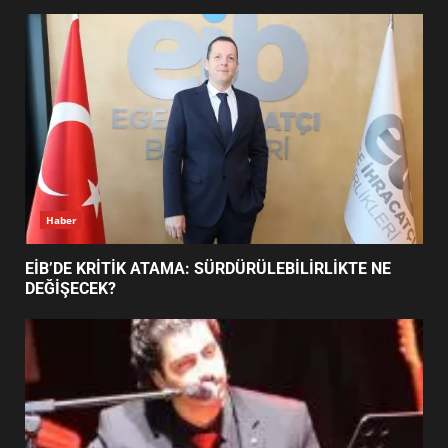
BALIKESİR MÜZELERİNDE SÜRE
UZATILDI: NE DEĞİŞTİ?
5
BURHANİYE SATRANÇ
TURNUVASI KAYITLARI NEYİ
DEĞİŞTİRİYOR?
6
Haber
BURHANİYE BELEDİYESPOR’DA
YENİ YÖNETİM NASIL
EİB’DE KRİTİK ATAMA: SÜRDÜRÜLEBİLİRLİKTE NE
ŞEKİLLENDİ?
DEĞİŞECEK?
7