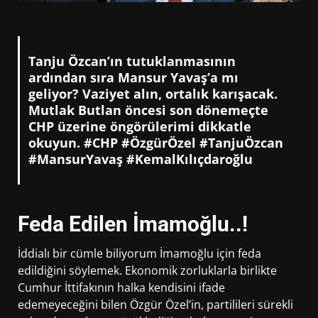
Tanju Özcan’ın tutuklanmasının
ardından sıra Mansur Yavaş’a mı
geliyor? Vaziyet alın, ortalık karışacak.
Mutlak Butlan öncesi son dönemeçte
CHP üzerine öngörülerimi dikkatle
okuyun. #CHP #ÖzgürÖzel #TanjuÖzcan
#MansurYavaş #KemalKılıçdaroğlu
Feda Edilen İmamoğlu..!
İddialı bir cümle biliyorum İmamoğlu için feda
edildiğini söylemek. Ekonomik zorluklarla birlikte
Cumhur İttifakının halka kendisini ifade
edemeyeceğini bilen Özgür Özel’in, partilileri sürekli