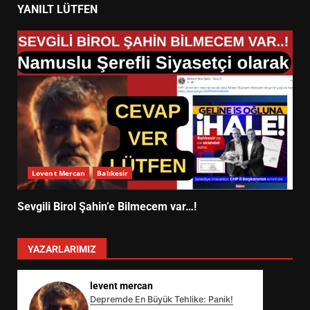
YANILT LÜTFEN
Levent Mercan
Balıkesir
Sevgili Birol Şahin’e Bilmecem var…!
YAZARLARIMIZ
levent mercan
Depremde En Büyük Tehlike: Panik!