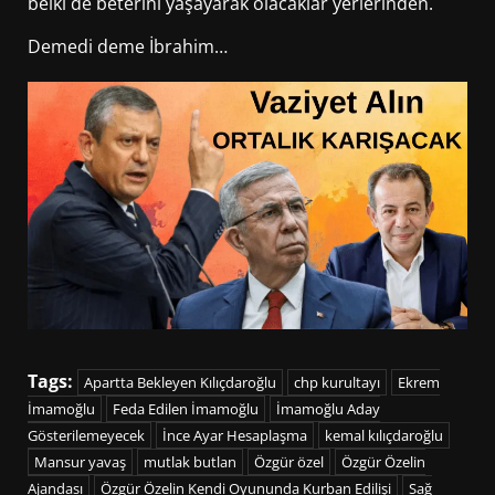
belki de beterini yaşayarak olacaklar yerlerinden.
Demedi deme İbrahim…
Tags:
Apartta Bekleyen Kılıçdaroğlu
chp kurultayı
Ekrem
İmamoğlu
Feda Edilen İmamoğlu
İmamoğlu Aday
Gösterilemeyecek
İnce Ayar Hesaplaşma
kemal kılıçdaroğlu
Mansur yavaş
mutlak butlan
Özgür özel
Özgür Özelin
Ajandası
Özgür Özelin Kendi Oyununda Kurban Edilişi
Sağ