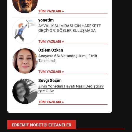
TÜM YAZILARI »
yonetim
AYVALIK SU MİRASI İÇİN HAREKETE
GEÇİYOR: GÖZLER BULUŞMADA
TÜM YAZILARI »
Özlem Özkan
Anayasa 66: Vatandaşlık mı, Etnik
Tanım mı?
EİB’DE KRİTİK ATAMA:
TÜM YAZILARI »
SÜRDÜRÜLEBİLİRLİKTE NE
Sevgi Seçen
DEĞİŞECEK?
3
Zihin Yönetimi Hayatı Nasıl Değiştirir?
İşte O Sır
TÜM YAZILARI »
EDREMİT’İN GURURU TÜRKİYE
FİNALİNDE NE BAŞARDI?
4
EDREMIT NÖBETÇI ECZANELER