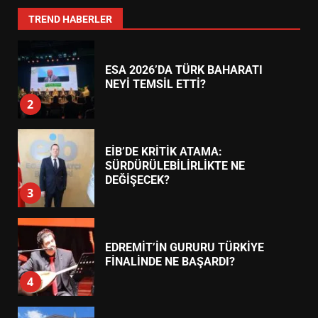
BULUŞMADA
1
TREND HABERLER
ESA 2026’DA TÜRK BAHARATI
NEYİ TEMSİL ETTİ?
2
EİB’DE KRİTİK ATAMA:
SÜRDÜRÜLEBİLİRLİKTE NE
DEĞİŞECEK?
3
EDREMİT’İN GURURU TÜRKİYE
FİNALİNDE NE BAŞARDI?
4