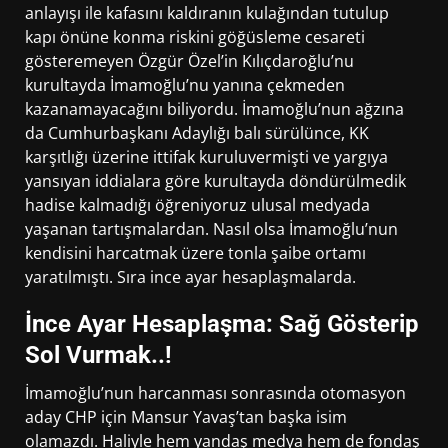
anlayışı ile kafasını kaldıranın kulağından tutulup
kapı önüne konma riskini göğüsleme cesareti
gösteremeyen Özgür Özel’in Kılıçdaroğlu’nu
kurultayda İmamoğlu’nu yanına çekmeden
kazanamayacağını biliyordu. İmamoğlu’nun ağzına
da Cumhurbaşkanı Adaylığı balı sürülünce, KK
karşıtlığı üzerine ittifak kuruluvermişti ve yargıya
yansıyan iddialara göre kurultayda döndürülmedik
hadise kalmadığı öğreniyoruz ulusal medyada
yaşanan tartışmalardan. Nasıl olsa İmamoğlu’nun
kendisini harcatmak üzere tonla şaibe ortamı
yaratılmıştı. Sıra ince ayar hesaplaşmalarda.
İnce Ayar Hesaplaşma: Sağ Gösterip
Sol Vurmak..!
İmamoğlu’nun harcanması sonrasında otomasyon
aday CHP için Mansur Yavaş’tan başka isim
olamazdı. Haliyle hem yandaş medya hem de fondaş