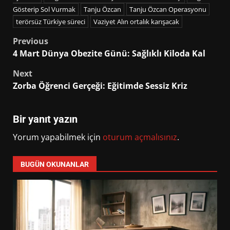
Gösterip Sol Vurmak
Tanju Özcan
Tanju Özcan Operasyonu
terörsüz Türkiye süreci
Vaziyet Alın ortalık karışacak
Post
Previous
4 Mart Dünya Obezite Günü: Sağlıklı Kiloda Kal
navigation
Next
Zorba Öğrenci Gerçeği: Eğitimde Sessiz Kriz
Bir yanıt yazın
Yorum yapabilmek için
oturum açmalısınız
.
BUGÜN OKUNANLAR