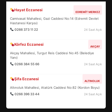
Hayat Eczanesi
BALIKESİR MÜZELERİNDE SÜRE
EDREMIT MERKEZ
UZATILDI: NE DEĞİŞTİ?
Camivasat Mahallesi, Gazi Caddesi No:14 (Edremit Devlet
5
Hastanesi Karşısı)
0266 373 11 22
24 Saat Açık
BURHANİYE SATRANÇ
Körfez Eczanesi
TURNUVASI KAYITLARI NEYİ
AKÇAY
DEĞİŞTİRİYOR?
Akçay Mahallesi, Turgut Reis Caddesi No:45 (Belediye
6
Yanı)
0266 384 55 66
24 Saat Açık
BURHANİYE BELEDİYESPOR’DA
YENİ YÖNETİM NASIL
Şifa Eczanesi
ALTINOLUK
ŞEKİLLENDİ?
7
Altınoluk Mahallesi, Atatürk Caddesi No:82 (Kordon Boyu)
0266 396 33 44
24 Saat Açık
AYVALIK SU MİRASI İÇİN
HAREKETE GEÇİYOR: GÖZLER