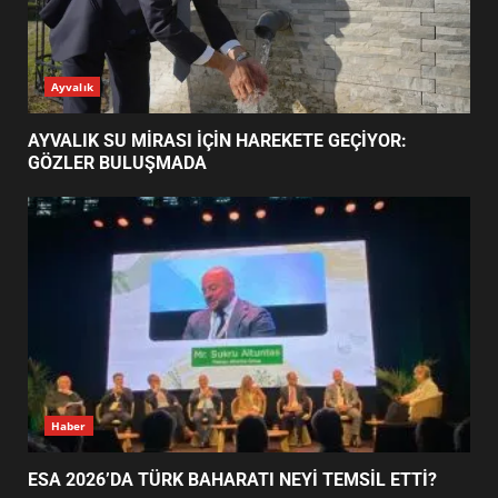
1
ESA 2026’DA TÜRK BAHARATI
Ayvalık
NEYİ TEMSİL ETTİ?
2
AYVALIK SU MİRASI İÇİN HAREKETE GEÇİYOR:
GÖZLER BULUŞMADA
EİB’DE KRİTİK ATAMA:
SÜRDÜRÜLEBİLİRLİKTE NE
DEĞİŞECEK?
3
EDREMİT’İN GURURU TÜRKİYE
FİNALİNDE NE BAŞARDI?
4
Haber
ESA 2026’DA TÜRK BAHARATI NEYİ TEMSİL ETTİ?