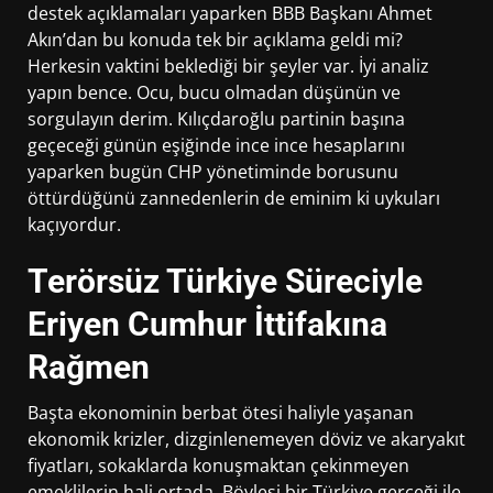
destek açıklamaları yaparken BBB Başkanı Ahmet
Akın’dan bu konuda tek bir açıklama geldi mi?
Herkesin vaktini beklediği bir şeyler var. İyi analiz
yapın bence. Ocu, bucu olmadan düşünün ve
sorgulayın derim. Kılıçdaroğlu partinin başına
geçeceği günün eşiğinde ince ince hesaplarını
yaparken bugün CHP yönetiminde borusunu
öttürdüğünü zannedenlerin de eminim ki uykuları
kaçıyordur.
Terörsüz Türkiye Süreciyle
Eriyen Cumhur İttifakına
Rağmen
Başta ekonominin berbat ötesi haliyle yaşanan
ekonomik krizler, dizginlenemeyen döviz ve akaryakıt
fiyatları, sokaklarda konuşmaktan çekinmeyen
emeklilerin hali ortada. Böylesi bir Türkiye gerçeği ile