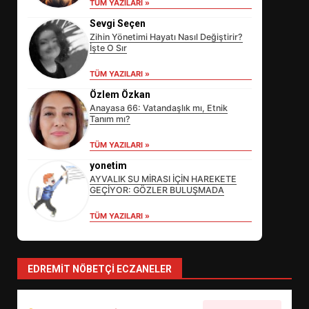
TÜM YAZILARI »
Sevgi Seçen
Zihin Yönetimi Hayatı Nasıl Değiştirir?
İşte O Sır
TÜM YAZILARI »
Özlem Özkan
Anayasa 66: Vatandaşlık mı, Etnik
Tanım mı?
EİB’DE KRİTİK ATAMA:
TÜM YAZILARI »
SÜRDÜRÜLEBİLİRLİKTE NE
DEĞİŞECEK?
yonetim
3
AYVALIK SU MİRASI İÇİN HAREKETE
GEÇİYOR: GÖZLER BULUŞMADA
TÜM YAZILARI »
EDREMİT’İN GURURU TÜRKİYE
FİNALİNDE NE BAŞARDI?
4
EDREMIT NÖBETÇI ECZANELER