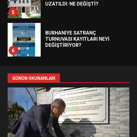
UZATILDI: NE DEĞİŞTİ?
5
BURHANİYE SATRANÇ
TURNUVASI KAYITLARI NEYİ
DEĞİŞTİRİYOR?
6
BURHANİYE BELEDİYESPOR’DA
YENİ YÖNETİM NASIL
GÜNÜN OKUNANLARI
ŞEKİLLENDİ?
7
AYVALIK SU MİRASI İÇİN
HAREKETE GEÇİYOR: GÖZLER
BULUŞMADA
1