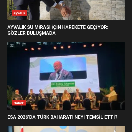
ESA 2026’DA TÜRK BAHARATI
Ayvalık
NEYİ TEMSİL ETTİ?
2
AYVALIK SU MİRASI İÇİN HAREKETE GEÇİYOR:
GÖZLER BULUŞMADA
EİB’DE KRİTİK ATAMA:
SÜRDÜRÜLEBİLİRLİKTE NE
DEĞİŞECEK?
3
EDREMİT’İN GURURU TÜRKİYE
FİNALİNDE NE BAŞARDI?
4
Haber
ESA 2026’DA TÜRK BAHARATI NEYİ TEMSİL ETTİ?
BALIKESİR MÜZELERİNDE SÜRE
UZATILDI: NE DEĞİŞTİ?