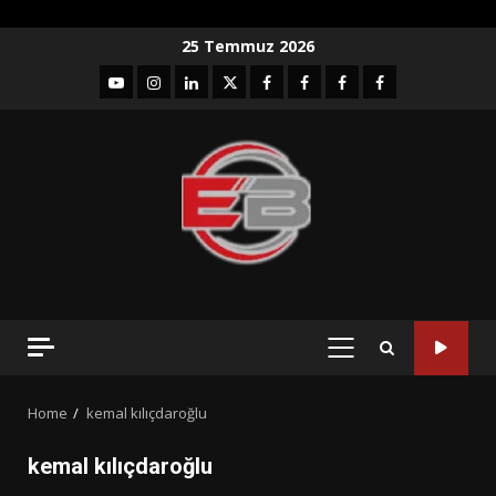
Skip
25 Temmuz 2026
to
YouTube
Instagram
LinkedIn
twitter
facebook-
Facebook-
Facebook-
Facebook-
content
1
2
3
Grup
PRIMARY
MENU
Home
kemal kılıçdaroğlu
kemal kılıçdaroğlu