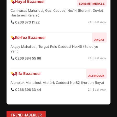
Hayat Eczanesi
BALIKESİR MÜZELERİNDE SÜRE
EDREMIT MERKEZ
UZATILDI: NE DEĞİŞTİ?
Camivasat Mahallesi, Gazi Caddesi No:14 (Edremit Devlet
5
Hastanesi Karşısı)
0266 373 11 22
24 Saat Açık
BURHANİYE SATRANÇ
Körfez Eczanesi
TURNUVASI KAYITLARI NEYİ
AKÇAY
DEĞİŞTİRİYOR?
Akçay Mahallesi, Turgut Reis Caddesi No:45 (Belediye
6
Yanı)
0266 384 55 66
24 Saat Açık
BURHANİYE BELEDİYESPOR’DA
YENİ YÖNETİM NASIL
Şifa Eczanesi
ALTINOLUK
ŞEKİLLENDİ?
7
Altınoluk Mahallesi, Atatürk Caddesi No:82 (Kordon Boyu)
0266 396 33 44
24 Saat Açık
AYVALIK SU MİRASI İÇİN
HAREKETE GEÇİYOR: GÖZLER
BULUŞMADA
1
TREND HABERLER