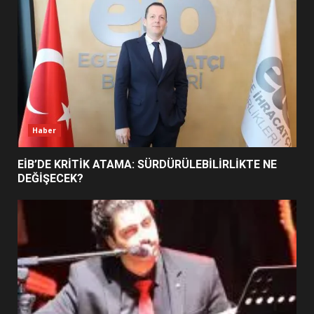
5
BURHANİYE SATRANÇ
TURNUVASI KAYITLARI NEYİ
DEĞİŞTİRİYOR?
6
Haber
BURHANİYE BELEDİYESPOR’DA
YENİ YÖNETİM NASIL
EİB’DE KRİTİK ATAMA: SÜRDÜRÜLEBİLİRLİKTE NE
ŞEKİLLENDİ?
DEĞİŞECEK?
7