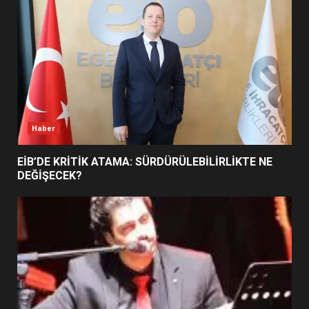
5
BURHANİYE SATRANÇ
TURNUVASI KAYITLARI NEYİ
DEĞİŞTİRİYOR?
6
Haber
BURHANİYE BELEDİYESPOR’DA
YENİ YÖNETİM NASIL
EİB’DE KRİTİK ATAMA: SÜRDÜRÜLEBİLİRLİKTE NE
ŞEKİLLENDİ?
DEĞİŞECEK?
7