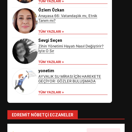
TÜM YAZILARI »
Özlem Özkan
Anayasa 66: Vatandaşlık mı, Etnik
Tanım mı?
TÜM YAZILARI »
Sevgi Seçen
Zihin Yönetimi Hayatı Nasıl Değiştirir?
İşte O Sır
EİB’DE KRİTİK ATAMA:
TÜM YAZILARI »
SÜRDÜRÜLEBİLİRLİKTE NE
DEĞİŞECEK?
yonetim
3
AYVALIK SU MİRASI İÇİN HAREKETE
GEÇİYOR: GÖZLER BULUŞMADA
TÜM YAZILARI »
EDREMİT’İN GURURU TÜRKİYE
FİNALİNDE NE BAŞARDI?
4
EDREMIT NÖBETÇI ECZANELER