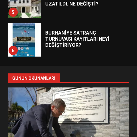
UZATILDI: NE DEĞİŞTİ?
5
BURHANİYE SATRANÇ
TURNUVASI KAYITLARI NEYİ
DEĞİŞTİRİYOR?
6
BURHANİYE BELEDİYESPOR’DA
YENİ YÖNETİM NASIL
GÜNÜN OKUNANLARI
ŞEKİLLENDİ?
7
AYVALIK SU MİRASI İÇİN
HAREKETE GEÇİYOR: GÖZLER
BULUŞMADA
1