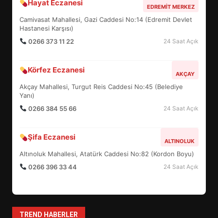
Hayat Eczanesi
BALIKESİR MÜZELERİNDE SÜRE
EDREMIT MERKEZ
UZATILDI: NE DEĞİŞTİ?
Camivasat Mahallesi, Gazi Caddesi No:14 (Edremit Devlet
5
Hastanesi Karşısı)
0266 373 11 22
24 Saat Açık
BURHANİYE SATRANÇ
Körfez Eczanesi
TURNUVASI KAYITLARI NEYİ
AKÇAY
DEĞİŞTİRİYOR?
Akçay Mahallesi, Turgut Reis Caddesi No:45 (Belediye
6
Yanı)
0266 384 55 66
24 Saat Açık
BURHANİYE BELEDİYESPOR’DA
YENİ YÖNETİM NASIL
Şifa Eczanesi
ALTINOLUK
ŞEKİLLENDİ?
7
Altınoluk Mahallesi, Atatürk Caddesi No:82 (Kordon Boyu)
0266 396 33 44
24 Saat Açık
AYVALIK SU MİRASI İÇİN
HAREKETE GEÇİYOR: GÖZLER
BULUŞMADA
1
TREND HABERLER