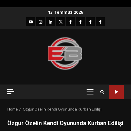
Skip
13 Temmuz 2026
to
YouTube
Instagram
LinkedIn
twitter
facebook-
Facebook-
Facebook-
Facebook-
content
1
2
3
Grup
PRIMARY
MENU
Home
Özgür Özelin Kendi Oyununda Kurban Edilişi
Özgür Özelin Kendi Oyununda Kurban Edilişi