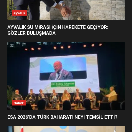
ESA 2026’DA TÜRK BAHARATI
Ayvalık
NEYİ TEMSİL ETTİ?
2
AYVALIK SU MİRASI İÇİN HAREKETE GEÇİYOR:
GÖZLER BULUŞMADA
EİB’DE KRİTİK ATAMA:
SÜRDÜRÜLEBİLİRLİKTE NE
DEĞİŞECEK?
3
EDREMİT’İN GURURU TÜRKİYE
FİNALİNDE NE BAŞARDI?
4
Haber
ESA 2026’DA TÜRK BAHARATI NEYİ TEMSİL ETTİ?
BALIKESİR MÜZELERİNDE SÜRE
UZATILDI: NE DEĞİŞTİ?