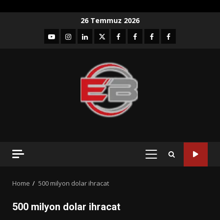
Skip
26 Temmuz 2026
to
YouTube
Instagram
LinkedIn
twitter
facebook-
Facebook-
Facebook-
Facebook-
content
1
2
3
Grup
PRIMARY
MENU
Home
500 milyon dolar ihracat
500 milyon dolar ihracat