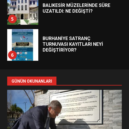
BALIKESİR MÜZELERİNDE SÜRE
UZATILDI: NE DEĞİŞTİ?
5
BURHANİYE SATRANÇ
TURNUVASI KAYITLARI NEYİ
DEĞİŞTİRİYOR?
6
BURHANİYE BELEDİYESPOR’DA
YENİ YÖNETİM NASIL
GÜNÜN OKUNANLARI
ŞEKİLLENDİ?
7
AYVALIK SU MİRASI İÇİN
HAREKETE GEÇİYOR: GÖZLER
BULUŞMADA
1