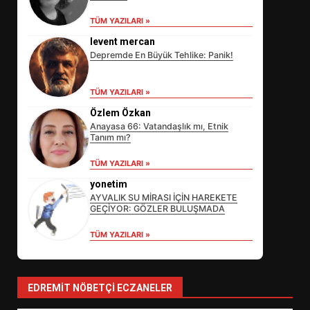
TÜM YAZILARI »
levent mercan
Depremde En Büyük Tehlike: Panik!
TÜM YAZILARI »
Özlem Özkan
Anayasa 66: Vatandaşlık mı, Etnik
Tanım mı?
EİB’DE KRİTİK ATAMA:
TÜM YAZILARI »
SÜRDÜRÜLEBİLİRLİKTE NE
DEĞİŞECEK?
yonetim
3
AYVALIK SU MİRASI İÇİN HAREKETE
GEÇİYOR: GÖZLER BULUŞMADA
TÜM YAZILARI »
EDREMİT’İN GURURU TÜRKİYE
FİNALİNDE NE BAŞARDI?
4
EDREMIT NÖBETÇI ECZANELER