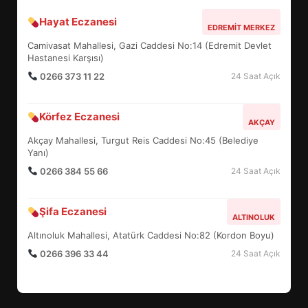
Hayat Eczanesi
BALIKESİR MÜZELERİNDE SÜRE
EDREMIT MERKEZ
UZATILDI: NE DEĞİŞTİ?
Camivasat Mahallesi, Gazi Caddesi No:14 (Edremit Devlet
5
Hastanesi Karşısı)
0266 373 11 22
24 Saat Açık
BURHANİYE SATRANÇ
Körfez Eczanesi
TURNUVASI KAYITLARI NEYİ
AKÇAY
DEĞİŞTİRİYOR?
Akçay Mahallesi, Turgut Reis Caddesi No:45 (Belediye
6
Yanı)
0266 384 55 66
24 Saat Açık
BURHANİYE BELEDİYESPOR’DA
YENİ YÖNETİM NASIL
Şifa Eczanesi
ALTINOLUK
ŞEKİLLENDİ?
7
Altınoluk Mahallesi, Atatürk Caddesi No:82 (Kordon Boyu)
0266 396 33 44
24 Saat Açık
AYVALIK SU MİRASI İÇİN
HAREKETE GEÇİYOR: GÖZLER
BULUŞMADA