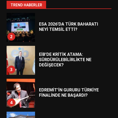
1
TREND HABERLER
ESA 2026’DA TÜRK BAHARATI
NEYİ TEMSİL ETTİ?
2
EİB’DE KRİTİK ATAMA:
SÜRDÜRÜLEBİLİRLİKTE NE
DEĞİŞECEK?
3
EDREMİT’İN GURURU TÜRKİYE
FİNALİNDE NE BAŞARDI?
4