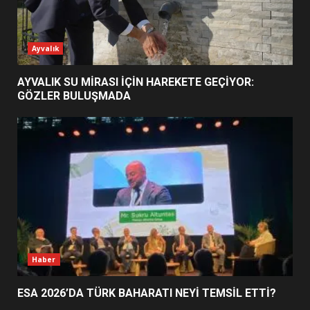
ESA 2026’DA TÜRK BAHARATI
Ayvalık
NEYİ TEMSİL ETTİ?
2
AYVALIK SU MİRASI İÇİN HAREKETE GEÇİYOR:
GÖZLER BULUŞMADA
EİB’DE KRİTİK ATAMA:
SÜRDÜRÜLEBİLİRLİKTE NE
DEĞİŞECEK?
3
EDREMİT’İN GURURU TÜRKİYE
FİNALİNDE NE BAŞARDI?
4
Haber
ESA 2026’DA TÜRK BAHARATI NEYİ TEMSİL ETTİ?
BALIKESİR MÜZELERİNDE SÜRE