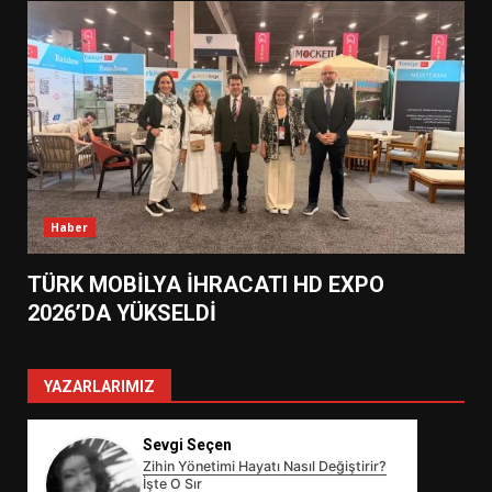
Haber
TÜRK MOBİLYA İHRACATI HD EXPO
2026’DA YÜKSELDİ
YAZARLARIMIZ
Sevgi Seçen
Zihin Yönetimi Hayatı Nasıl Değiştirir?
İşte O Sır