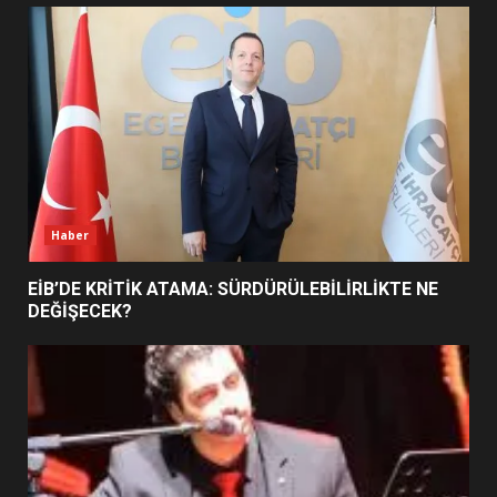
UZATILDI: NE DEĞİŞTİ?
5
BURHANİYE SATRANÇ
TURNUVASI KAYITLARI NEYİ
DEĞİŞTİRİYOR?
6
Haber
BURHANİYE BELEDİYESPOR’DA
YENİ YÖNETİM NASIL
EİB’DE KRİTİK ATAMA: SÜRDÜRÜLEBİLİRLİKTE NE
ŞEKİLLENDİ?
DEĞİŞECEK?
7