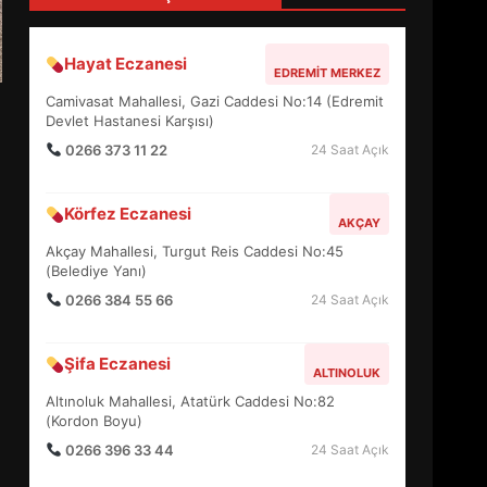
4
Hayat Eczanesi
EDREMIT MERKEZ
BALIKESİR MÜZELERİNDE
Camivasat Mahallesi, Gazi Caddesi No:14 (Edremit
SÜRE UZATILDI: NE DEĞİŞTİ?
Devlet Hastanesi Karşısı)
5
0266 373 11 22
24 Saat Açık
Körfez Eczanesi
BURHANİYE SATRANÇ
AKÇAY
TURNUVASI KAYITLARI NEYİ
Akçay Mahallesi, Turgut Reis Caddesi No:45
DEĞİŞTİRİYOR?
(Belediye Yanı)
6
0266 384 55 66
24 Saat Açık
BURHANİYE
Şifa Eczanesi
BELEDİYESPOR’DA YENİ
ALTINOLUK
YÖNETİM NASIL ŞEKİLLENDİ?
Altınoluk Mahallesi, Atatürk Caddesi No:82
7
(Kordon Boyu)
0266 396 33 44
24 Saat Açık