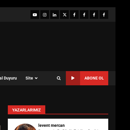
YouTube
Instagram
LinkedIn
twitter
facebook-
Facebook-
Facebook-
Facebook-
1
2
3
Grup
al Duyuru
Site
ABONE OL
YAZARLARIMIZ
levent mercan