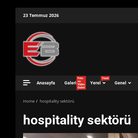
Skip
23 Temmuz 2026
to
content
Foto
Yerel
ve
Anasayfa
Galeri
Yerel
Genel
Video
Galeri
Home
hospitality sektörü
hospitality sektörü