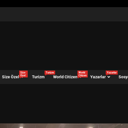
Size
Turizm
World
Yazarlar
Özel
Citizen
Size Özel
Turizm
World Citizen
Yazarlar
Sosy