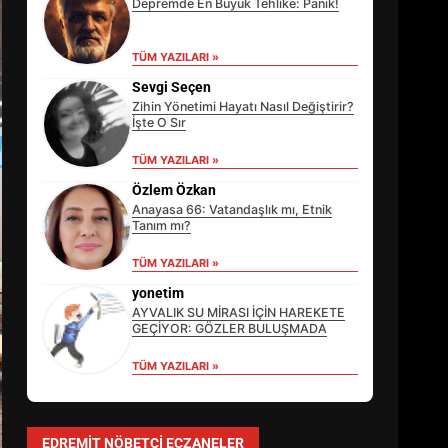
Depremde En Büyük Tehlike: Panik!
TÜM YAZILARI »
Sevgi Seçen
Zihin Yönetimi Hayatı Nasıl Değiştirir?
İşte O Sır
TÜM YAZILARI »
Özlem Özkan
Anayasa 66: Vatandaşlık mı, Etnik
Tanım mı?
TÜM YAZILARI »
EİB’DE KRİTİK ATAMA:
SÜRDÜRÜLEBİLİRLİKTE NE
yonetim
DEĞİŞECEK?
AYVALIK SU MİRASI İÇİN HAREKETE
3
GEÇİYOR: GÖZLER BULUŞMADA
TÜM YAZILARI »
EDREMİT’İN GURURU TÜRKİYE
FİNALİNDE NE BAŞARDI?
EDREMIT NÖBETÇI ECZANELER