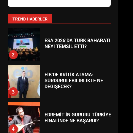
AYVALIK SU MİRASI İÇİN
HAREKETE GEÇİYOR: GÖZLER
BULUŞMADA
1
TREND HABERLER
ESA 2026’DA TÜRK BAHARATI
NEYİ TEMSİL ETTİ?
2
EİB’DE KRİTİK ATAMA:
SÜRDÜRÜLEBİLİRLİKTE NE
DEĞİŞECEK?
3
EDREMİT’İN GURURU TÜRKİYE
FİNALİNDE NE BAŞARDI?
4