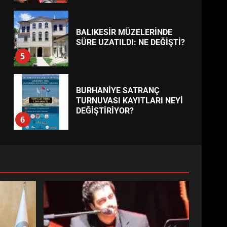
BALIKESİR MÜZELERİNDE
SÜRE UZATILDI: NE DEĞİŞTİ?
5
BURHANİYE SATRANÇ
TURNUVASI KAYITLARI NEYİ
DEĞİŞTİRİYOR?
6
BURHANİYE
BELEDİYESPOR’DA YENİ
YÖNETİM NASIL ŞEKİLLENDİ?
7
AYVALIK SU MİRASI İÇİN