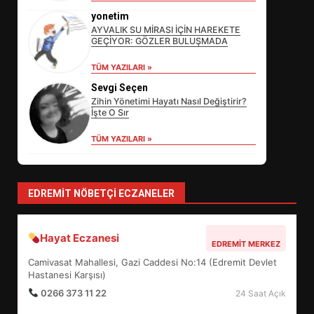
DEĞİŞECEK?
3
yonetim
AYVALIK SU MİRASI İÇİN HAREKETE
GEÇİYOR: GÖZLER BULUŞMADA
EDREMİT’İN GURURU TÜRKİYE
TÜM YAZILARI »
FİNALİNDE NE BAŞARDI?
Sevgi Seçen
4
Zihin Yönetimi Hayatı Nasıl Değiştirir?
İşte O Sır
TÜM YAZILARI »
BALIKESİR MÜZELERİNDE SÜRE
UZATILDI: NE DEĞİŞTİ?
5
EDREMIT NÖBETÇI ECZANELER
BURHANİYE SATRANÇ
Hayat Eczanesi
EDREMIT MERKEZ
TURNUVASI KAYITLARI NEYİ
Camivasat Mahallesi, Gazi Caddesi No:14 (Edremit Devlet
DEĞİŞTİRİYOR?
6
Hastanesi Karşısı)
0266 373 11 22
24 Saat Açık