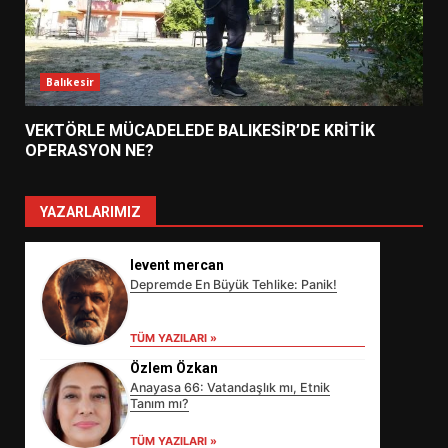
Balıkesir
VEKTÖRLE MÜCADELEDE BALIKESİR’DE KRİTİK
OPERASYON NE?
YAZARLARIMIZ
levent mercan
Depremde En Büyük Tehlike: Panik!
TÜM YAZILARI »
Özlem Özkan
Anayasa 66: Vatandaşlık mı, Etnik
Tanım mı?
EİB’DE KRİTİK ATAMA:
SÜRDÜRÜLEBİLİRLİKTE NE
TÜM YAZILARI »