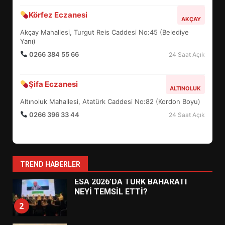
BURHANİYE BELEDİYESPOR’DA
Körfez Eczanesi
YENİ YÖNETİM NASIL
AKÇAY
ŞEKİLLENDİ?
Akçay Mahallesi, Turgut Reis Caddesi No:45 (Belediye
7
Yanı)
0266 384 55 66
24 Saat Açık
AYVALIK SU MİRASI İÇİN
HAREKETE GEÇİYOR: GÖZLER
Şifa Eczanesi
ALTINOLUK
BULUŞMADA
1
Altınoluk Mahallesi, Atatürk Caddesi No:82 (Kordon Boyu)
0266 396 33 44
24 Saat Açık
ESA 2026’DA TÜRK BAHARATI
NEYİ TEMSİL ETTİ?
2
TREND HABERLER
EİB’DE KRİTİK ATAMA:
SÜRDÜRÜLEBİLİRLİKTE NE
DEĞİŞECEK?
3