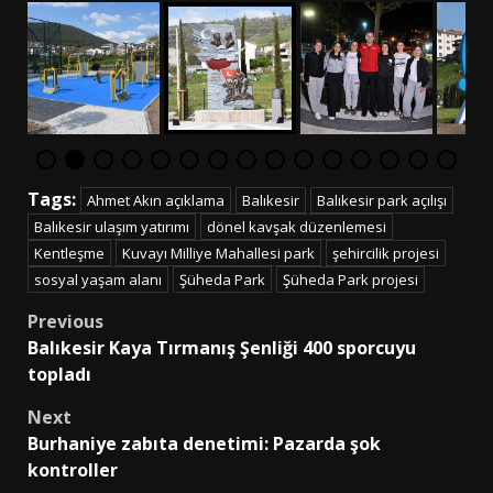
Tags:
Ahmet Akın açıklama
Balıkesir
Balıkesir park açılışı
Balıkesir ulaşım yatırımı
dönel kavşak düzenlemesi
Kentleşme
Kuvayı Milliye Mahallesi park
şehircilik projesi
sosyal yaşam alanı
Şüheda Park
Şüheda Park projesi
Post
Previous
Balıkesir Kaya Tırmanış Şenliği 400 sporcuyu
navigation
topladı
Next
Burhaniye zabıta denetimi: Pazarda şok
kontroller