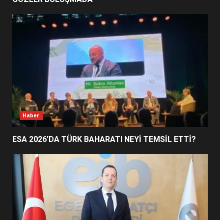
EDREMİT’İN GURURU TÜRKİYE
FİNALİNDE NE BAŞARDI?
4
BALIKESİR MÜZELERİNDE SÜRE
UZATILDI: NE DEĞİŞTİ?
5
Haber
ESA 2026’DA TÜRK BAHARATI NEYİ TEMSİL ETTİ?
BURHANİYE SATRANÇ
TURNUVASI KAYITLARI NEYİ
DEĞİŞTİRİYOR?
6
BURHANİYE BELEDİYESPOR’DA
YENİ YÖNETİM NASIL