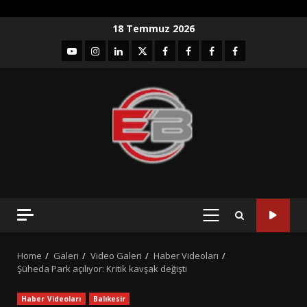
Skip
18 Temmuz 2026
to
YouTube
Instagram
LinkedIn
twitter
facebook-
Facebook-
Facebook-
Facebook-
content
1
2
3
Grup
PRIMARY
MENU
Home
Galeri
Video Galeri
Haber Videoları
Şüheda Park açılıyor: Kritik kavşak değişti
Haber Videoları
Balıkesir