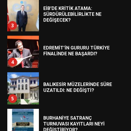
EDREMİT’İN GURURU TÜRKİYE
FİNALİNDE NE BAŞARDI?
4
BALIKESİR MÜZELERİNDE SÜRE
UZATILDI: NE DEĞİŞTİ?
5
BURHANİYE SATRANÇ
TURNUVASI KAYITLARI NEYİ
DEĞİŞTİRİYOR?
6
BURHANİYE BELEDİYESPOR’DA