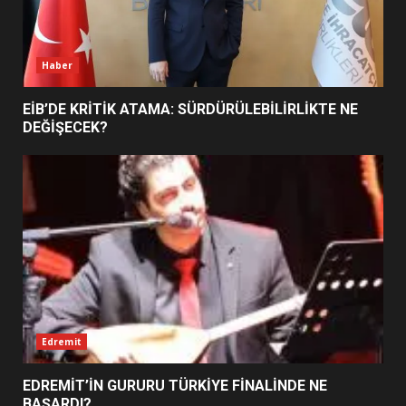
ŞEKİLLENDİ?
7
Haber
EİB’DE KRİTİK ATAMA: SÜRDÜRÜLEBİLİRLİKTE NE
DEĞİŞECEK?
Edremit
EDREMİT’İN GURURU TÜRKİYE FİNALİNDE NE
BAŞARDI?