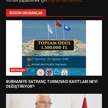
Yorum yapabilmek için
oturum açmalısınız
.
BUGÜN OKUNANLAR
Burhaniye
BURHANİYE SATRANÇ TURNUVASI KAYITLARI NEYİ
DEĞİŞTİRİYOR?