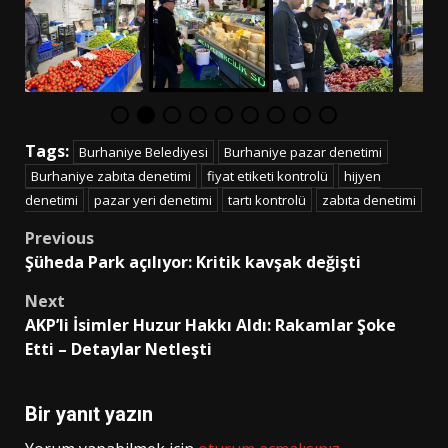
Tags:
Burhaniye Belediyesi
Burhaniye pazar denetimi
Burhaniye zabıta denetimi
fiyat etiketi kontrolü
hijyen
denetimi
pazar yeri denetimi
tartı kontrolü
zabıta denetimi
Post
Previous
Şüheda Park açılıyor: Kritik kavşak değişti
navigation
Next
AKP’li İsimler Huzur Hakkı Aldı: Rakamlar Şoke
Etti – Detaylar Netleşti
Bir yanıt yazın