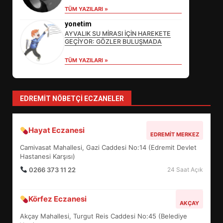
SÜRDÜRÜLEBİLİRLİKTE NE
TÜM YAZILARI »
DEĞİŞECEK?
3
yonetim
AYVALIK SU MİRASI İÇİN HAREKETE
GEÇİYOR: GÖZLER BULUŞMADA
TÜM YAZILARI »
EDREMİT’İN GURURU TÜRKİYE
FİNALİNDE NE BAŞARDI?
4
EDREMIT NÖBETÇI ECZANELER
BALIKESİR MÜZELERİNDE SÜRE
Hayat Eczanesi
UZATILDI: NE DEĞİŞTİ?
EDREMIT MERKEZ
5
Camivasat Mahallesi, Gazi Caddesi No:14 (Edremit Devlet
Hastanesi Karşısı)
0266 373 11 22
24 Saat Açık
BURHANİYE SATRANÇ
TURNUVASI KAYITLARI NEYİ
Körfez Eczanesi
DEĞİŞTİRİYOR?
AKÇAY
6
Akçay Mahallesi, Turgut Reis Caddesi No:45 (Belediye