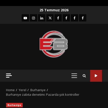
Skip
25 Temmuz 2026
to
YouTube
Instagram
LinkedIn
twitter
facebook-
Facebook-
Facebook-
Facebook-
content
1
2
3
Grup
PRIMARY
MENU
Home
Yerel
Burhaniye
Burhaniye zabıta denetimi: Pazarda şok kontroller
Burhaniye