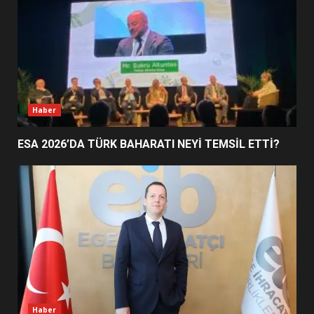
3
EDREMİT’İN GURURU TÜRKİYE
FİNALİNDE NE BAŞARDI?
4
Haber
ESA 2026’DA TÜRK BAHARATI NEYİ TEMSİL ETTİ?
BALIKESİR MÜZELERİNDE SÜRE
UZATILDI: NE DEĞİŞTİ?
5
BURHANİYE SATRANÇ
TURNUVASI KAYITLARI NEYİ
DEĞİŞTİRİYOR?
6
Haber