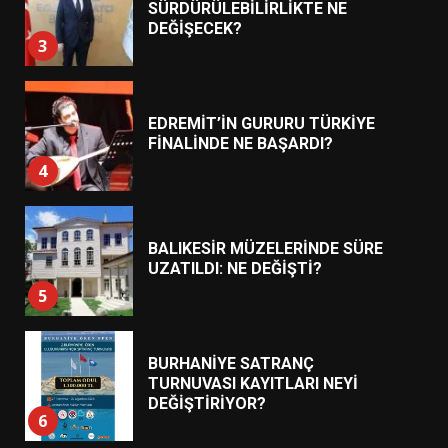
DEĞİŞECEK?
3
EDREMİT’İN GURURU TÜRKİYE
FİNALİNDE NE BAŞARDI?
4
BALIKESİR MÜZELERİNDE SÜRE
UZATILDI: NE DEĞİŞTİ?
5
BURHANİYE SATRANÇ
TURNUVASI KAYITLARI NEYİ
DEĞİŞTİRİYOR?
6