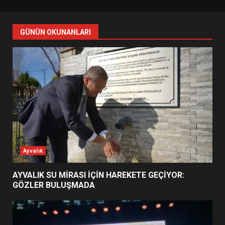
BURHANİYE BELEDİYESPOR’DA
YENİ YÖNETİM NASIL
ŞEKİLLENDİ?
GÜNÜN OKUNANLARI
7
AYVALIK SU MİRASI İÇİN
HAREKETE GEÇİYOR: GÖZLER
BULUŞMADA
1
ESA 2026’DA TÜRK BAHARATI
NEYİ TEMSİL ETTİ?
Ayvalık
2
AYVALIK SU MİRASI İÇİN HAREKETE GEÇİYOR:
GÖZLER BULUŞMADA
EİB’DE KRİTİK ATAMA:
SÜRDÜRÜLEBİLİRLİKTE NE
DEĞİŞECEK?