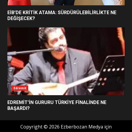
BURHANİYE BELEDİYESPOR’DA
YENİ YÖNETİM NASIL
ŞEKİLLENDİ?
EİB’DE KRİTİK ATAMA: SÜRDÜRÜLEBİLİRLİKTE NE
7
DEĞİŞECEK?
Edremit
EDREMİT’İN GURURU TÜRKİYE FİNALİNDE NE
BAŞARDI?
Copyright © 2026 Ezberbozan Medya için