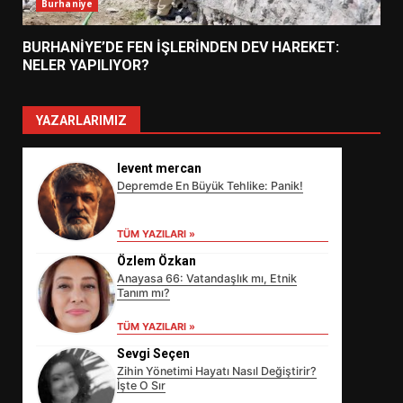
Burhaniye
BURHANİYE’DE FEN İŞLERİNDEN DEV HAREKET:
NELER YAPILIYOR?
YAZARLARIMIZ
levent mercan
Depremde En Büyük Tehlike: Panik!
TÜM YAZILARI »
Özlem Özkan
Anayasa 66: Vatandaşlık mı, Etnik
Tanım mı?
TÜM YAZILARI »
Sevgi Seçen
Zihin Yönetimi Hayatı Nasıl Değiştirir?
İşte O Sır
EİB’DE KRİTİK ATAMA: