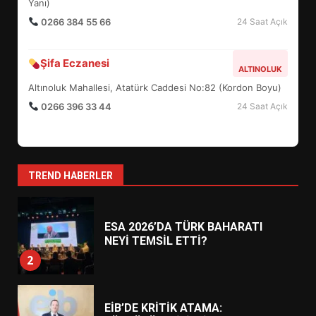
Yanı)
0266 384 55 66
24 Saat Açık
BURHANİYE BELEDİYESPOR’DA
YENİ YÖNETİM NASIL
ŞEKİLLENDİ?
Şifa Eczanesi
7
ALTINOLUK
Altınoluk Mahallesi, Atatürk Caddesi No:82 (Kordon Boyu)
0266 396 33 44
24 Saat Açık
AYVALIK SU MİRASI İÇİN
HAREKETE GEÇİYOR: GÖZLER
BULUŞMADA
1
TREND HABERLER
ESA 2026’DA TÜRK BAHARATI
NEYİ TEMSİL ETTİ?
2
EİB’DE KRİTİK ATAMA:
SÜRDÜRÜLEBİLİRLİKTE NE