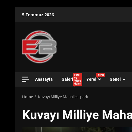
Skip
5 Temmuz 2026
to
content
Foto
Yerel
ve
Anasayfa
Galeri
Yerel
Genel
Video
Galeri
Home
Kuvayı Milliye Mahallesi park
Kuvayı Milliye Maha