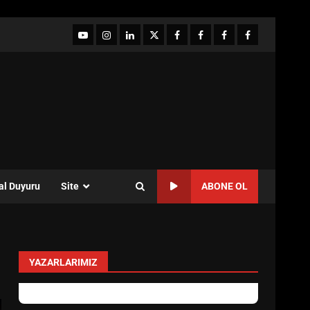
YouTube
Instagram
LinkedIn
twitter
facebook-
Facebook-
Facebook-
Facebook-
1
2
3
Grup
al Duyuru
Site
ABONE OL
YAZARLARIMIZ
Sevgi Seçen