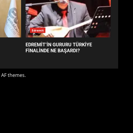
EDREMİT’İN GURURU TÜRKİYE
FİNALİNDE NE BAŞARDI?
4
BALIKESİR MÜZELERİNDE
SÜRE UZATILDI: NE DEĞİŞTİ?
5
BURHANİYE SATRANÇ
TURNUVASI KAYITLARI NEYİ
DEĞİŞTİRİYOR?
6
BURHANİYE