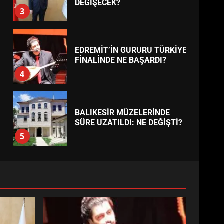
BURHANİYE
BELEDİYESPOR’DA YENİ
YÖNETİM NASIL ŞEKİLLENDİ?
7
TREND HABERLER
AYVALIK SU MİRASI İÇİN
HAREKETE GEÇİYOR: GÖZLER
BULUŞMADA
1
ESA 2026’DA TÜRK BAHARATI
NEYİ TEMSİL ETTİ?
2
EİB’DE KRİTİK ATAMA:
SÜRDÜRÜLEBİLİRLİKTE NE
DEĞİŞECEK?
3