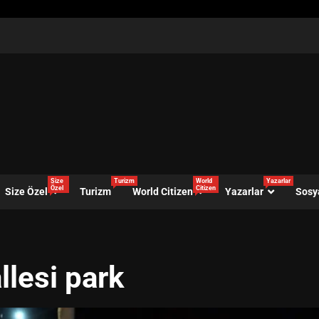
Size
Turizm
World
Yazarlar
Özel
Citizen
Size Özel
Turizm
World Citizen
Yazarlar
Sosy
llesi park